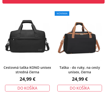
n
V
i
ý
e
NOVINKA
p
p
i
r
s
o
p
d
r
u
o
k
d
t
u
o
k
v
Cestovná taška KONO unisex
Taška - do ruky, na cesty
stredná čierna
unisex, čierna
t
24,99 €
24,99 €
o
v
DO KOŠÍKA
DO KOŠÍKA