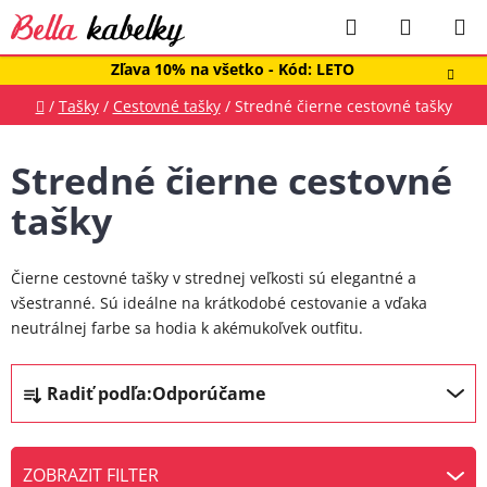
Prejsť
Hľadať
NÁKUP
na
obsah
KOŠÍK
Zľava 10% na všetko - Kód: LETO
Domov
/
Tašky
/
Cestovné tašky
/
Stredné čierne cestovné tašky
Stredné čierne cestovné
tašky
Čierne cestovné tašky v strednej veľkosti sú elegantné a
všestranné. Sú ideálne na krátkodobé cestovanie a vďaka
neutrálnej farbe sa hodia k akémukoľvek outfitu.
R
Radiť podľa:
Odporúčame
a
d
e
ZOBRAZIT FILTER