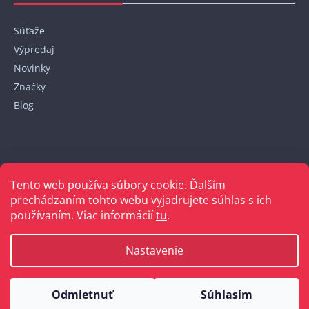
Súťaže
Výpredaj
Novinky
Značky
Blog
Kontakt
Tento web používa súbory cookie. Ďalším
+421 948 152 820
prechádzaním tohto webu vyjadrujete súhlas s ich
používaním. Viac informácií
tu
.
Nastavenie
Vytvoril Shoptet
Odmietnuť
Súhlasím
Copyright 2026
Bellakabelky.sk
. Všetky práva vyhradené.