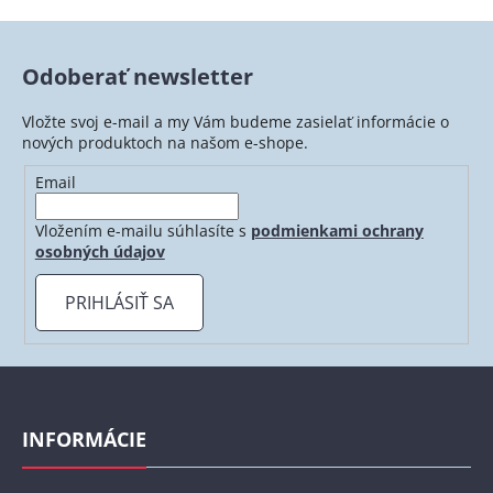
v
l
á
Odoberať newsletter
d
a
Vložte svoj e-mail a my Vám budeme zasielať informácie o
c
nových produktoch na našom e-shope.
i
e
Email
p
r
Vložením e-mailu súhlasíte s
podmienkami ochrany
v
osobných údajov
k
y
PRIHLÁSIŤ SA
v
ý
p
Z
i
á
s
p
INFORMÁCIE
u
ä