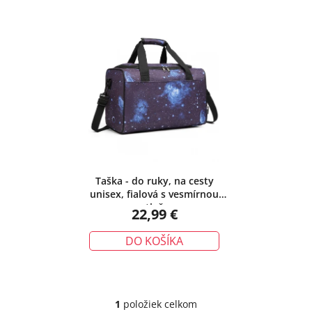
V
i
ý
e
p
p
i
r
s
o
p
d
r
u
o
k
d
t
u
o
k
v
Taška - do ruky, na cesty
unisex, fialová s vesmírnou
t
potlačou
22,99 €
o
v
DO KOŠÍKA
1
položiek celkom
O