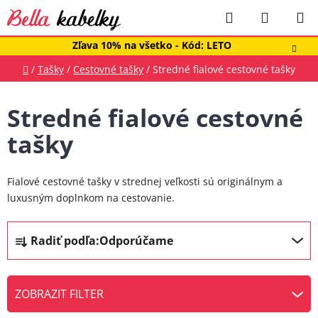
Prejsť
Hľadať
NÁKUP
na
obsah
KOŠÍK
Zľava 10% na všetko - Kód: LETO
Domov
/
Tašky
/
Cestovné tašky
/
Stredné fialové cestovné tašky
Stredné fialové cestovné
tašky
Fialové cestovné tašky v strednej veľkosti sú originálnym a
luxusným doplnkom na cestovanie.
R
Radiť podľa:
Odporúčame
a
d
e
ZOBRAZIT FILTER
n