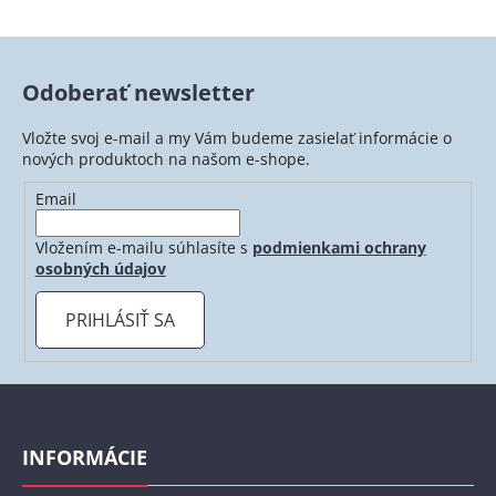
v
l
á
Odoberať newsletter
d
a
Vložte svoj e-mail a my Vám budeme zasielať informácie o
c
nových produktoch na našom e-shope.
i
e
Email
p
r
Vložením e-mailu súhlasíte s
podmienkami ochrany
v
osobných údajov
k
y
PRIHLÁSIŤ SA
v
ý
p
Z
i
á
s
p
INFORMÁCIE
u
ä