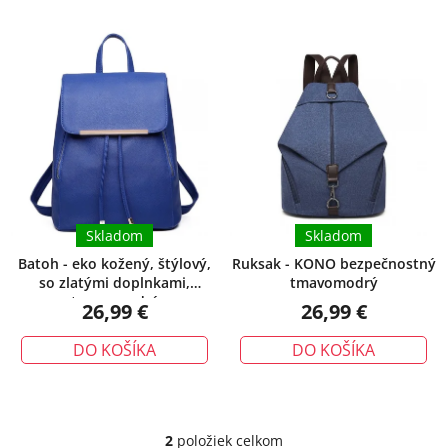
V
i
ý
e
p
p
i
r
s
o
p
d
r
u
o
k
d
t
u
Skladom
Skladom
o
k
v
Batoh - eko kožený, štýlový,
Ruksak - KONO bezpečnostný
so zlatými doplnkami,
tmavomodrý
t
tmavomodrý
26,99 €
26,99 €
o
v
DO KOŠÍKA
DO KOŠÍKA
2
položiek celkom