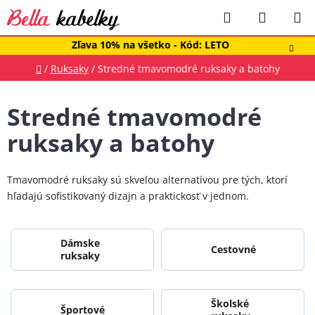
Prejsť
Hľadať
NÁKUP
na
obsah
KOŠÍK
Zľava 10% na všetko - Kód: LETO
Domov
/
Ruksaky
/
Stredné tmavomodré ruksaky a batohy
Stredné tmavomodré
ruksaky a batohy
Tmavomodré ruksaky sú skvelou alternatívou pre tých, ktorí
hľadajú sofistikovaný dizajn a praktickosť v jednom.
Dámske
Cestovné
ruksaky
Školské
Športové