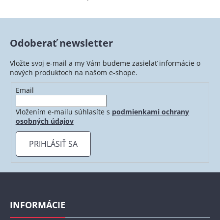
O
v
l
á
Odoberať newsletter
d
a
Vložte svoj e-mail a my Vám budeme zasielať informácie o
c
nových produktoch na našom e-shope.
i
e
Email
p
r
Vložením e-mailu súhlasíte s
podmienkami ochrany
v
osobných údajov
k
y
PRIHLÁSIŤ SA
v
ý
p
Z
i
á
s
p
INFORMÁCIE
u
ä