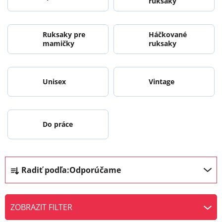
ruksaky
Ruksaky pre
Háčkované
mamičky
ruksaky
Unisex
Vintage
Do práce
R
Radiť podľa:
Odporúčame
a
d
e
ZOBRAZIT FILTER
n