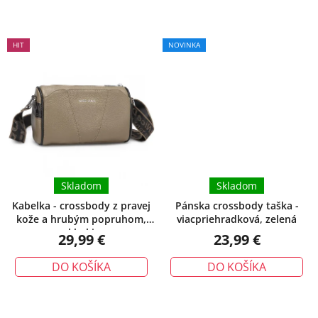
HIT
NOVINKA
Skladom
Skladom
Kabelka - crossbody z pravej
Pánska crossbody taška -
kože a hrubým popruhom,
viacpriehradková, zelená
khaki
29,99 €
23,99 €
DO KOŠÍKA
DO KOŠÍKA