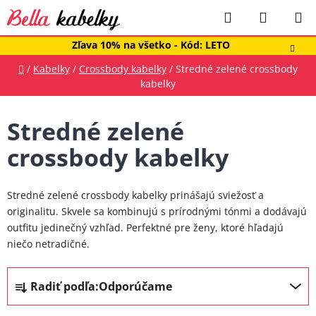
Prejsť
Hľadať
NÁKUP
na
obsah
KOŠÍK
Zľava 10% na všetko - Kód: LETO
Domov
/
Kabelky
/
Crossbody kabelky
/
Stredné zelené crossbody
kabelky
Stredné zelené
crossbody kabelky
Stredné zelené crossbody kabelky prinášajú sviežosť a
originalitu. Skvele sa kombinujú s prírodnými tónmi a dodávajú
outfitu jedinečný vzhľad. Perfektné pre ženy, ktoré hľadajú
niečo netradičné.
R
Radiť podľa:
Odporúčame
a
d