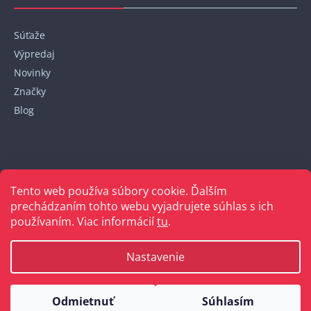
Súťaže
Výpredaj
Novinky
Značky
Blog
Kontakt
Tento web používa súbory cookie. Ďalším
+421 948 152 820
prechádzaním tohto webu vyjadrujete súhlas s ich
používaním. Viac informácií
tu
.
Nastavenie
Vytvoril Shoptet
Odmietnuť
Súhlasím
Copyright 2026
Bellakabelky.sk
. Všetky práva vyhradené.