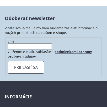
v
l
á
Odoberať newsletter
d
a
Vložte svoj e-mail a my Vám budeme zasielať informácie o
c
nových produktoch na našom e-shope.
i
e
Email
p
r
Vložením e-mailu súhlasíte s
podmienkami ochrany
v
osobných údajov
k
y
PRIHLÁSIŤ SA
v
ý
p
Z
i
á
s
p
INFORMÁCIE
u
ä