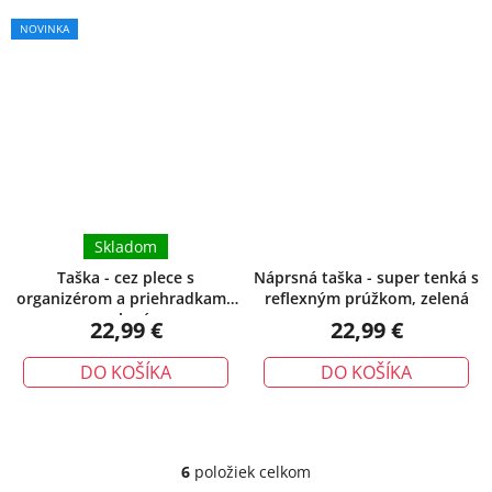
NOVINKA
Skladom
Taška - cez plece s
Náprsná taška - super tenká s
organizérom a priehradkami,
reflexným prúžkom, zelená
zelená
22,99 €
22,99 €
DO KOŠÍKA
DO KOŠÍKA
6
položiek celkom
O