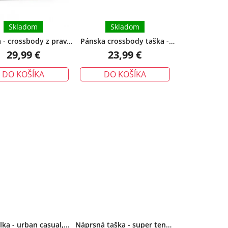
d
u
Skladom
Skladom
k
 - crossbody z pravej
Pánska crossbody taška -
t
a hrubým popruhom,
viacpriehradková, zelená
29,99 €
23,99 €
o
khaki
v
DO KOŠÍKA
DO KOŠÍKA
lka - urban casual,
Náprsná taška - super tenká