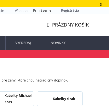
Prihlásenie
Registrácia
cie
Všeobecné obchodné podmienky
Zásady ochrany o
PRÁZDNY KOŠÍK
NÁKUPNÝ
KOŠÍK
VÝPREDAJ
NOVINKY
ba pre ženy, ktoré chcú netradičný doplnok.
Kabelky Michael
Kabelky Grab
Kors