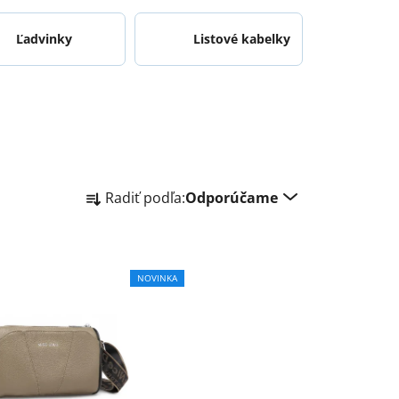
Ľadvinky
Listové kabelky
R
Radiť podľa:
Odporúčame
a
d
e
n
NOVINKA
i
e
p
r
o