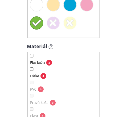
Materiál
?
Eko koža
4
Látka
4
PVC
0
Pravá koža
0
Plast
0