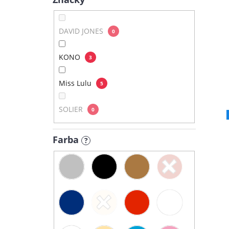
DAVID JONES
0
KONO
3
Miss Lulu
5
SOLIER
0
Farba
?