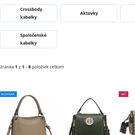
Crossbody
Aktovky
kabelky
Spoločenské
kabelky
Stránka
1
z
1
-
8
položiek celkom
V
ý
Priemerné
NOVINKA
HIT
hodnotenie
p
produktu
i
je
s
5,0
p
z
r
5