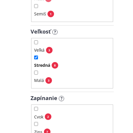
Semiš
1
Veľkosť
?
Veľká
3
Stredná
8
Malá
3
Zapínanie
?
Cvok
2
Zips
7