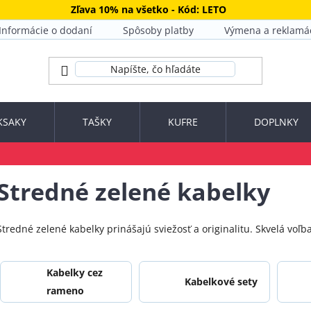
Zľava 10% na všetko - Kód: LETO
Informácie o dodaní
Spôsoby platby
Výmena a reklamá
KSAKY
TAŠKY
KUFRE
DOPLNKY
Stredné zelené kabelky
Stredné zelené kabelky prinášajú sviežosť a originalitu. Skvelá voľ
Kabelky cez
Kabelkové sety
rameno