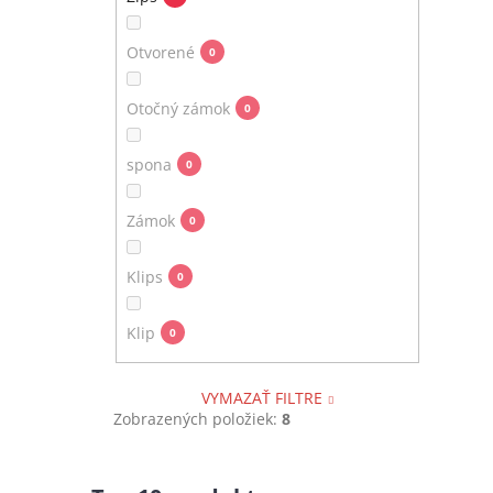
Otvorené
0
Otočný zámok
0
spona
0
Zámok
0
Klips
0
Klip
0
VYMAZAŤ FILTRE
Zobrazených položiek:
8