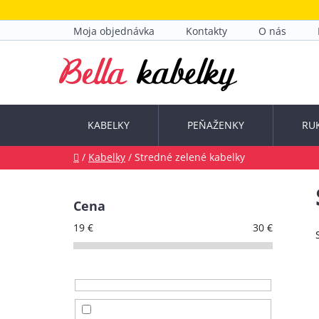
Prejsť
na
Moja objednávka
Kontakty
O nás
obsah
KABELKY
PEŇAŽENKY
RU
Domov
/
Kabelky
/
Stredné zelené kabelky
B
o
Cena
č
19
€
30
€
n
ý
p
a
n