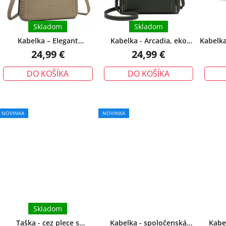
o
hviezdičiek.
d
Skladom
Skladom
u
Kabelka – Elegant
Kabelka - Arcadia, eko
Kabelka
k
crossbody, textúrovaná s
kožená s doplnkami, zelená
kože 
24,99 €
24,99 €
t
tkanými detailmi, khaki
o
DO KOŠÍKA
DO KOŠÍKA
v
NOVINKA
NOVINKA
Skladom
Taška - cez plece s
Kabelka - spoločenská
Kabe