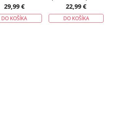
ná voči vode, khaki
s reflexným prúžkom, zelená
29,99 €
22,99 €
DO KOŠÍKA
DO KOŠÍKA