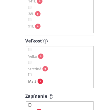
141L
0
38L
0
91L
0
Veľkosť
?
Veľká
0
Stredná
0
Malá
1
Zapínanie
?