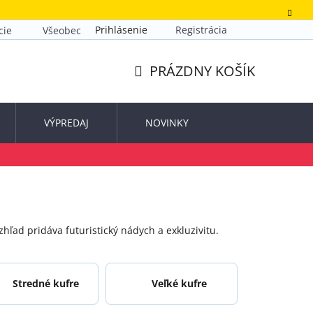
Prihlásenie
Registrácia
cie
Všeobecné obchodné podmienky
Zásady ochrany o
PRÁZDNY KOŠÍK
NÁKUPNÝ
KOŠÍK
VÝPREDAJ
NOVINKY
hľad pridáva futuristický nádych a exkluzivitu.
Stredné kufre
Veľké kufre