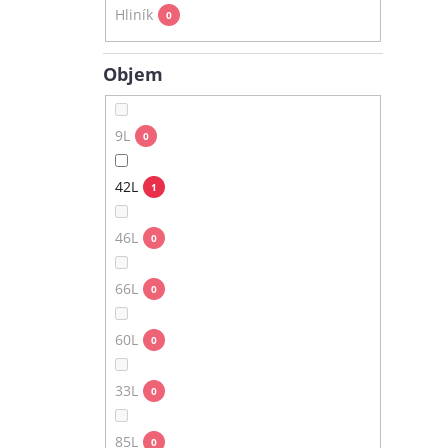
Hliník
0
Objem
9L
0
42L
1
46L
0
66L
0
60L
0
33L
0
85L
0