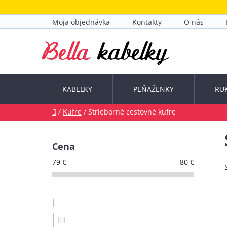
Prejsť
na
Moja objednávka
Kontakty
O nás
obsah
KABELKY
PEŇAŽENKY
RU
Domov
/
Kufre
/
Strieborné cestovné kufre
B
o
Cena
č
79
€
80
€
n
ý
p
a
n