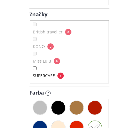
Značky
British traveller
0
KONO
0
Miss Lulu
0
SUPERCASE
1
Farba
?