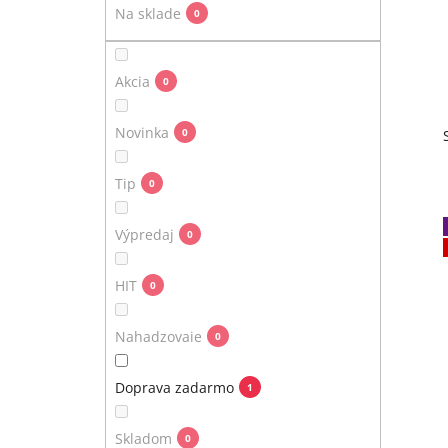
e
Na sklade
0
l
Akcia
0
Novinka
0
Tip
0
Výpredaj
0
HIT
0
Nahadzovaie
0
Doprava zadarmo
1
Skladom
0