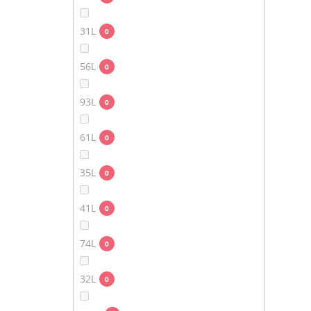
31L
0
56L
0
93L
0
61L
0
35L
0
41L
0
74L
0
32L
0