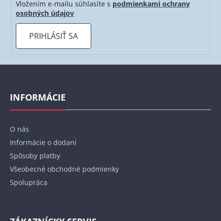
Vložením e-mailu súhlasíte s
podmienkami ochrany
osobných údajov
PRIHLÁSIŤ SA
Z
á
p
INFORMÁCIE
ä
t
O nás
i
Informácie o dodaní
e
Spôsoby platby
Všeobecné obchodné podmienky
Spolupráca