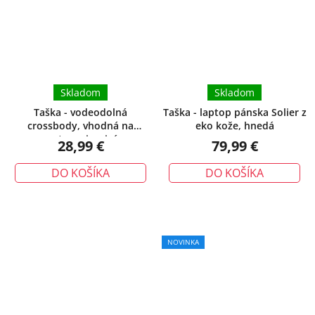
Skladom
Skladom
Taška - vodeodolná
Taška - laptop pánska Solier z
crossbody, vhodná na
eko kože, hnedá
cestovanie, sivá
28,99 €
79,99 €
DO KOŠÍKA
DO KOŠÍKA
NOVINKA