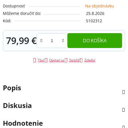
Dostupnosť
Na objednávku
Môžeme doručiť do:
25.8.2026
Kód:
S102312
79,99 €
DO KOŠÍKA
Jednotková cena:
Tlač
Opýtať sa
Strážiť
Zdieľať
Popis
Diskusia
Hodnotenie