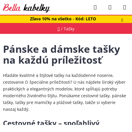
Prejsť
Hľadať
NÁKUP
na
obsah
KOŠÍK
Zľava 10% na všetko - Kód: LETO
Domov
/
Tašky
Pánske a dámske tašky
na každú príležitosť
Hľadáte kvalitné a štýlové tašky na každodenné nosenie,
cestovanie či špeciálne príležitosti? U nás nájdete široký výber
praktických a elegantných modelov, ktoré spĺňajú potreby
moderného životného štýlu. Ponúkame cestovné tašky, pánske
tašky, tašky pre mamičky a plážové tašky, takže si vyberie
naozaj každý.
Cestovné tašky – spoľahlivý
spoločník na každú cestu