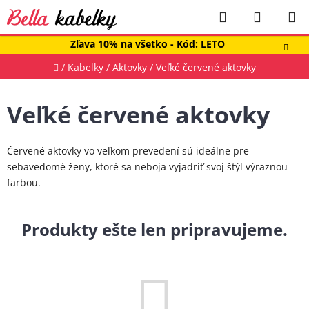
Prejsť
Hľadať
NÁKUP
na
obsah
KOŠÍK
Zľava 10% na všetko - Kód: LETO
Domov
/
Kabelky
/
Aktovky
/
Veľké červené aktovky
Veľké červené aktovky
Červené aktovky vo veľkom prevedení sú ideálne pre
sebavedomé ženy, ktoré sa neboja vyjadriť svoj štýl výraznou
farbou.
Produkty ešte len pripravujeme.