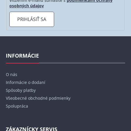
Vložením e-mailu súhlasíte s
podmienkami ochrany
osobných údajov
PRIHLÁSIŤ SA
Z
á
p
INFORMÁCIE
ä
t
O nás
i
Informácie o dodaní
e
Spôsoby platby
Všeobecné obchodné podmienky
Spolupráca
ZÁKAZNÍCKY SERVIS