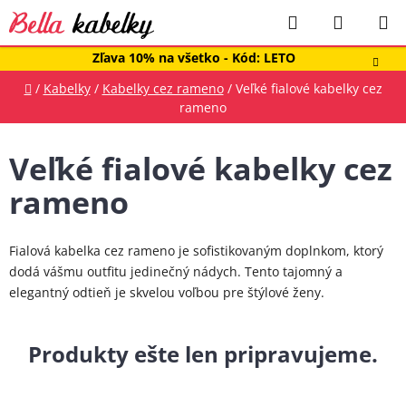
Prejsť
Hľadať
NÁKUP
na
obsah
KOŠÍK
Zľava 10% na všetko - Kód: LETO
Domov
/
Kabelky
/
Kabelky cez rameno
/
Veľké fialové kabelky cez
rameno
Veľké fialové kabelky cez
rameno
Fialová kabelka cez rameno je sofistikovaným doplnkom, ktorý
dodá vášmu outfitu jedinečný nádych. Tento tajomný a
elegantný odtieň je skvelou voľbou pre štýlové ženy.
Produkty ešte len pripravujeme.