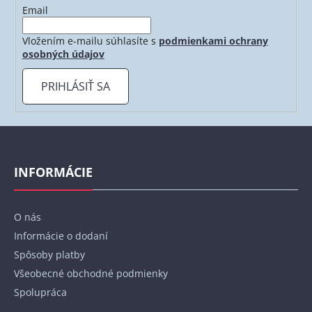
Email
Vložením e-mailu súhlasíte s
podmienkami ochrany
osobných údajov
PRIHLÁSIŤ SA
Z
á
p
INFORMÁCIE
ä
t
O nás
i
Informácie o dodaní
e
Spôsoby platby
Všeobecné obchodné podmienky
Spolupráca