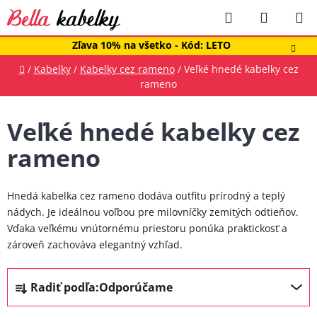
Prejsť
Hľadať
NÁKUP
na
obsah
KOŠÍK
Zľava 10% na všetko - Kód: LETO
Domov
/
Kabelky
/
Kabelky cez rameno
/
Veľké hnedé kabelky cez
rameno
Veľké hnedé kabelky cez
rameno
Hnedá kabelka cez rameno dodáva outfitu prírodný a teplý
nádych. Je ideálnou voľbou pre milovníčky zemitých odtieňov.
Vďaka veľkému vnútornému priestoru ponúka praktickosť a
zároveň zachováva elegantný vzhľad.
R
Radiť podľa:
Odporúčame
a
d