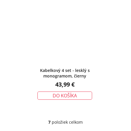
Kabelkový 4 set - lesklý s
monogramom, čierny
43,99 €
DO KOŠÍKA
7
položiek celkom
O