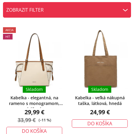
e
ZOBRAZIT FILTER
n
V
i
ý
e
Priemerné
AKCIA
hodnotenie
p
p
HIT
produktu
i
r
je
s
o
5,0
p
d
z
r
u
5
o
k
hviezdičiek.
d
t
u
Skladom
Skladom
o
k
v
Kabelka - elegantná, na
Kabelka - veľká nákupná
rameno s monogramom,
taška, látková, hnedá
t
béžová
29,99 €
24,99 €
o
33,99 €
v
(–11 %)
DO KOŠÍKA
DO KOŠÍKA