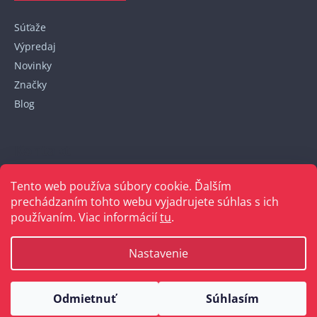
Súťaže
Výpredaj
Novinky
Značky
Blog
Kontakt
Tento web používa súbory cookie. Ďalším
+421 948 152 820
prechádzaním tohto webu vyjadrujete súhlas s ich
používaním. Viac informácií
tu
.
Nastavenie
Vytvoril Shoptet
Odmietnuť
Súhlasím
Copyright 2026
Bellakabelky.sk
. Všetky práva vyhradené.