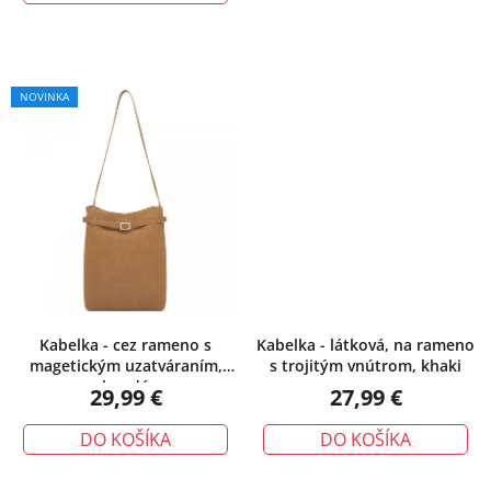
NOVINKA
Kabelka - cez rameno s
Kabelka - látková, na rameno
magetickým uzatváraním,
s trojitým vnútrom, khaki
hnedá
29,99 €
27,99 €
DO KOŠÍKA
DO KOŠÍKA