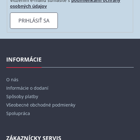
Vložením e-mailu súhlasíte s
podmienkami ochrany
osobných údajov
PRIHLÁSIŤ SA
Z
á
p
INFORMÁCIE
ä
t
O nás
i
Informácie o dodaní
e
Spôsoby platby
Všeobecné obchodné podmienky
Spolupráca
ZÁKAZNÍCKY SERVIS