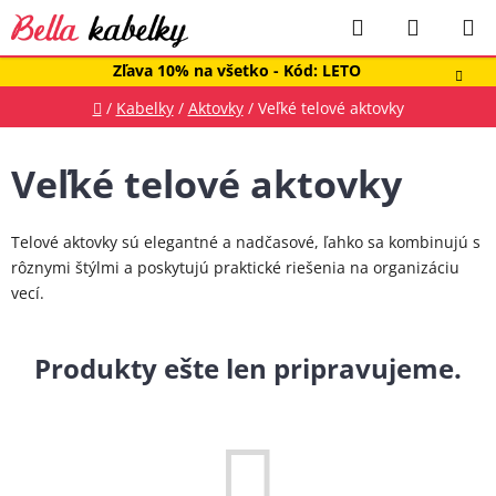
Prejsť
Hľadať
NÁKUP
na
obsah
KOŠÍK
Zľava 10% na všetko - Kód: LETO
Domov
/
Kabelky
/
Aktovky
/
Veľké telové aktovky
Veľké telové aktovky
Telové aktovky sú elegantné a nadčasové, ľahko sa kombinujú s
rôznymi štýlmi a poskytujú praktické riešenia na organizáciu
vecí.
Produkty ešte len pripravujeme.