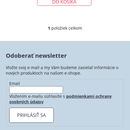
v
DO KOŠÍKA
1
položiek celkom
O
v
l
á
Odoberať newsletter
d
a
Vložte svoj e-mail a my Vám budeme zasielať informácie o
c
nových produktoch na našom e-shope.
i
e
Email
p
r
Vložením e-mailu súhlasíte s
podmienkami ochrany
v
osobných údajov
k
y
PRIHLÁSIŤ SA
v
ý