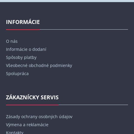
p
Z
i
á
s
p
INFORMÁCIE
u
ä
t
O nás
i
Informácie o dodaní
e
Spôsoby platby
Všeobecné obchodné podmienky
Spolupráca
ZÁKAZNÍCKY SERVIS
Zásady ochrany osobných údajov
Výmena a reklamácie
Kontakty