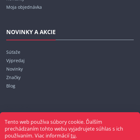
Moja objednávka
NOVINKY A AKCIE
Súťaže
Výpredaj
Novinky
Značky
Blog
Kontakt
Tento web používa súbory cookie. Ďalším
+421 948 152 820
prechádzaním tohto webu vyjadrujete súhlas s ich
používaním. Viac informácií
tu
.