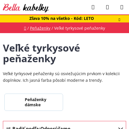
Prejsť
Hľadať
NÁKUP
na
obsah
KOŠÍK
Zľava 10% na všetko - Kód: LETO
Domov
/
Peňaženky
/
Veľké tyrkysové peňaženky
Veľké tyrkysové
peňaženky
Veľké tyrkysové peňaženky sú osviežujúcim prvkom v kolekcii
doplnkov. Ich jasná farba pôsobí moderne a trendy.
Peňaženky
dámske
R
Radiť podľa:
Odporúčame