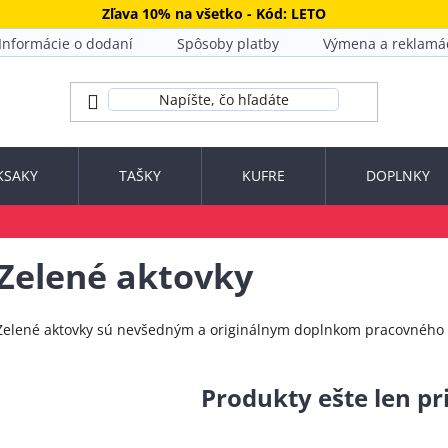
Zľava 10% na všetko - Kód: LETO
Informácie o dodaní
Spôsoby platby
Výmena a reklamá
KSAKY
TAŠKY
KUFRE
DOPLNKY
Zelené aktovky
Zelené aktovky sú nevšedným a originálnym doplnkom pracovného o
Produkty ešte len p