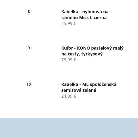
Kabelka - nylonová na
rameno Miss L čierna
25,99 €
Kufor - KONO pastelový malý
na cesty, tyrkysový
73,99 €
Kabelka - ML spoločenská
semišová zelená
24,99 €
Z
á