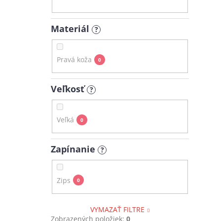
Materiál
?
Pravá koža
0
Veľkosť
?
Veľká
0
Zapínanie
?
Zips
0
VYMAZAŤ FILTRE
Zobrazených položiek:
0