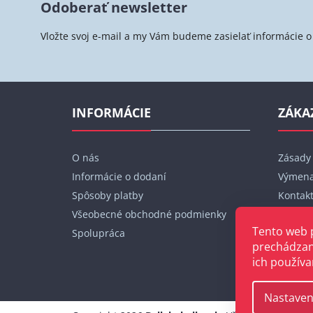
Odoberať newsletter
p
ä
Vložte svoj e-mail a my Vám budeme zasielať informácie
t
i
e
INFORMÁCIE
ZÁKA
O nás
Zásady
Informácie o dodaní
Výmena
Spôsoby platby
Kontak
Všeobecné obchodné podmienky
Moja o
Tento web 
Spolupráca
prechádzan
ich používa
Nastaven