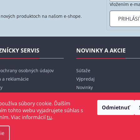
Vložením e-ma
 o nových produktoch na našom e-shope.
PRIHLÁSI
ZNÍCKY SERVIS
NOVINKY A AKCIE
 ochrany osobných údajov
Súťaže
 a reklamácie
Výpredaj
ty
Novinky
bjednávka
Značky
používa súbory cookie. Ďalším
Blog
Odmietnuť
ím tohto webu vyjadrujete súhlas s
ním. Viac informácií
tu
.
ie