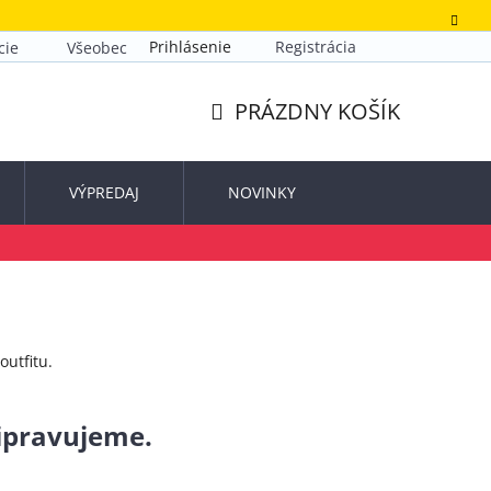
Prihlásenie
Registrácia
cie
Všeobecné obchodné podmienky
Zásady ochrany o
PRÁZDNY KOŠÍK
NÁKUPNÝ
KOŠÍK
VÝPREDAJ
NOVINKY
utfitu.
ripravujeme.