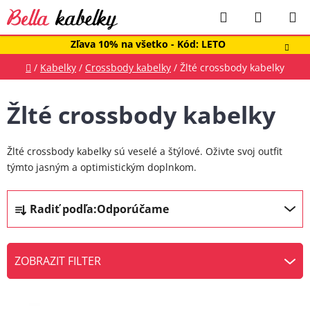
Prejsť
Hľadať
NÁKUP
na
obsah
KOŠÍK
Zľava 10% na všetko - Kód: LETO
Domov
/
Kabelky
/
Crossbody kabelky
/
Žlté crossbody kabelky
Žlté crossbody kabelky
Žlté crossbody kabelky sú veselé a štýlové. Oživte svoj outfit
týmto jasným a optimistickým doplnkom.
R
Radiť podľa:
Odporúčame
a
d
e
ZOBRAZIT FILTER
n
V
i
ý
e
Priemerné