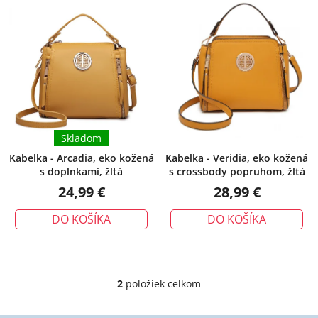
hodnotenie
p
p
produktu
i
r
je
s
o
4,0
p
d
z
r
u
5
o
k
hviezdičiek.
d
t
u
Skladom
o
k
v
Kabelka - Arcadia, eko kožená
Kabelka - Veridia, eko kožená
s doplnkami, žltá
s crossbody popruhom, žltá
t
24,99 €
28,99 €
o
v
DO KOŠÍKA
DO KOŠÍKA
2
položiek celkom
O
v