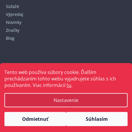
Súťaže
Výpredaj
Novinky
Značky
Blog
Kontakt
Tento web používa súbory cookie. Ďalším
+421 948 152 820
prechádzaním tohto webu vyjadrujete súhlas s ich
používaním. Viac informácií
tu
.
Nastavenie
Vytvoril Shoptet
Odmietnuť
Súhlasím
Copyright 2026
Bellakabelky.sk
. Všetky práva vyhradené.
Upraviť nastavenie cookies