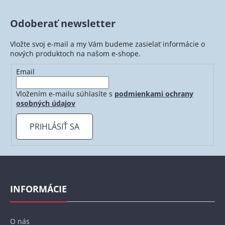
l
á
Odoberať newsletter
d
a
Vložte svoj e-mail a my Vám budeme zasielať informácie o
c
nových produktoch na našom e-shope.
i
e
Email
p
r
Vložením e-mailu súhlasíte s
podmienkami ochrany
v
osobných údajov
k
y
PRIHLÁSIŤ SA
v
ý
p
Z
i
á
s
p
INFORMÁCIE
u
ä
t
O nás