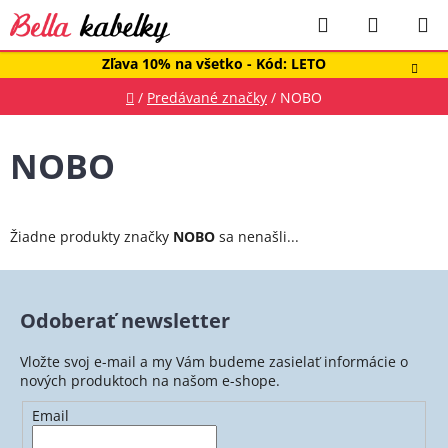
Prejsť
Hľadať
NÁKUP
na
obsah
KOŠÍK
Zľava 10% na všetko - Kód: LETO
Domov
/
Predávané značky
/
NOBO
NOBO
Žiadne produkty značky
NOBO
sa nenašli...
Odoberať newsletter
Vložte svoj e-mail a my Vám budeme zasielať informácie o
nových produktoch na našom e-shope.
Email