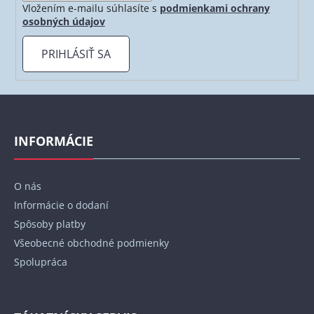
Vložením e-mailu súhlasíte s
podmienkami ochrany
osobných údajov
PRIHLÁSIŤ SA
Z
á
p
INFORMÁCIE
ä
t
O nás
i
Informácie o dodaní
e
Spôsoby platby
Všeobecné obchodné podmienky
Spolupráca