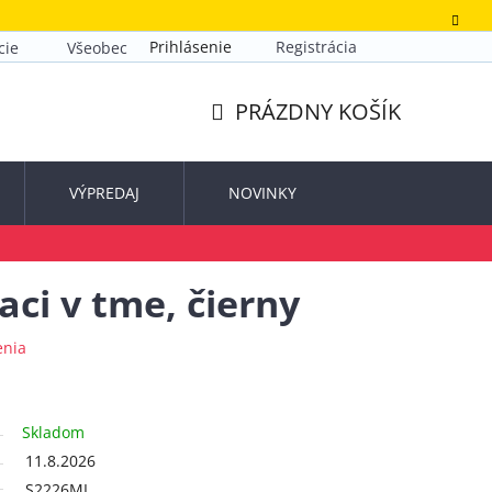
Prihlásenie
Registrácia
cie
Všeobecné obchodné podmienky
Zásady ochrany o
PRÁZDNY KOŠÍK
NÁKUPNÝ
KOŠÍK
VÝPREDAJ
NOVINKY
iaci v tme, čierny
enia
Skladom
11.8.2026
S2226ML