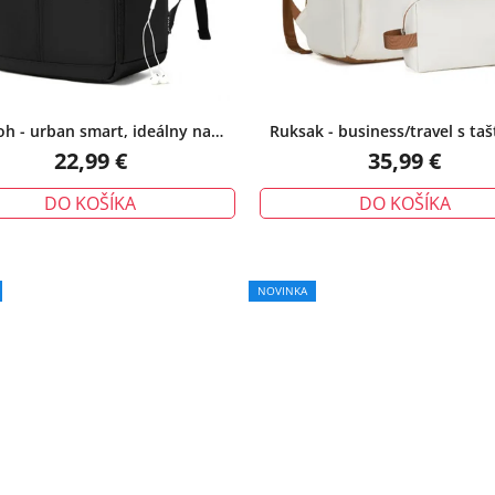
oh - urban smart, ideálny na
Ruksak - business/travel s taš
cestovanie, čierny
zadarmo, béžový
22,99 €
35,99 €
DO KOŠÍKA
DO KOŠÍKA
NOVINKA