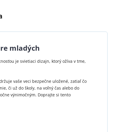
a
pre mladých
nosťou je svietiaci dizajn, ktorý ožíva v tme,
ržuje vaše veci bezpečne uložené, zatiaľ čo
e, či už do školy, na voľný čas alebo do
kutočne výnimočným. Doprajte si tento