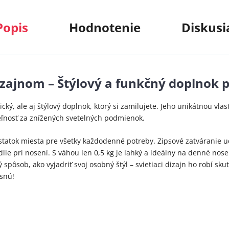
Popis
Hodnotenie
Diskusi
dizajnom – Štýlový a funkčný doplnok 
cký, ale aj štýlový doplnok, ktorý si zamilujete. Jeho unikátnou vlast
eľnosť za znížených svetelných podmienok.
tatok miesta pre všetky každodenné potreby. Zipsové zatváranie ud
e pri nosení. S váhou len 0,5 kg je ľahký a ideálny na denné noseni
lý spôsob, ako vyjadriť svoj osobný štýl – svietiaci dizajn ho robí s
asnú!