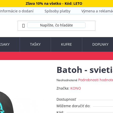
Zľava 10% na všetko - Kód: LETO
Informácie o dodaní
Spôsoby platby
Výmena a reklamá
KSAKY
TAŠKY
KUFRE
DOPLNKY
Batoh - sviet
Priemerné
Podrobnosti hodnot
Neohodnotené
hodnotenie
Značka:
KONO
produktu
je
Dostupnosť
0,0
Môžeme doručiť do:
z
Kód: