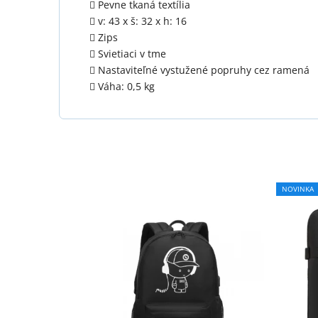
Pevne tkaná textília
v: 43 x š: 32 x h: 16
Zips
Svietiaci v tme
Nastaviteľné vystužené popruhy cez ramená
Váha: 0,5 kg
NOVINKA