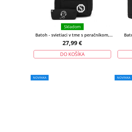
Skladom
Batoh - svietiaci v tme s peračníkom,
Bat
čierny
27,99 €
DO KOŠÍKA
NOVINKA
NOVINKA