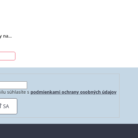
y na
ilu súhlasíte s
podmienkami ochrany osobných údajov
Ť SA
Kontakt