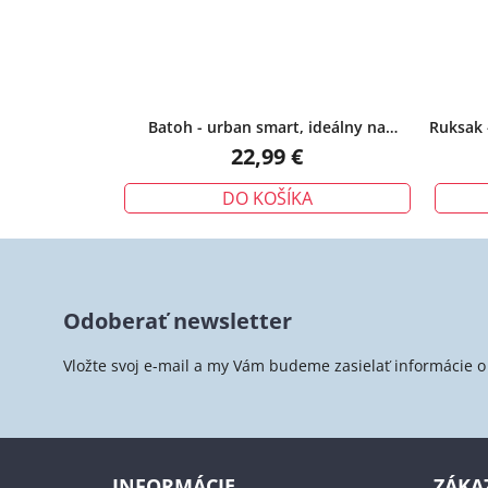
Batoh - urban smart, ideálny na
Ruksak 
cestovanie, modrý
22,99 €
DO KOŠÍKA
Z
á
Odoberať newsletter
p
ä
Vložte svoj e-mail a my Vám budeme zasielať informácie
t
i
e
INFORMÁCIE
ZÁKA