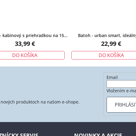
- kabínový s priehradkou na 15"
Batoh - urban smart, ideáln
počítač, čierny
cestovanie, šedý
33,99 €
22,99 €
DO KOŠÍKA
DO KOŠÍKA
Email
Vložením e-ma
 o nových produktoch na našom e-shope.
PRIHLÁSI
ZNÍCKY SERVIS
NOVINKY A AKCIE