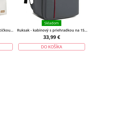
Skladom
tičkou
Ruksak - kabínový s priehradkou na 15"
počítač, šedý
33,99 €
DO KOŠÍKA