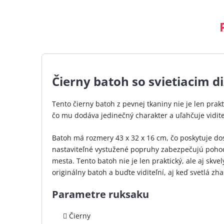
Čierny batoh so svietiacim 
Tento čierny batoh z pevnej tkaniny nie je len prakti
čo mu dodáva jedinečný charakter a uľahčuje vidit
Batoh má rozmery 43 x 32 x 16 cm, čo poskytuje dos
nastaviteľné vystužené popruhy zabezpečujú pohodli
mesta. Tento batoh nie je len praktický, ale aj skve
originálny batoh a buďte viditeľní, aj keď svetlá zh
Parametre ruksaku
Čierny