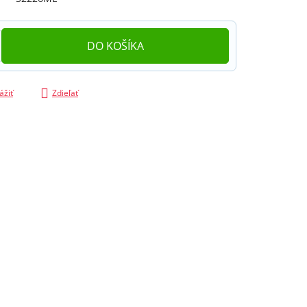
DO KOŠÍKA
ážiť
Zdieľať