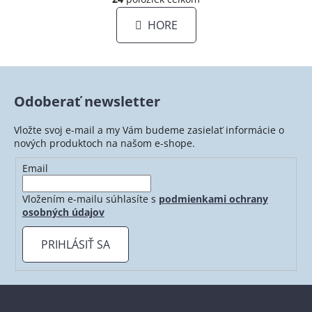
á
v
n
l
HORE
k
á
o
d
v
a
a
c
n
i
i
Odoberať newsletter
e
e
p
Vložte svoj e-mail a my Vám budeme zasielať informácie o
r
nových produktoch na našom e-shope.
v
Email
k
y
Vložením e-mailu súhlasíte s
podmienkami ochrany
v
osobných údajov
ý
p
PRIHLÁSIŤ SA
i
s
u
Z
á