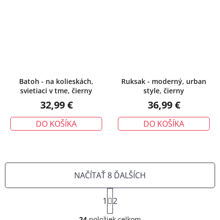
Batoh - na kolieskách,
Ruksak - moderný, urban
svietiaci v tme, čierny
style, čierny
32,99 €
36,99 €
DO KOŠÍKA
DO KOŠÍKA
NAČÍTAŤ 8 ĎALŠÍCH
S
1
t
2
O
r
24
položiek celkom