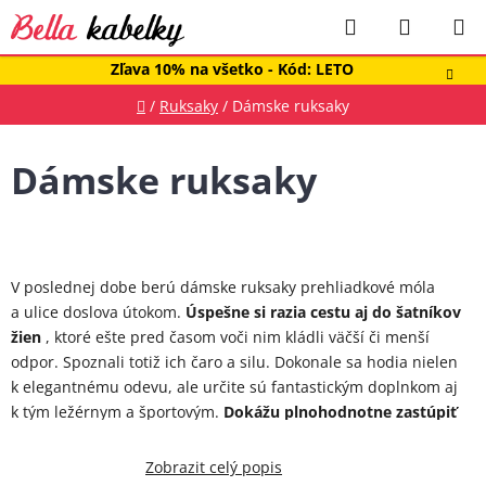
Prejsť
Hľadať
NÁKUP
na
obsah
KOŠÍK
Zľava 10% na všetko - Kód: LETO
Domov
/
Ruksaky
/
Dámske ruksaky
Dámske ruksaky
V poslednej dobe berú dámske ruksaky prehliadkové móla
a ulice doslova útokom.
Úspešne si razia cestu aj do šatníkov
žien
, ktoré ešte pred časom voči nim kládli väčší či menší
odpor. Spoznali totiž ich čaro a silu. Dokonale sa hodia nielen
k elegantnému odevu, ale určite sú fantastickým doplnkom aj
k tým ležérnym a športovým.
Dokážu plnohodnotne zastúpiť
kabelky a dodať vášmu štýlu ešte viac šmrncu.
Zobrazit celý popis