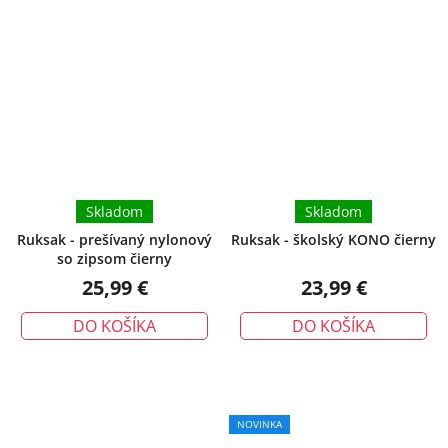
Priemerné
hodnotenie
produktu
je
5,0
z
5
hviezdičiek.
Skladom
Skladom
Ruksak - prešívaný nylonový
Ruksak - školský KONO čierny
so zipsom čierny
25,99 €
23,99 €
DO KOŠÍKA
DO KOŠÍKA
NOVINKA