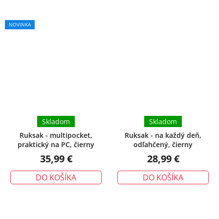
k nohavicovému kostýmu. Navyše aj takémuto formálnemu
oblečeniu dokážu dodať kúsok dievčenskej hravosti a mladosti.
NOVINKA
Skladom
Skladom
Ruksak - multipocket,
Ruksak - na každý deň,
praktický na PC, čierny
odľahčený, čierny
35,99 €
28,99 €
DO KOŠÍKA
DO KOŠÍKA