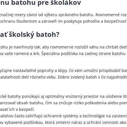
nu batohu pre školákov
 značnej miery závisí od výberu správneho batohu. Rovnomerné rozl
 ochranu študentom a zároveň im poskytuje pohodlie a bezpečnosť 
ňať školský batoh?
tohu je navrhnutý tak, aby rovnomerne rozložil váhu na chrbát die
na vaše ramená a krk. Špeciálna podšívka na zadnej strane batoh
yčajne nastaviteľné popruhy a klipy, čo vám umožní prispôsobiť ba
matateľnosti detí rôzneho veku. Dobre zvolený batoh s čo najpoho
cké batohy ponúkajú aj optimálny vnútorný priestor na uloženie š
nizovať obsah batohu, čím sa znižuje riziko poškodenia alebo pomi
avať ich v bezpečí.
batohov často zahŕňajú ochranné systémy a technológie na zaisteni
ou vybavené podšívkou, ktorá zmierni náraz a ochráni cennosti ako 