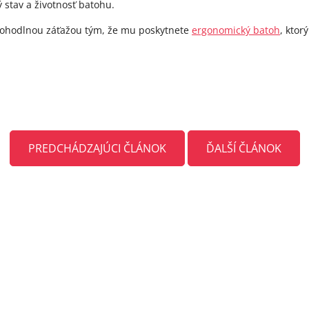
 stav a životnosť batohu.
 pohodlnou záťažou tým, že mu poskytnete
ergonomický batoh
, ktor
PREDCHÁDZAJÚCI ČLÁNOK
ĎALŠÍ ČLÁNOK