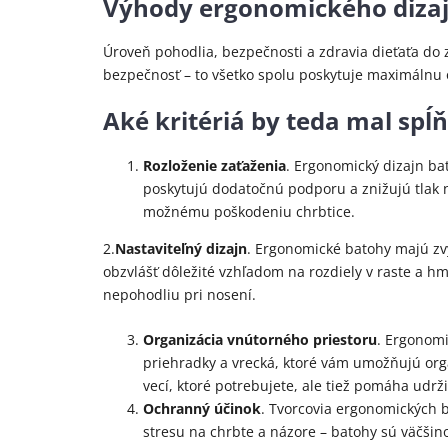
Výhody ergonomického dizaj
Úroveň pohodlia, bezpečnosti a zdravia dieťaťa do
bezpečnosť – to všetko spolu poskytuje maximálnu
Aké kritériá by teda mal spĺ
Rozloženie zaťaženia
. Ergonomický dizajn ba
poskytujú dodatočnú podporu a znižujú tlak 
možnému poškodeniu chrbtice.
2.
Nastaviteľný dizajn
. Ergonomické batohy majú zv
obzvlášť dôležité vzhľadom na rozdiely v raste a h
nepohodliu pri nosení.
Organizácia vnútorného priestoru
. Ergonomi
priehradky a vrecká, ktoré vám umožňujú orga
vecí, ktoré potrebujete, ale tiež pomáha udrži
Ochranný účinok
. Tvorcovia ergonomických 
stresu na chrbte a názore – batohy sú väčšin