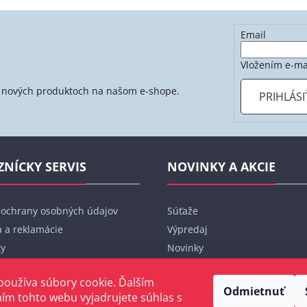
Email
Vložením e-ma
 o nových produktoch na našom e-shope.
PRIHLÁSI
ZNÍCKY SERVIS
NOVINKY A AKCIE
 ochrany osobných údajov
Súťaže
 a reklamácie
Výpredaj
ty
Novinky
bjednávka
Značky
používa súbory cookie. Ďalším
Blog
Odmietnuť
ím tohto webu vyjadrujete súhlas s