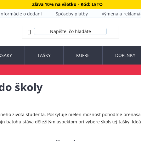
Zľava 10% na všetko - Kód: LETO
Informácie o dodaní
Spôsoby platby
Výmena a reklamá
KSAKY
TAŠKY
KUFRE
DOPLNKY
do školy
ého života študenta. Poskytuje nielen možnosť pohodlne prenášať 
jn batohu stáva dôležitým aspektom pri výbere školskej tašky. Ide