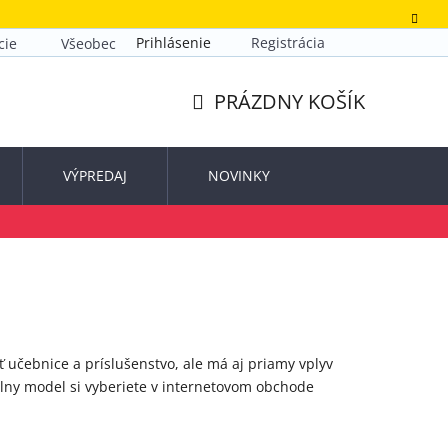
Prihlásenie
Registrácia
cie
Všeobecné obchodné podmienky
Zásady ochrany o
PRÁZDNY KOŠÍK
NÁKUPNÝ
KOŠÍK
VÝPREDAJ
NOVINKY
učebnice a príslušenstvo, ale má aj priamy vplyv
álny model si vyberiete v internetovom obchode