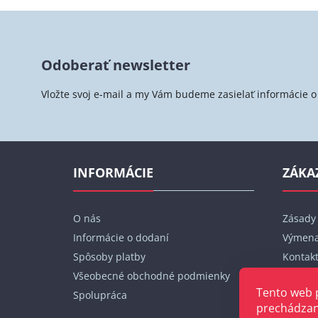
Z
á
Odoberať newsletter
p
ä
Vložte svoj e-mail a my Vám budeme zasielať informácie
t
i
e
INFORMÁCIE
ZÁKA
O nás
Zásady
Informácie o dodaní
Výmena
Spôsoby platby
Kontak
Všeobecné obchodné podmienky
Moja o
Tento web 
Spolupráca
prechádzan