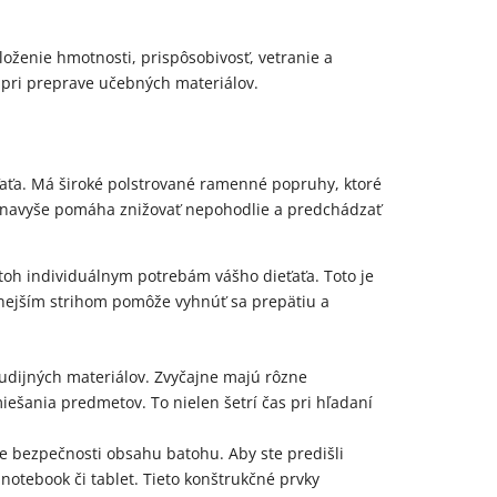
oženie hmotnosti, prispôsobivosť, vetranie a
pri preprave učebných materiálov.
ťaťa. Má široké polstrované ramenné popruhy, ktoré
u navyše pomáha znižovať nepohodlie a predchádzať
toh individuálnym potrebám vášho dieťaťa. Toto je
dlnejším strihom pomôže vyhnúť sa prepätiu a
tudijných materiálov. Zvyčajne majú rôzne
ešania predmetov. To nielen šetrí čas pri hľadaní
e bezpečnosti obsahu batohu. Aby ste predišli
notebook či tablet. Tieto konštrukčné prvky