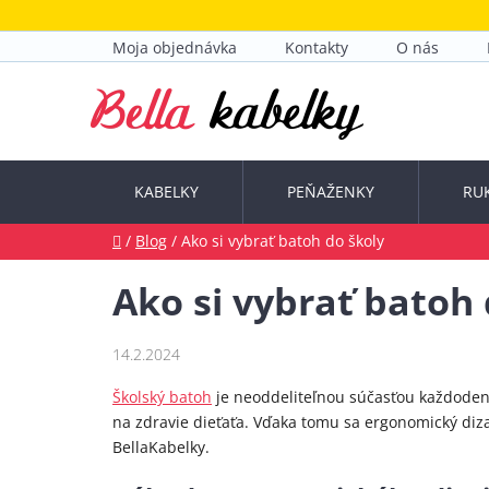
Prejsť
na
Moja objednávka
Kontakty
O nás
obsah
KABELKY
PEŇAŽENKY
RU
Domov
/
Blog
/
Ako si vybrať batoh do školy
Ako si vybrať batoh 
14.2.2024
Školský batoh
je neoddeliteľnou súčasťou každodenn
na zdravie dieťaťa. Vďaka tomu sa ergonomický diza
BellaKabelky.