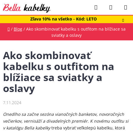
Prejsť
Hľadať
NÁKUP
na
obsah
KOŠÍK
Zľava 10% na všetko - Kód: LETO
Domov
/
Blog
/
Ako skombinovať kabelku s outfitom na blížiace sa
sviatky a oslavy
Ako skombinovať
kabelku s outfitom na
blížiace sa sviatky a
oslavy
7.11.2024
Onedlho sa začne sezóna vianočných banketov, novoročných
večierkov, vernisáží a divadelných premiér. K novému outfitu si
v katalógu Bella kabelky
treba vybrať veľkolepú kabelku, ktorá