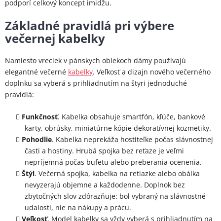
podporí celkový koncept imidžu.
Základné pravidlá pri výbere
večernej kabelky
Namiesto vreciek v pánskych oblekoch dámy používajú
elegantné večerné
kabelky
. Veľkosť a dizajn nového večerného
doplnku sa vyberá s prihliadnutím na štyri jednoduché
pravidlá:
Funkčnosť
. Kabelka obsahuje smartfón, kľúče, bankové
karty, obrúsky, miniatúrne kópie dekoratívnej kozmetiky.
Pohodlie
. Kabelka neprekáža hostiteľke počas slávnostnej
časti a hostiny. Hrubá spojka bez reťaze je veľmi
nepríjemná počas bufetu alebo preberania ocenenia.
Štýl
. Večerná spojka, kabelka na retiazke alebo obálka
nevyzerajú objemne a každodenne. Doplnok bez
zbytočných slov zdôrazňuje: bol vybraný na slávnostné
udalosti, nie na nákupy a prácu.
Veľkosť
. Model kabelky sa vždy vyberá s prihliadnutím na