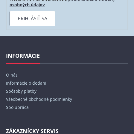
osobných údajov
PRIHLÁSIŤ SA
Z
á
p
INFORMÁCIE
ä
t
O nás
i
Informácie o dodaní
e
Spôsoby platby
Všeobecné obchodné podmienky
Spolupráca
ZÁKAZNÍCKY SERVIS