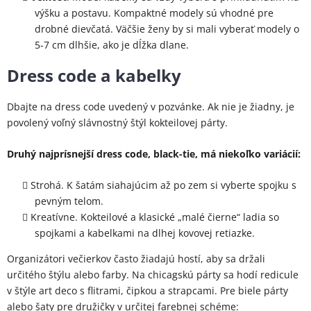
výšku a postavu. Kompaktné modely sú vhodné pre
drobné dievčatá. Väčšie ženy by si mali vyberať modely o
5-7 cm dlhšie, ako je dĺžka dlane.
Dress code a kabelky
Dbajte na dress code uvedený v pozvánke. Ak nie je žiadny, je
povolený voľný slávnostný štýl kokteilovej párty.
Druhý najprísnejší dress code, black-tie, má niekoľko variácií:
Strohá. K šatám siahajúcim až po zem si vyberte spojku s
pevným telom.
Kreatívne. Kokteilové a klasické „malé čierne“ ladia so
spojkami a kabelkami na dlhej kovovej retiazke.
Organizátori večierkov často žiadajú hostí, aby sa držali
určitého štýlu alebo farby. Na chicagskú párty sa hodí redicule
v štýle art deco s flitrami, čipkou a strapcami. Pre biele párty
alebo šaty pre družičky v určitej farebnej schéme: