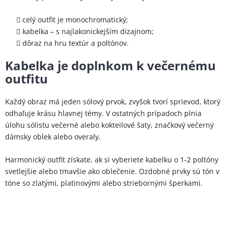
celý outfit je monochromatický;
kabelka – s najlakonickejším dizajnom;
dôraz na hru textúr a poltónov.
Kabelka je doplnkom k večernému
outfitu
Každý obraz má jeden sólový prvok, zvyšok tvorí sprievod, ktorý
odhaľuje krásu hlavnej témy. V ostatných prípadoch plnia
úlohu sólistu večerné alebo kokteilové šaty, značkový večerný
dámsky oblek alebo overaly.
Harmonický outfit získate, ak si vyberiete kabelku o 1-2 poltóny
svetlejšie alebo tmavšie ako oblečenie. Ozdobné prvky sú tón v
tóne so zlatými, platinovými alebo striebornými šperkami.