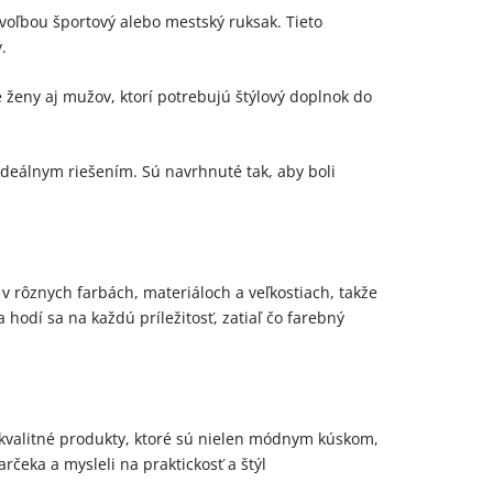
u voľbou športový alebo mestský ruksak. Tieto
.
e ženy aj mužov, ktorí potrebujú štýlový doplnok do
ideálnym riešením. Sú navrhnuté tak, aby boli
 v rôznych farbách, materiáloch a veľkostiach, takže
hodí sa na každú príležitosť, zatiaľ čo farebný
kvalitné produkty, ktoré sú nielen módnym kúskom,
čeka a mysleli na praktickosť a štýl