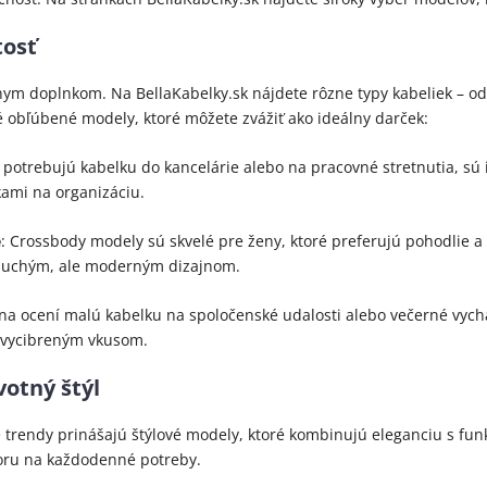
tosť
m doplnkom. Na BellaKabelky.sk nájdete rôzne typy kabeliek – od
ré obľúbené modely, ktoré môžete zvážiť ako ideálny darček:
é potrebujú kabelku do kancelárie alebo na pracovné stretnutia, sú
ami na organizáciu.
e
: Crossbody modely sú skvelé pre ženy, ktoré preferujú pohodlie a
noduchým, ale moderným dizajnom.
na ocení malú kabelku na spoločenské udalosti alebo večerné vych
s vycibreným vkusom.
votný štýl
 trendy prinášajú štýlové modely, ktoré kombinujú eleganciu s fu
storu na každodenné potreby.