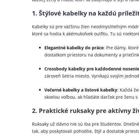
1. Štýlové kabelky na každú príleži
Kabelky sú pre väčšinu žien neodmysliteľným módny
ktoré sa hodia k akémukoľvek outfitu. Tu sú niekto
Elegantné kabelky do práce
: Pre dámy, ktor
dostatkom priestoru na dokumenty a priečink
Crossbody kabelky pre každodenné noseni
zároveň šetria miesto. Vynikajú svojím jed
Večerné kabelky a listové kabelky
: Každá že
skvelou voľbou, ak hľadáte darček pre ženu 
2. Praktické ruksaky pre aktívny ži
Ruksaky už dávno nie sú iba pre študentov. Dnešné
tak, aby poskytovali pohodlie, štýl a dostatok prie