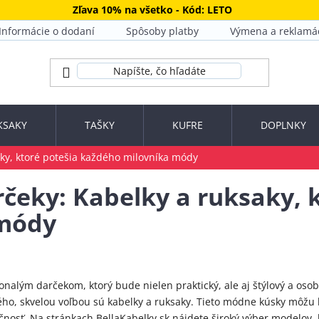
Zľava 10% na všetko - Kód: LETO
Informácie o dodaní
Spôsoby platby
Výmena a reklamá
KSAKY
TAŠKY
KUFRE
DOPLNKY
aky, ktoré potešia každého milovníka módy
rčeky: Kabelky a ruksaky, 
 módy
lým darčekom, ktorý bude nielen praktický, ale aj štýlový a osobit
o, skvelou voľbou sú kabelky a ruksaky. Tieto módne kúsky môžu 
kčnosť. Na stránkach BellaKabelky.sk nájdete široký výber modelov, 