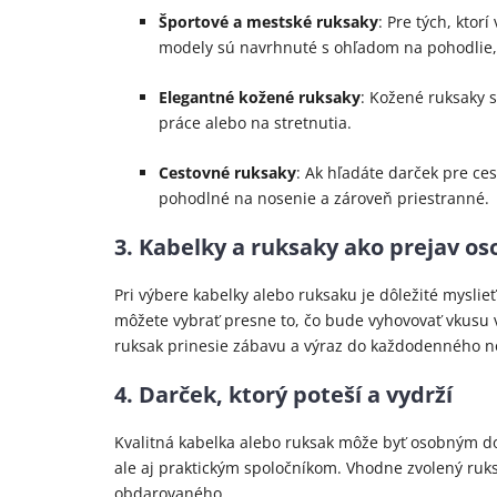
Športové a mestské ruksaky
: Pre tých, ktor
modely sú navrhnuté s ohľadom na pohodlie, 
Elegantné kožené ruksaky
: Kožené ruksaky s
práce alebo na stretnutia.
Cestovné ruksaky
: Ak hľadáte darček pre ce
pohodlné na nosenie a zároveň priestranné.
3. Kabelky a ruksaky ako prejav o
Pri výbere kabelky alebo ruksaku je dôležité myslie
môžete vybrať presne to, čo bude vyhovovať vkusu v
ruksak prinesie zábavu a výraz do každodenného n
4. Darček, ktorý poteší a vydrží
Kvalitná kabelka alebo ruksak môže byť osobným d
ale aj praktickým spoločníkom. Vhodne zvolený ruksa
obdarovaného.