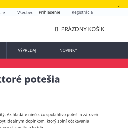
Prihlásenie
Registrácia
cie
Všeobecné obchodné podmienky
Zásady ochrany o
PRÁZDNY KOŠÍK
NÁKUPNÝ
KOŠÍK
VÝPREDAJ
NOVINKY
ktoré potešia
ý. Ak hľadáte niečo, čo spoľahlivo poteší a zároveň
byť ideálnym doplnkom, ktorý splní očakávania
ktoré si zamiluje každý.