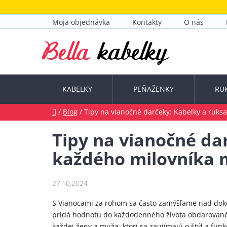
Prejsť
na
Moja objednávka
Kontakty
O nás
obsah
KABELKY
PEŇAŽENKY
RU
Domov
/
Blog
/
Tipy na vianočné darčeky: Kabelky a ruks
Tipy na vianočné da
každého milovníka
27.10.2024
S Vianocami za rohom sa často zamýšľame nad dokona
pridá hodnotu do každodenného života obdarovanéh
každej ženy a muža, ktorí sa zaujímajú o štýl a fun