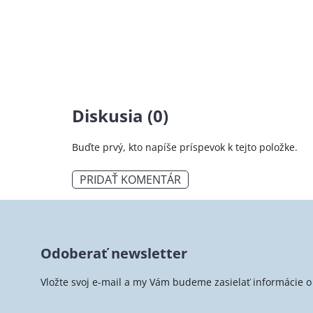
Diskusia (0)
Buďte prvý, kto napíše príspevok k tejto položke.
PRIDAŤ KOMENTÁR
Z
á
Odoberať newsletter
p
ä
Vložte svoj e-mail a my Vám budeme zasielať informácie
t