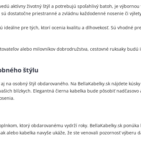
í vedú aktívny životný štýl a potrebujú spoľahlivý batoh, je výborno
sú dostatočne priestranné a zvládnu každodenné nosenie či výlety
ú ideálne pre tých, ktorí ocenia kvalitu a dlhovekosť. Sú vhodné pr
stovateľov alebo milovníkov dobrodružstva, cestovné ruksaky budú 
sobného štýlu
ť aj na osobný štýl obdarovaného. Na BellaKabelky.sk nájdete kúsky
ašich blízkych. Elegantná čierna kabelka bude pôsobiť nadčasovo a 
osenia.
oplnkom, ktorý obdarovanému vydrží roky. BellaKabelky.sk ponúka 
k alebo kabelka navyše ukáže, že ste venovali pozornosť výberu dar