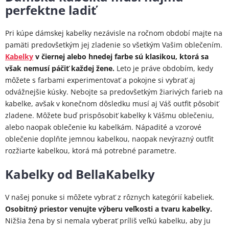
perfektne ladiť
Pri kúpe dámskej kabelky nezávisle na ročnom období majte na
pamäti predovšetkým jej zladenie so všetkým Vašim oblečením.
Kabelky
v čiernej alebo hnedej farbe sú klasikou, ktorá sa
však nemusí páčiť každej žene.
Leto je práve obdobím, kedy
môžete s farbami experimentovať a pokojne si vybrať aj
odvážnejšie kúsky. Nebojte sa predovšetkým žiarivých farieb na
kabelke, avšak v konečnom dôsledku musí aj Váš outfit pôsobiť
zladene. Môžete buď prispôsobiť kabelky k Vášmu oblečeniu,
alebo naopak oblečenie ku kabelkám. Nápadité a vzorové
oblečenie doplňte jemnou kabelkou, naopak nevýrazný outfit
rozžiarte kabelkou, ktorá má potrebné parametre.
Kabelky od BellaKabelky
V našej ponuke si môžete vybrať z rôznych kategórií kabeliek.
Osobitný priestor venujte výberu veľkosti a tvaru kabelky.
Nižšia žena by si nemala vyberať príliš veľkú kabelku, aby ju