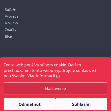
Súťaže
Výpredaj
Novinky
Značky
Blog
Kontakt
Tento web používa súbory cookie. Ďalším
+421 948 152 820
prechádzaním tohto webu vyjadrujete súhlas s ich
používaním. Viac informácií
tu
.
Nastavenie
Vytvoril Shoptet
Odmietnuť
Súhlasím
Copyright 2026
Bellakabelky.sk
. Všetky práva vyhradené.