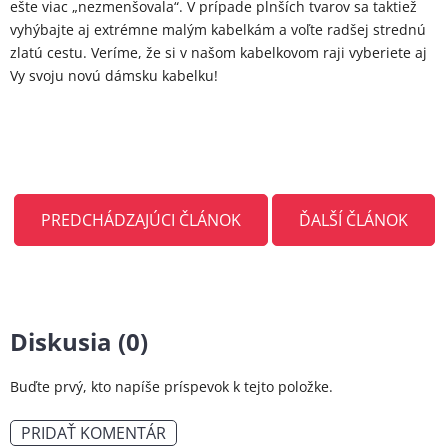
ešte viac „nezmenšovala“. V prípade plnších tvarov sa taktiež
vyhýbajte aj extrémne malým kabelkám a voľte radšej strednú
zlatú cestu. Veríme, že si v našom kabelkovom raji vyberiete aj
Vy svoju novú dámsku kabelku!
PREDCHÁDZAJÚCI ČLÁNOK
ĎALŠÍ ČLÁNOK
Diskusia (0)
Buďte prvý, kto napíše príspevok k tejto položke.
PRIDAŤ KOMENTÁR