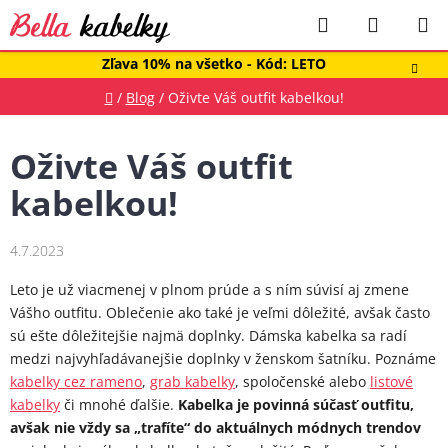
Prejsť
Hľadať
NÁKUP
na
obsah
KOŠÍK
Zľava 10% na všetko - Kód: LETO
Domov
/
Blog
/
Oživte Váš outfit kabelkou!
Oživte Váš outfit
kabelkou!
4.7.2023
Leto je už viacmenej v plnom prúde a s ním súvisí aj zmene
Vášho outfitu. Oblečenie ako také je veľmi dôležité, avšak často
sú ešte dôležitejšie najmä doplnky. Dámska kabelka sa radí
medzi najvyhľadávanejšie doplnky v ženskom šatníku. Poznáme
kabelky cez rameno
,
grab kabelky
, spoločenské alebo
listové
kabelky
či mnohé ďalšie.
Kabelka je povinná súčasť outfitu,
avšak nie vždy sa „trafíte“ do aktuálnych módnych trendov