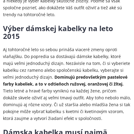
a niekedy je výber kabelky skutočne zložitý. Poďme sa však
spoločne pozrieť, ako dokážete Váš outfit oživiť a tiež aké sú
trendy na tohtoročné leto.
Výber dámskej kabelky na leto
2015
Aj tohtoročné leto so sebou prináša viaceré zmeny oproti
vlaňajšku. Do popredia sa dostávajú dámske kabelky, ktoré
majú veľmi jednoduchý dizajn. Nezávisle na tom, či si vyberiete
kabelku cez rameno alebo spoločenskú kabelku, vyberajte si
veľmi jednoduchý dizajn.
Dominujú predovšetkým pastelové
farby kabeliek, a to v odtieňoch ružovej, oranžovej či žltej.
Tieto letné a hravé farby vyniknú na každej žene, pričom
dokáže skvele oživiť aj veľmi tmavý outfit. Aby toho nebolo málo,
dominujú aj rôzne vzory. Či už staršia alebo mladšia žena si tak
pokojne môže vybrať kabelku s kvetmi či kvetinovým vzorom,
ktorá zaujme a vytvorí žiadaní efekt v spoločnosti.
Dámska kabelka musí najmä