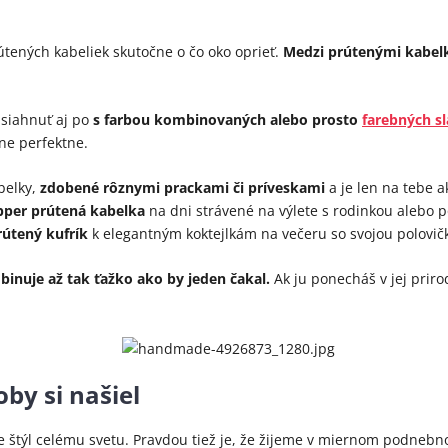
útených kabeliek skutočne o čo oko oprieť.
Medzi prútenými kabelk
 siahnuť aj po
s farbou kombinovaných alebo prosto
farebných s
ne perfektne.
belky,
zdobené rôznymi prackami či príveskami
a je len na tebe 
pper prútená kabelka
na dni strávené na výlete s rodinkou alebo p
rútený kufrík
k elegantným koktejlkám na večeru so svojou polovič
inuje až tak ťažko ako by jeden čakal.
Ak ju ponecháš v jej priro
oby si našiel
eme štýl celému svetu. Pravdou tiež je, že žijeme v miernom podne