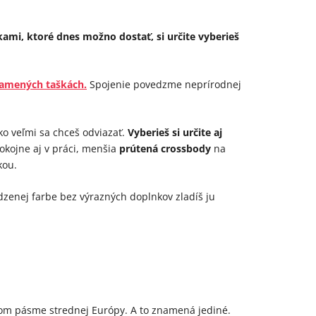
ami, ktoré dnes možno dostať, si určite vyberieš
lamených taškách.
Spojenie povedzme neprírodnej
ako veľmi sa chceš odviazať.
Vyberieš si určite aj
okojne aj v práci, menšia
prútená crossbody
na
kou.
dzenej farbe bez výrazných doplnkov zladíš ju
bnom pásme strednej Európy. A to znamená jediné.