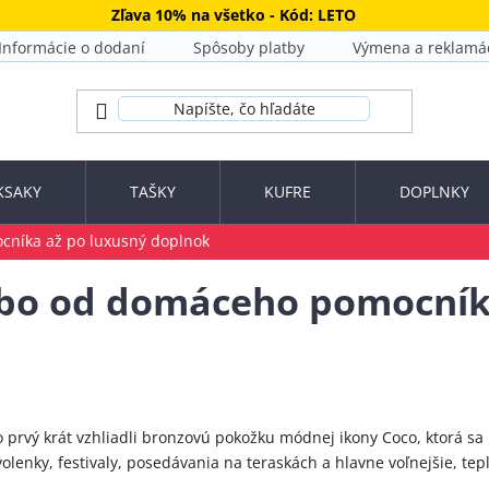
Zľava 10% na všetko - Kód: LETO
Informácie o dodaní
Spôsoby platby
Výmena a reklamá
KSAKY
TAŠKY
KUFRE
DOPLNKY
cníka až po luxusný doplnok
ebo od domáceho pomocník
prvý krát vzhliadli bronzovú pokožku módnej ikony Coco, ktorá sa pr
olenky, festivaly, posedávania na teraskách a hlavne voľnejšie, t