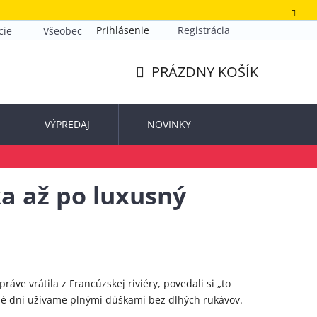
Prihlásenie
Registrácia
cie
Všeobecné obchodné podmienky
Zásady ochrany o
PRÁZDNY KOŠÍK
NÁKUPNÝ
KOŠÍK
VÝPREDAJ
NOVINKY
a až po luxusný
áve vrátila z Francúzskej riviéry, povedali si „to
eplé dni užívame plnými dúškami bez dlhých rukávov.