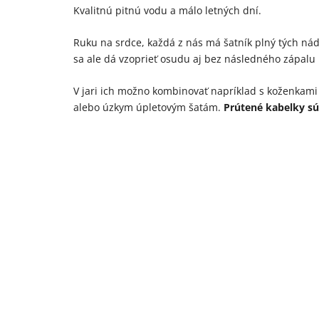
Kvalitnú pitnú vodu a málo letných dní.
Ruku na srdce, každá z nás má šatník plný tých nádh
sa ale dá vzoprieť osudu aj bez následného zápalu
V jari ich možno kombinovať napríklad s koženkami č
alebo úzkym úpletovým šatám.
Prútené kabelky sú