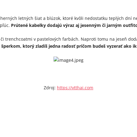
erných letných šiat a blúzok, ktoré kvôli nedostatku teplých dní n
 pľúc.
Prútené kabelky dodajú výraz aj jesenným či jarným outfit
i trenchcoatmi v pastelových farbách. Naproti tomu na jeseň dodajú
 šperkom, ktorý zladíš jedna radosť pričom budeš vyzerať ako i
Zdroj:
https://vtthai.com