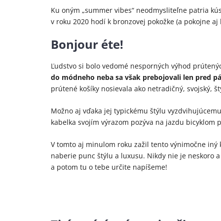
Ku oným „summer vibes“ neodmysliteľne patria kús
v roku 2020 hodí k bronzovej pokožke (a pokojne aj
Bonjour éte!
Ľudstvo si bolo vedomé nesporných výhod prútených 
do módneho neba sa však prebojovali len pred pá
prútené košíky nosievala ako netradičný, svojský, št
Možno aj vďaka jej typickému štýlu vyzdvihujúcemu 
kabelka svojím výrazom pozýva na jazdu bicyklom p
V tomto aj minulom roku zažil tento výnimočne iný
naberie punc štýlu a luxusu. Nikdy nie je neskoro 
a potom tu o tebe určite napíšeme!