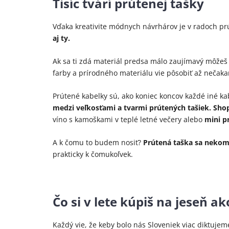
Tisíc tvárí prútenej tašky
Vďaka kreativite módnych návrhárov je v radoch pr
aj ty.
Ak sa ti zdá materiál predsa málo zaujímavý môžeš
farby a prírodného materiálu vie pôsobiť až nečaka
Prútené kabelky sú, ako koniec koncov každé iné ka
medzi veľkosťami a tvarmi prútených tašiek. Sho
víno s kamoškami v teplé letné večery alebo
mini p
A k čomu to budem nosiť?
Prútená taška sa nekomb
prakticky k čomukoľvek.
Čo si v lete kúpiš na jeseň ak
Každý vie, že keby bolo nás Sloveniek viac diktuj