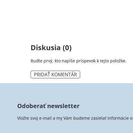
Diskusia (0)
Buďte prvý, kto napíše príspevok k tejto položke.
PRIDAŤ KOMENTÁR
Z
á
Odoberať newsletter
p
ä
Vložte svoj e-mail a my Vám budeme zasielať informácie
t
i