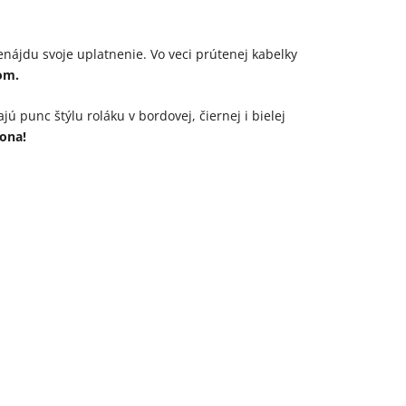
enájdu svoje uplatnenie. Vo veci prútenej kabelky
om.
 punc štýlu roláku v bordovej, čiernej i bielej
kona!