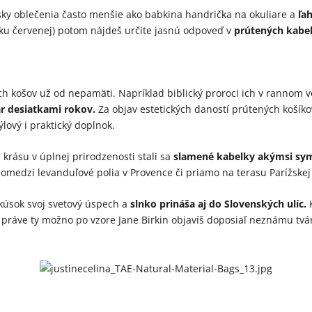
ky oblečenia často menšie ako babkina handrička na okuliare a
ľa
 ku červenej) potom nájdeš určite jasnú odpoveď v
prútených kabe
košov už od nepamäti. Napríklad biblický proroci ich v rannom vek
r desiatkami rokov.
Za objav estetických daností prútených košíko
ýlový i praktický doplnok.
krásu v úplnej prirodzenosti stali sa
slamené kabelky akýmsi sym
omedzi levanduľové polia v Provence či priamo na terasu Parížskej
 kúsok svoj svetový úspech a
slnko prináša aj do Slovenských ulíc.
K
a práve ty možno po vzore Jane Birkin objavíš doposiaľ neznámu tvár