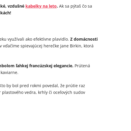
hké, vzdušné
kabelky na leto
.
Ak sa pýtaš čo sa
lkách!
u využívali ako efektívne plavidlo.
Z domácnosti
v vďačíme spievajúcej herečke Jane Birkin, ktorá
bolom ľahkej francúzskej elegancie.
Prútená
 kaviarne.
to by bol pred rokmi povedal, že prútie raz
 plastového vedra, krhly či oceľových sudov