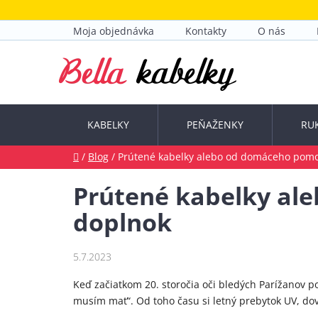
Prejsť
na
Moja objednávka
Kontakty
O nás
obsah
KABELKY
PEŇAŽENKY
RU
Domov
/
Blog
/
Prútené kabelky alebo od domáceho pomo
Prútené kabelky al
doplnok
5.7.2023
Keď začiatkom 20. storočia oči bledých Parížanov po 
musím mať“. Od toho času si letný prebytok UV, dov