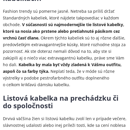
Fashion trendy sú pomerne jasné. Netreba sa príliš držať
štandardných kabeliek, ktoré nájdete takpovediac v každom
obchode.
V súčasnosti sú najmodernejšie tie listové kabelky,
ktoré sa nosia ako prstene alebo pretiahnuté pásikom cez
vrchnú časť dlane.
Okrem týchto kabeliek sú to aj rôzne ďalšie,
predovšetkým extravagantnejšie kúsky, ktoré rozhodne stoja za
pozornosť. Ak ste doteraz nemali dôvod na to, aby ste si
zakúpili aj o niečo viac extravagantnú kabelku, práve sme Vám
ho dali.
Kabelka by mala byť vždy zladená k Vášmu outfitu,
aspoň čo sa farby týka.
Neplatí teda, že v móde sú rôzne
výstrelky v podobe pestrofarbného outfitu doplneného
o celkom krikľavú dámsku kabelku.
Listová kabelka na prechádzku či
do spoločnosti
Drvivá väčšina žien si listovú kabelku zvolí len v prípade večere,
slávnostnej udalosti alebo inej príleži
tosti, kde sa cení noblesa