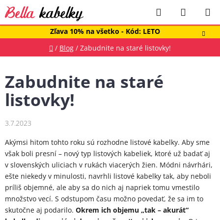
Prejsť
Hľadať
NÁKUP
na
obsah
KOŠÍK
Zľava 10% na všetko - Kód: LETO
Domov
/
Blog
/
Zabudnite na staré listovky!
Zabudnite na staré
listovky!
3.7.2023
Akýmsi hitom tohto roku sú rozhodne listové kabelky. Aby sme
však boli presní – nový typ listových kabeliek, ktoré už badať aj
v slovenských uliciach v rukách viacerých žien. Módni návrhári,
ešte niekedy v minulosti, navrhli listové kabelky tak, aby neboli
príliš objemné, ale aby sa do nich aj napriek tomu vmestilo
množstvo vecí. S odstupom času možno povedať, že sa im to
skutočne aj podarilo.
Okrem ich objemu „tak – akurát“