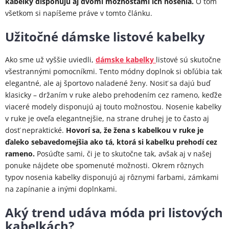
kabelky disponujú aj dvomi možnosťami ich nosenia.
O tom
všetkom si napíšeme práve v tomto článku.
Užitočné dámske listové kabelky
Ako sme už vyššie uviedli,
dámske kabelky
listové sú skutočne
všestrannými pomocníkmi. Tento módny doplnok si obľúbia tak
elegantné, ale aj športovo naladené ženy. Nosiť sa dajú buď
klasicky – držaním v ruke alebo prehodením cez rameno, keďže
viaceré modely disponujú aj touto možnosťou. Nosenie kabelky
v ruke je oveľa elegantnejšie, na strane druhej je to často aj
dosť nepraktické.
Hovorí sa, že žena s kabelkou v ruke je
ďaleko sebavedomejšia ako tá, ktorá si kabelku prehodí cez
rameno.
Posúďte sami, či je to skutočne tak, avšak aj v našej
ponuke nájdete obe spomenuté možnosti. Okrem rôznych
typov nosenia kabelky disponujú aj rôznymi farbami, zámkami
na zapínanie a inými doplnkami.
Aký trend udáva móda pri listových
kabelkách?