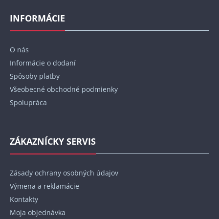
á
p
INFORMÁCIE
ä
t
O nás
i
Informácie o dodaní
e
Spôsoby platby
Všeobecné obchodné podmienky
Spolupráca
ZÁKAZNÍCKY SERVIS
Zásady ochrany osobných údajov
Výmena a reklamácie
Kontakty
Moja objednávka