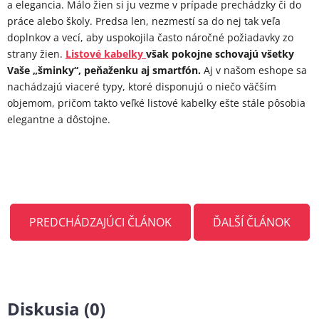
a elegancia. Málo žien si ju vezme v prípade prechádzky či do
práce alebo školy. Predsa len, nezmestí sa do nej tak veľa
doplnkov a vecí, aby uspokojila často náročné požiadavky zo
strany žien.
Listové kabelky
však pokojne schovajú všetky
Vaše „šminky“, peňaženku aj smartfón.
Aj v našom eshope sa
nachádzajú viaceré typy, ktoré disponujú o niečo väčším
objemom, pričom takto veľké listové kabelky ešte stále pôsobia
elegantne a dôstojne.
PREDCHÁDZAJÚCI ČLÁNOK
ĎALŠÍ ČLÁNOK
Diskusia (0)