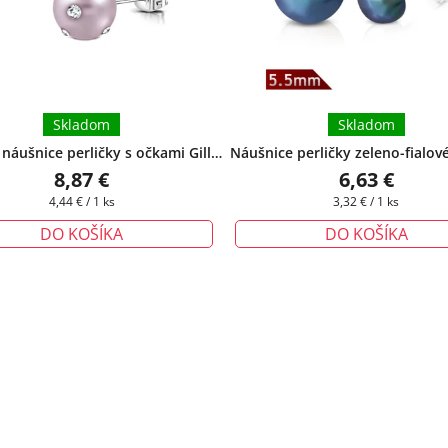
Skladom
Skladom
náušnice perličky s očkami Gilly
Náušnice perličky zeleno-fialové 
tlo fialové 10 mm
+ darčeková
5,5 mm
8,87 €
6,63 €
krabička zadarmo
Jednotková
Jednotková
4,44 € / 1 ks
3,32 € / 1 ks
cena:
cena:
DO KOŠÍKA
DO KOŠÍKA