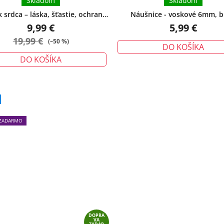
Skladom
Skladom
srdca – láska, šťastie, ochrana -
Náušnice - voskové 6mm, b
veľký
9,99 €
5,99 €
19,99 €
(–50 %)
DO KOŠÍKA
DO KOŠÍKA
Priemerné
hodnotenie
produktu
ZADARMO
je
5,0
z
5
hviezdičiek.
DOPRA
VA