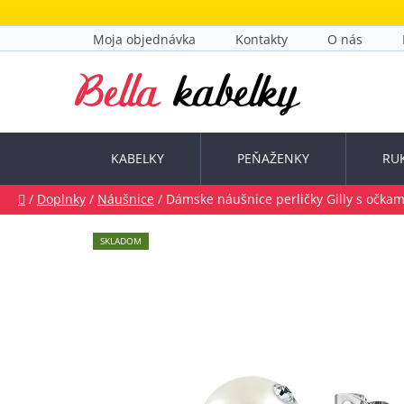
Prejsť
na
Moja objednávka
Kontakty
O nás
obsah
KABELKY
PEŇAŽENKY
RU
Domov
/
Doplnky
/
Náušnice
/
Dámske náušnice perličky Gilly s očka
SKLADOM