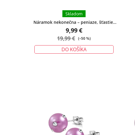
Skladom
Náramok nekonečna – peniaze, šťastie,
ochrana - malý
9,99 €
19,99 €
(–50 %)
DO KOŠÍKA