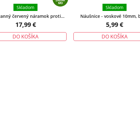
ZADAR
MO
Skladom
Skladom
anný červený náramok proti
Náušnice - voskové 10mm, b
tiu – tradičný talizman ochrany
17,99 €
5,99 €
DO KOŠÍKA
DO KOŠÍKA