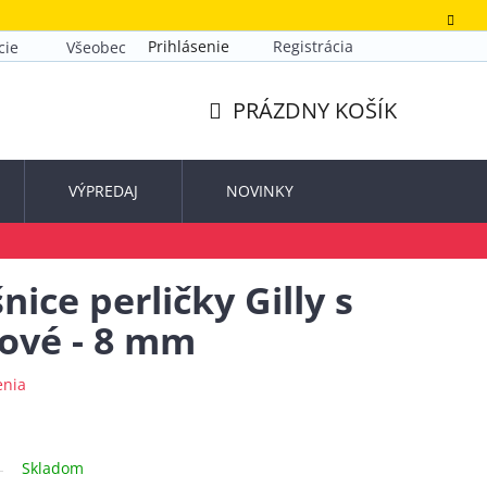
Prihlásenie
Registrácia
cie
Všeobecné obchodné podmienky
Zásady ochrany o
PRÁZDNY KOŠÍK
NÁKUPNÝ
KOŠÍK
VÝPREDAJ
NOVINKY
ce perličky Gilly s
ové - 8 mm
enia
Skladom