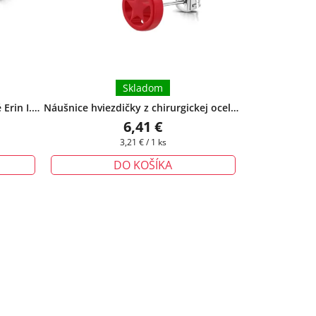
Skladom
Erin I. -
Náušnice hviezdičky z chirurgickej ocele -
Red star
+ darčeková krabička zadarmo
6,41 €
Jednotková
3,21 € / 1 ks
cena:
DO KOŠÍKA