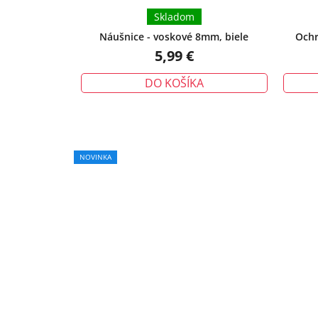
Skladom
Náušnice - voskové 8mm, biele
Ochr
urieknu
5,99 €
DO KOŠÍKA
Priemerné
NOVINKA
hodnotenie
produktu
je
5,0
z
5
hviezdičiek.