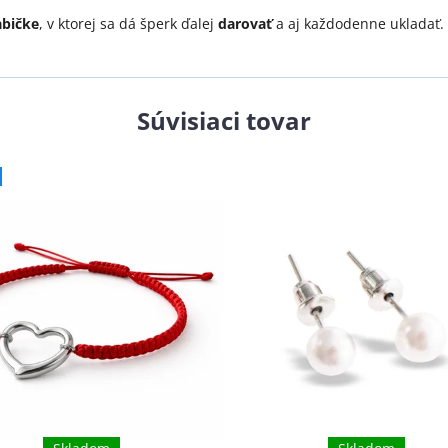
abičke
, v ktorej sa dá šperk ďalej
darovať
a aj každodenne ukladať.
Súvisiaci tovar