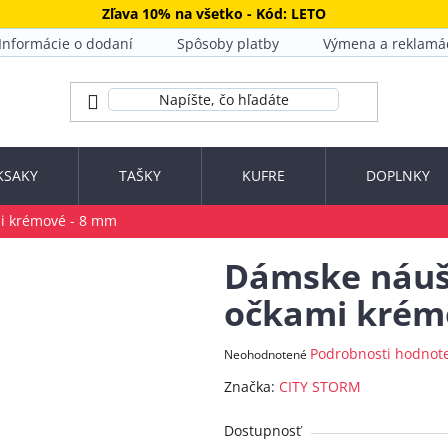
Zľava 10% na všetko - Kód: LETO
Informácie o dodaní
Spôsoby platby
Výmena a reklamá
KSAKY
TAŠKY
KUFRE
DOPLNKY
mi krémové - 8 mm
Dámske náušni
očkami krém
Priemerné
Podrobnosti hodnot
Neohodnotené
hodnotenie
Značka:
CITY STORM
produktu
je
Dostupnosť
0,0