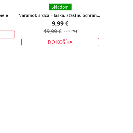
Skladom
iele
Náramok srdca – láska, šťastie, ochrana -
malý
9,99 €
19,99 €
(–50 %)
DO KOŠÍKA