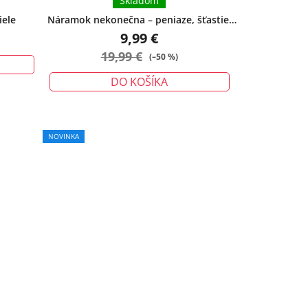
Skladom
iele
Náramok nekonečna – peniaze, šťastie,
ochrana - veľký
9,99 €
19,99 €
(–50 %)
DO KOŠÍKA
NOVINKA