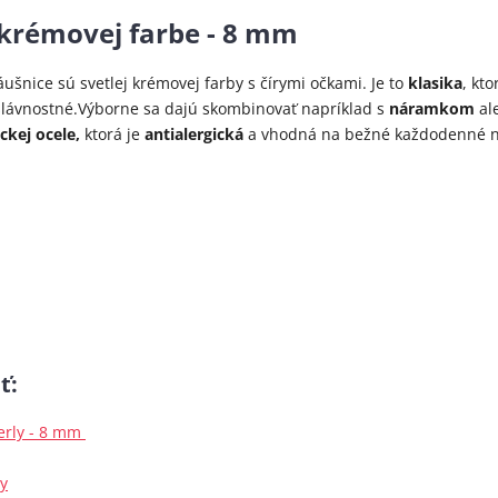
 krémovej farbe - 8 mm
áušnice sú svetlej krémovej farby s čírymi očkami. Je to
klasika
, kto
 slávnostné.Výborne sa dajú skombinovať napríklad s
náramkom
al
ickej ocele,
ktorá je
antialergická
a vhodná na bežné každodenné n
ť
:
perly - 8 mm
ly