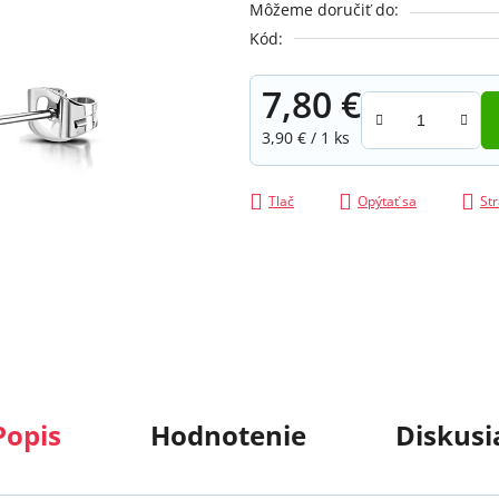
Môžeme doručiť do:
z
Kód:
5
hviezdičiek.
7,80 €
Jednotková cena:
3,90 € / 1 ks
Tlač
Opýtať sa
Str
Popis
Hodnotenie
Diskusi