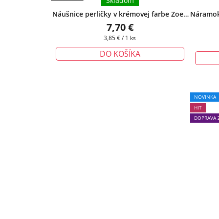
Skladom
Náušnice perličky v krémovej farbe Zoey
Náramok 
II. - 7 mm
7,70 €
Jednotková
3,85 € / 1 ks
cena:
DO KOŠÍKA
NOVINKA
HIT
DOPRAVA 