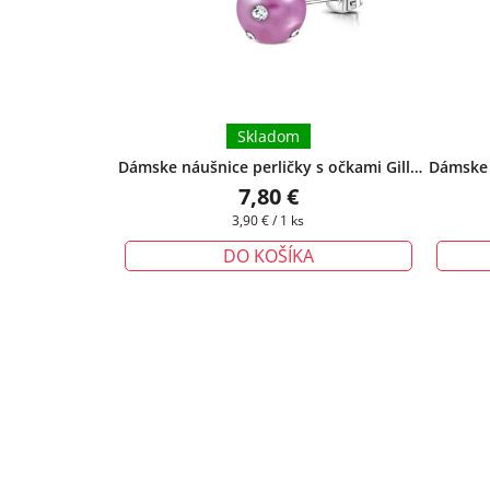
Skladom
Dámske náušnice perličky s očkami Gilly
Dámske 
- fialové 8 mm
+ darčeková krabička
- sve
7,80 €
zadarmo
Jednotková
3,90 € / 1 ks
cena:
DO KOŠÍKA