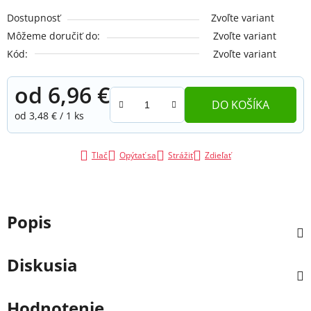
Dostupnosť
Zvoľte variant
Môžeme doručiť do:
Zvoľte variant
Kód:
Zvoľte variant
od
6,96 €
DO KOŠÍKA
Jednotková cena:
od 3,48 € / 1 ks
Tlač
Opýtať sa
Strážiť
Zdieľať
Popis
Diskusia
Hodnotenie