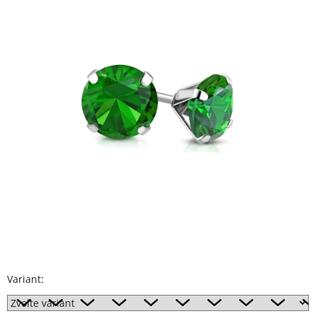
5
hviezdičiek.
Variant: