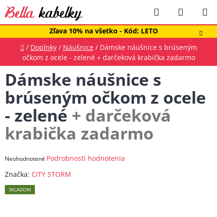
Prejsť
Hľadať
NÁKUP
na
obsah
KOŠÍK
Zľava 10% na všetko - Kód: LETO
Domov
/
Doplnky
/
Náušnice
/
Dámske náušnice s brúseným
očkom z ocele - zelené
+ darčeková krabička zadarmo
Dámske náušnice s
brúseným očkom z ocele
- zelené
+ darčeková
krabička zadarmo
Priemerné
Podrobnosti hodnotenia
Neohodnotené
hodnotenie
Značka:
CITY STORM
produktu
SKLADOM
je
0,0
z