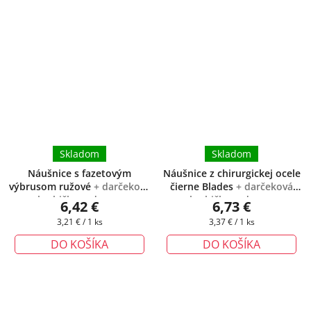
Skladom
Skladom
Náušnice s fazetovým
Náušnice z chirurgickej ocele
výbrusom ružové
+ darčeková
čierne Blades
+ darčeková
krabička zadarmo
krabička zadarmo
6,42 €
6,73 €
Jednotková
Jednotková
3,21 € / 1 ks
3,37 € / 1 ks
cena:
cena:
DO KOŠÍKA
DO KOŠÍKA