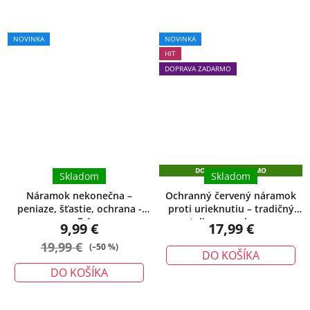
Priemerné
NOVINKA
NOVINKA
hodnotenie
HIT
produktu
DOPRAVA ZADARMO
je
5,0
z
5
hviezdičiek.
DOPRAVA ZADARMO
Skladom
Skladom
Náramok nekonečna –
Ochranný červený náramok
peniaze, šťastie, ochrana -
proti urieknutiu – tradičný
veľký
talizman ochrany
9,99 €
17,99 €
19,99 €
(–50 %)
DO KOŠÍKA
DO KOŠÍKA