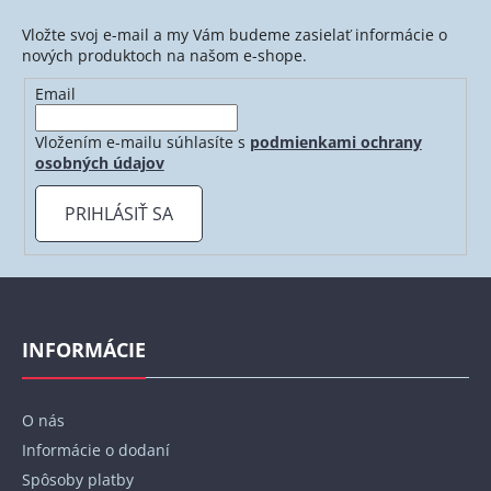
Vložte svoj e-mail a my Vám budeme zasielať informácie o
nových produktoch na našom e-shope.
Email
Vložením e-mailu súhlasíte s
podmienkami ochrany
osobných údajov
PRIHLÁSIŤ SA
Z
á
p
INFORMÁCIE
ä
t
O nás
i
Informácie o dodaní
e
Spôsoby platby