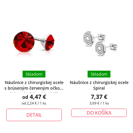
Skladom
Skladom
Náušnice z chirurgickej ocele
Náušnice z chirurgickej ocele
s brúseným červeným očkom
Spiral
- Aria
+ darčeková krabička
4,47 €
7,37 €
od
zadarmo
Jednotková
Jednotková
od 2,24 € / 1 ks
3,69 € / 1 ks
cena:
cena:
DO KOŠÍKA
DETAIL