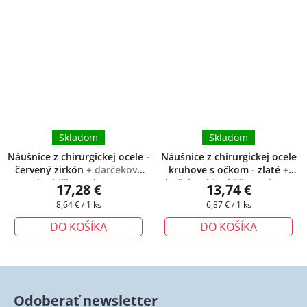
Skladom
Skladom
Náušnice z chirurgickej ocele -
Náušnice z chirurgickej ocele
červený zirkón
+ darčeková
kruhove s očkom - zlaté
+
krabička zadarmo
darčeková krabička zadarmo
17,28 €
13,74 €
Jednotková
Jednotková
8,64 € / 1 ks
6,87 € / 1 ks
cena:
cena:
DO KOŠÍKA
DO KOŠÍKA
Odoberať newsletter