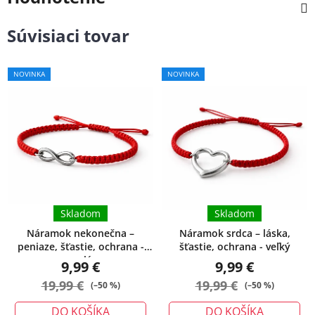
Súvisiaci tovar
Priemerné
NOVINKA
NOVINKA
hodnotenie
produktu
je
5,0
z
5
hviezdičiek.
Skladom
Skladom
Náramok nekonečna –
Náramok srdca – láska,
peniaze, šťastie, ochrana -
šťastie, ochrana - veľký
malý
9,99 €
9,99 €
19,99 €
19,99 €
(–50 %)
(–50 %)
DO KOŠÍKA
DO KOŠÍKA