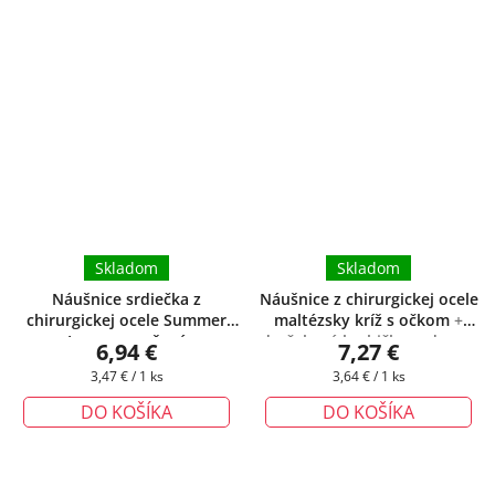
Skladom
Skladom
Náušnice srdiečka z
Náušnice z chirurgickej ocele
chirurgickej ocele Summer
maltézsky kríž s očkom
+
Love - oranžové
darčeková krabička zadarmo
6,94 €
7,27 €
Jednotková
Jednotková
3,47 € / 1 ks
3,64 € / 1 ks
cena:
cena:
DO KOŠÍKA
DO KOŠÍKA