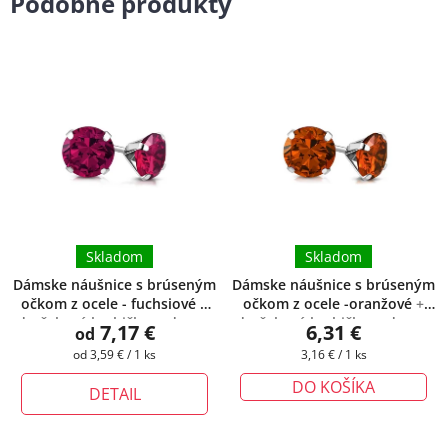
Podobné produkty
Skladom
Skladom
Dámske náušnice s brúseným
Dámske náušnice s brúseným
očkom z ocele - fuchsiové
+
očkom z ocele -oranžové
+
darčeková krabička zadarmo
darčeková krabička zadarmo
7,17 €
6,31 €
od
Jednotková
Jednotková
od 3,59 € / 1 ks
3,16 € / 1 ks
cena:
cena:
DO KOŠÍKA
DETAIL