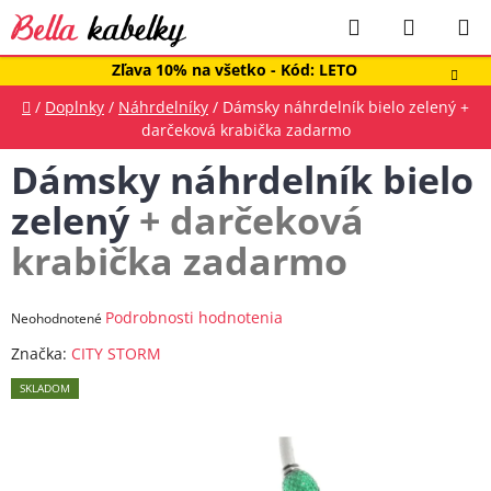
Prejsť
Hľadať
NÁKUP
na
obsah
KOŠÍK
Zľava 10% na všetko - Kód: LETO
Domov
/
Doplnky
/
Náhrdelníky
/
Dámsky náhrdelník bielo zelený
+
darčeková krabička zadarmo
Dámsky náhrdelník bielo
zelený
+ darčeková
krabička zadarmo
Priemerné
Podrobnosti hodnotenia
Neohodnotené
hodnotenie
Značka:
CITY STORM
produktu
SKLADOM
je
0,0
z
5