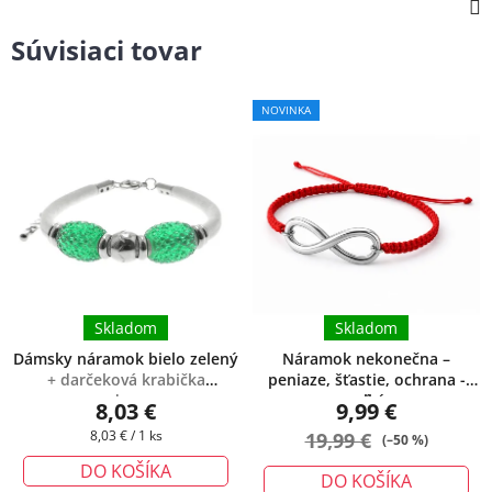
Súvisiaci tovar
NOVINKA
Skladom
Skladom
Dámsky náramok bielo zelený
Náramok nekonečna –
+ darčeková krabička
peniaze, šťastie, ochrana -
zadarmo
veľký
8,03 €
9,99 €
Jednotková
8,03 € / 1 ks
19,99 €
(–50 %)
cena:
DO KOŠÍKA
DO KOŠÍKA