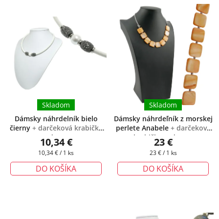
Skladom
Skladom
Dámsky náhrdelník bielo
Dámsky náhrdeľník z morskej
čierny
+ darčeková krabička
perlete Anabele
+ darčeková
zadarmo
krabička zadarmo
10,34 €
23 €
Jednotková
Jednotková
10,34 € / 1 ks
23 € / 1 ks
cena:
cena:
DO KOŠÍKA
DO KOŠÍKA