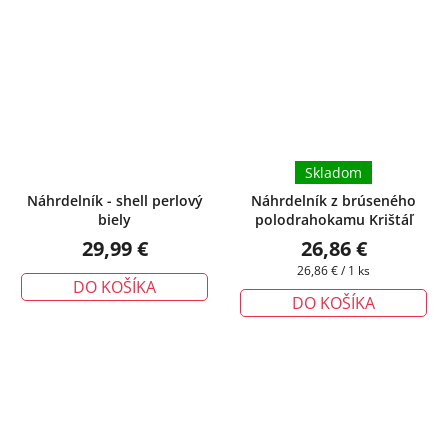
Skladom
Náhrdelník - shell perlový
Náhrdelník z brúseného
biely
polodrahokamu Krištáľ
29,99 €
26,86 €
Jednotková
26,86 € / 1 ks
DO KOŠÍKA
cena:
DO KOŠÍKA