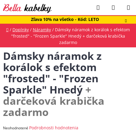
Prejsť
Hľadať
NÁKUP
na
obsah
KOŠÍK
Zľava 10% na všetko - Kód: LETO
Domov
/
Doplnky
/
Náramky
/
Dámsky náramok z korálok s efektom
"frosted" - "Frozen Sparkle" Hnedý
+ darčeková krabička
zadarmo
Dámsky náramok z
korálok s efektom
"frosted" - "Frozen
Sparkle" Hnedý
+
darčeková krabička
zadarmo
Priemerné
Podrobnosti hodnotenia
Neohodnotené
hodnotenie