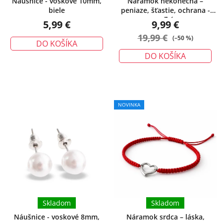
Náušnice - voskové 10mm,
Náramok nekonečna –
biele
peniaze, šťastie, ochrana -
veľký
5,99 €
9,99 €
19,99 €
(–50 %)
DO KOŠÍKA
DO KOŠÍKA
NOVINKA
Skladom
Skladom
Náušnice - voskové 8mm,
Náramok srdca – láska,