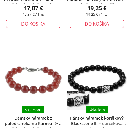
darčeková krabička zadarmo
+ darčeková krabička
17,87 €
19,25 €
zadarmo
Jednotková
Jednotková
17,87 € / 1 ks
19,25 € / 1 ks
cena:
cena:
DO KOŠÍKA
DO KOŠÍKA
Skladom
Skladom
Dámsky náramok z
Pánsky náramok korálkový
polodrahokamu Karneol ®
+
Blackstone II.
+ darčeková
darčeková krabička zadarmo
krabička zadarmo