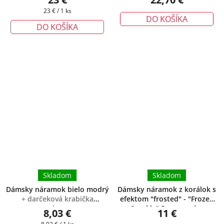
zadarmo
darčeková krabička zadarmo
Jednotková
23 € / 1 ks
DO KOŠÍKA
cena:
DO KOŠÍKA
Skladom
Skladom
Dámsky náramok bielo modrý
Dámsky náramok z korálok s
+ darčeková krabička
efektom "frosted" - "Frozen
zadarmo
Sparkle" Purpurový
+
8,03 €
11 €
darčeková krabička zadarmo
Jednotková