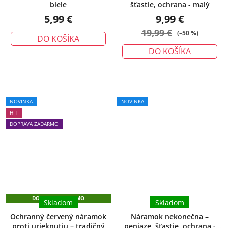
biele
šťastie, ochrana - malý
5,99 €
9,99 €
19,99 €
(–50 %)
DO KOŠÍKA
DO KOŠÍKA
Priemerné
Priemerné
NOVINKA
NOVINKA
hodnotenie
hodnotenie
HIT
produktu
produktu
DOPRAVA ZADARMO
je
je
5,0
5,0
z
z
5
5
hviezdičiek.
hviezdičiek.
DOPRAVA ZADARMO
Skladom
Skladom
Ochranný červený náramok
Náramok nekonečna –
proti urieknutiu – tradičný
peniaze, šťastie, ochrana -