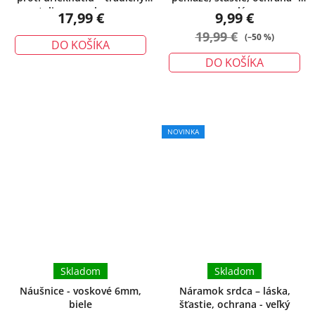
talizman ochrany
malý
17,99 €
9,99 €
19,99 €
(–50 %)
DO KOŠÍKA
DO KOŠÍKA
NOVINKA
Skladom
Skladom
Náušnice - voskové 6mm,
Náramok srdca – láska,
biele
šťastie, ochrana - veľký