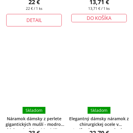
22 €
13,71 €
Jednotková
Jednotková
22 € / 1 ks
13,71 € / 1 ks
cena:
cena:
DO KOŠÍKA
DETAIL
Skladom
Skladom
Náramok dámsky z perlete
Elegantný dámsky náramok z
gigantických mušlí - modro-
chirurgickej ocele v
biely
+ darčeková krabička
trojfarebnom prevedení
+
23 €
22,70 €