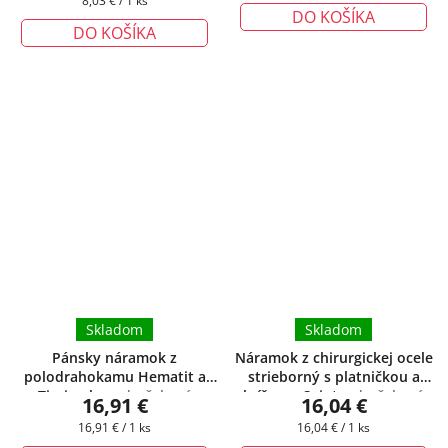
8,03 € / 1 ks
DO KOŠÍKA
cena:
DO KOŠÍKA
Skladom
Skladom
Pánsky náramok z
Náramok z chirurgickej ocele
polodrahokamu Hematit a
strieborný s platničkou a
Tigrie oko
+ darčeková
krížom - Saint
+ darčeková
16,91 €
16,04 €
krabička zadarmo
krabička zadarmo
Jednotková
Jednotková
16,91 € / 1 ks
16,04 € / 1 ks
cena:
cena: