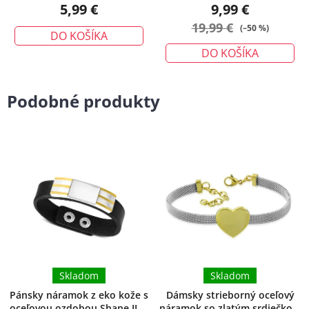
5,99 €
9,99 €
19,99 €
(–50 %)
DO KOŠÍKA
DO KOŠÍKA
Podobné produkty
Skladom
Skladom
Pánsky náramok z eko kože s
Dámsky strieborný oceľový
oceľovou ozdobou Shane II.
+
náramok so zlatým srdiečkom