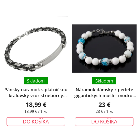
Skladom
Skladom
Pánsky náramok s platničkou
Náramok dámsky z perlete
kráľovský vzor strieborný
gigantických mušlí - modro-
čierny - Forest I. -22 cm
+
biely
+ darčeková krabička
18,99 €
23 €
darčeková krabička zadarmo
zadarmo
Jednotková
Jednotková
18,99 € / 1 ks
23 € / 1 ks
cena:
cena:
DO KOŠÍKA
DO KOŠÍKA