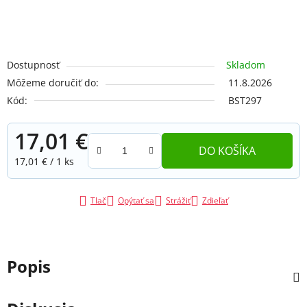
Dostupnosť
Skladom
Môžeme doručiť do:
11.8.2026
Kód:
BST297
17,01 €
DO KOŠÍKA
Jednotková cena:
17,01 € / 1 ks
Tlač
Opýtať sa
Strážiť
Zdieľať
Popis