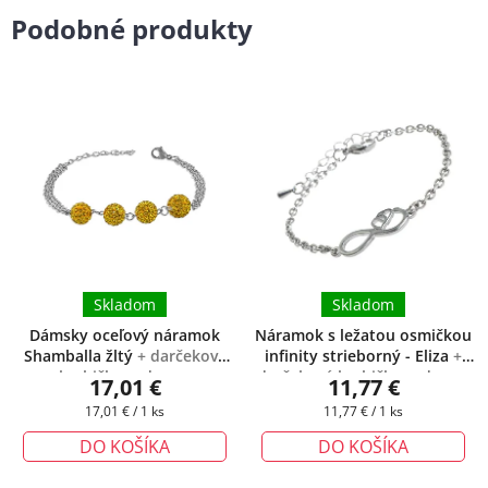
Podobné produkty
Skladom
Skladom
Dámsky oceľový náramok
Náramok s ležatou osmičkou
Shamballa žltý
+ darčeková
infinity strieborný - Eliza
+
krabička zadarmo
darčeková krabička zadarmo
17,01 €
11,77 €
Jednotková
Jednotková
17,01 € / 1 ks
11,77 € / 1 ks
cena:
cena:
DO KOŠÍKA
DO KOŠÍKA