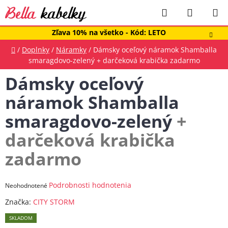
Prejsť
Hľadať
NÁKUP
na
obsah
KOŠÍK
Zľava 10% na všetko - Kód: LETO
Domov
/
Doplnky
/
Náramky
/
Dámsky oceľový náramok Shamballa
smaragdovo-zelený
+ darčeková krabička zadarmo
Dámsky oceľový
náramok Shamballa
smaragdovo-zelený
+
darčeková krabička
zadarmo
Priemerné
Podrobnosti hodnotenia
Neohodnotené
hodnotenie
Značka:
CITY STORM
produktu
SKLADOM
je