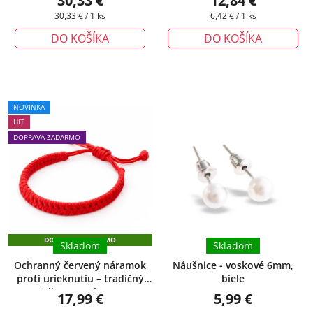
30,33 €
12,84 €
Jednotková
Jednotková
30,33 € / 1 ks
6,42 € / 1 ks
cena:
cena:
DO KOŠÍKA
DO KOŠÍKA
Priemerné
NOVINKA
hodnotenie
HIT
produktu
DOPRAVA ZADARMO
je
5,0
z
5
hviezdičiek.
DOPRAVA ZADARMO
Skladom
Skladom
Ochranný červený náramok
Náušnice - voskové 6mm,
proti urieknutiu – tradičný
biele
talizman ochrany
17,99 €
5,99 €