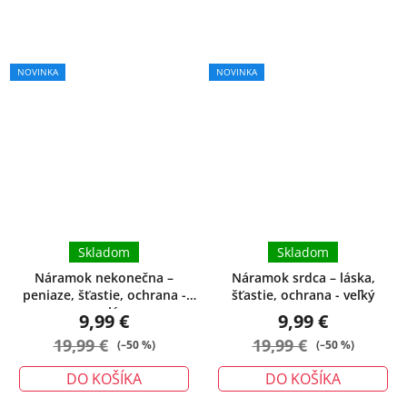
Priemerné
NOVINKA
NOVINKA
hodnotenie
produktu
je
5,0
z
5
hviezdičiek.
Skladom
Skladom
Náramok nekonečna –
Náramok srdca – láska,
peniaze, šťastie, ochrana -
šťastie, ochrana - veľký
malý
9,99 €
9,99 €
19,99 €
19,99 €
(–50 %)
(–50 %)
DO KOŠÍKA
DO KOŠÍKA