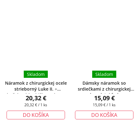
Skladom
Skladom
Náramok z chirurgickej ocele
Dámsky náramok so
strieborný Luke II.
+
srdiečkami z chirurgickej
darčeková krabička zadarmo
ocele v zlatej farbe
+
20,32 €
15,09 €
darčeková krabička zadarmo
Jednotková
Jednotková
20,32 € / 1 ks
15,09 € / 1 ks
cena:
cena:
DO KOŠÍKA
DO KOŠÍKA