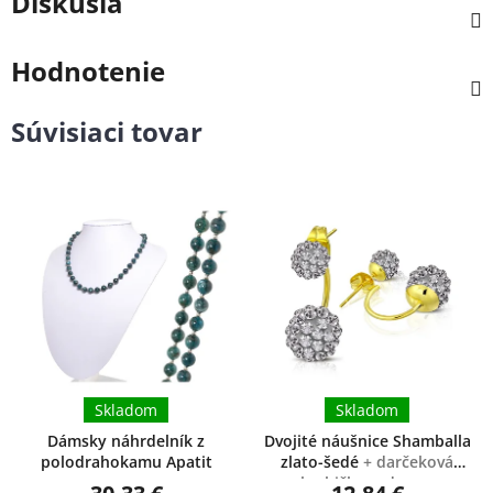
Diskusia
Hodnotenie
Súvisiaci tovar
Skladom
Skladom
Dámsky náhrdelník z
Dvojité náušnice Shamballa
polodrahokamu Apatit
zlato-šedé
+ darčeková
krabička zadarmo