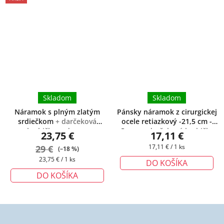
Skladom
Skladom
Náramok s plným zlatým
Pánsky náramok z cirurgickej
srdiečkom
+ darčeková
ocele retiazkový -21,5 cm -
krabička zadarmo
Casey
+ darčeková krabička
23,75 €
17,11 €
zadarmo
Jednotková
29 €
17,11 € / 1 ks
(–18 %)
cena:
Jednotková
23,75 € / 1 ks
DO KOŠÍKA
cena:
DO KOŠÍKA