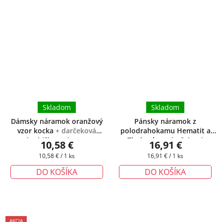
Skladom
Skladom
Dámsky náramok oranžový
Pánsky náramok z
vzor kocka
+ darčeková
polodrahokamu Hematit a
krabička zadarmo
Tigrie oko
+ darčeková
10,58 €
16,91 €
krabička zadarmo
Jednotková
Jednotková
10,58 € / 1 ks
16,91 € / 1 ks
cena:
cena:
DO KOŠÍKA
DO KOŠÍKA
AKCIA