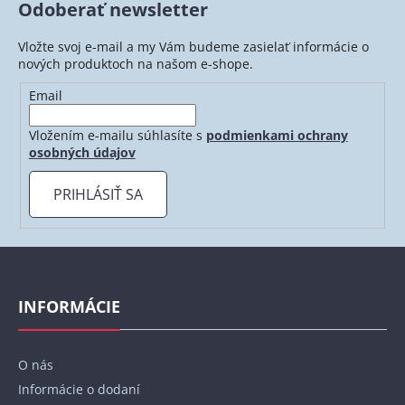
Odoberať newsletter
Vložte svoj e-mail a my Vám budeme zasielať informácie o
nových produktoch na našom e-shope.
Email
Vložením e-mailu súhlasíte s
podmienkami ochrany
osobných údajov
PRIHLÁSIŤ SA
Z
á
p
INFORMÁCIE
ä
t
O nás
i
Informácie o dodaní
e