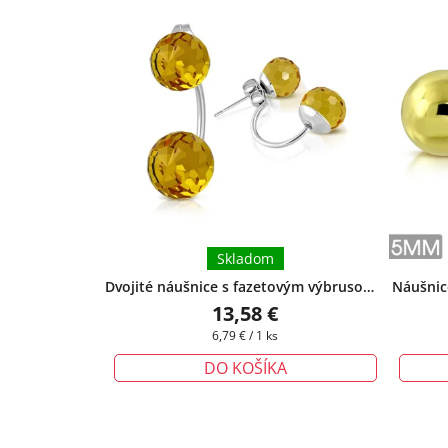
Skladom
Dvojité náušnice s fazetovým výbrusom -
Náušnic
žlté
+ darčeková krabička zadarmo
13,58 €
Jednotková
6,79 € / 1 ks
cena:
DO KOŠÍKA