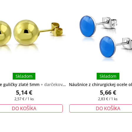
Skladom
Skladom
e guličky zlaté 5mm
+ darčeková
Náušnice z chirurgickej ocele o
krabička zadarmo
modré
+ darčeková krabička 
5,14 €
5,66 €
Jednotková
Jednotková
2,57 € / 1 ks
2,83 € / 1 ks
cena:
cena:
DO KOŠÍKA
DO KOŠÍKA