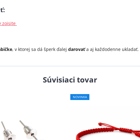
ť
:
 zoisite
abičke
, v ktorej sa dá šperk ďalej
darovať
a aj každodenne ukladať.
Súvisiaci tovar
Priemerné
NOVINKA
hodnotenie
produktu
je
5,0
z
5