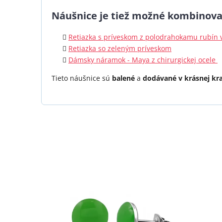
Náušnice je tiež možné kombinova
Retiazka s príveskom z polodrahokamu rubín v
Retiazka so zeleným príveskom
Dámsky náramok - Maya z chirurgickej ocele
Tieto náušnice sú
balené
a
dodávané v krásnej kr