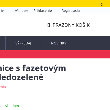
Prihlásenie
Registrácia
cie
Všeobecné obchodné podmienky
Zásady ochrany o
PRÁZDNY KOŠÍK
NÁKUPNÝ
KOŠÍK
VÝPREDAJ
NOVINKY
nice s fazetovým
ledozelené
enia
Skladom