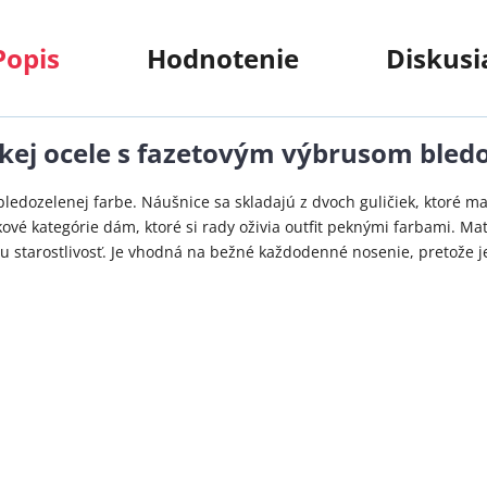
Popis
Hodnotenie
Diskusi
kej ocele s fazetovým výbrusom bledo
 bledozelenej farbe. Náušnice sa skladajú z dvoch guličiek, ktoré m
ové kategórie dám, ktoré si rady oživia outfit peknými farbami. Ma
u starostlivosť. Je vhodná na bežné každodenné nosenie, pretože 