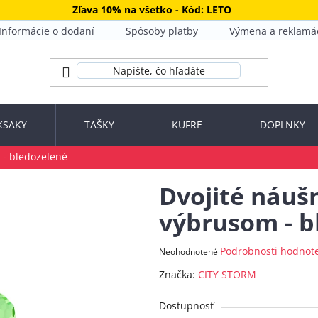
Zľava 10% na všetko - Kód: LETO
Informácie o dodaní
Spôsoby platby
Výmena a reklamá
KSAKY
TAŠKY
KUFRE
DOPLNKY
 - bledozelené
Dvojité náuš
výbrusom - b
Priemerné
Podrobnosti hodnot
Neohodnotené
hodnotenie
Značka:
CITY STORM
produktu
je
Dostupnosť
0,0