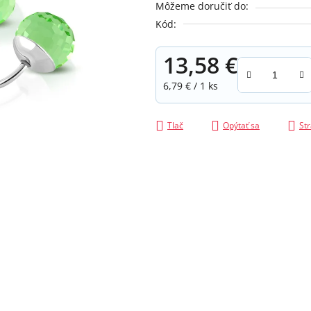
Môžeme doručiť do:
z
Kód:
5
hviezdičiek.
13,58 €
Jednotková cena:
6,79 € / 1 ks
Tlač
Opýtať sa
Str