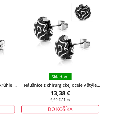
Skladom
krúhle -
Náušnice z chirurgickej ocele v štýle
zadarmo
vintage
+ darčeková krabička zadarmo
13,38 €
Jednotková
6,69 € / 1 ks
cena:
DO KOŠÍKA