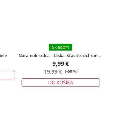
Skladom
iele
Náramok srdca – láska, šťastie, ochrana -
malý
9,99 €
19,99 €
(–50 %)
DO KOŠÍKA