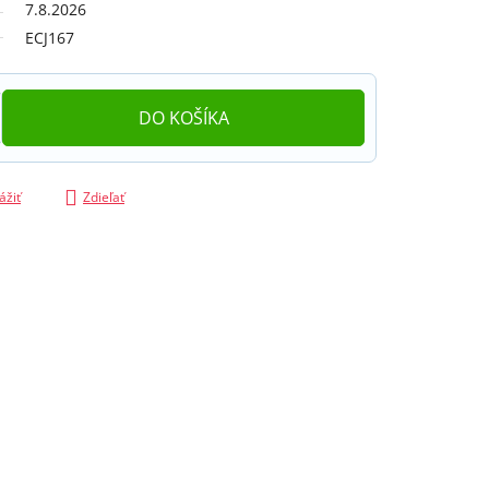
7.8.2026
ECJ167
DO KOŠÍKA
ážiť
Zdieľať