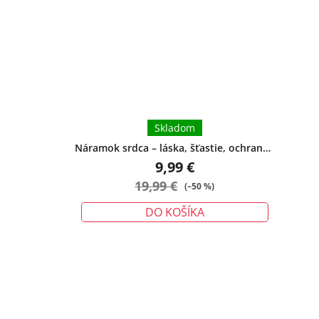
Skladom
Náramok srdca – láska, šťastie, ochrana -
veľký
9,99 €
19,99 €
(–50 %)
DO KOŠÍKA