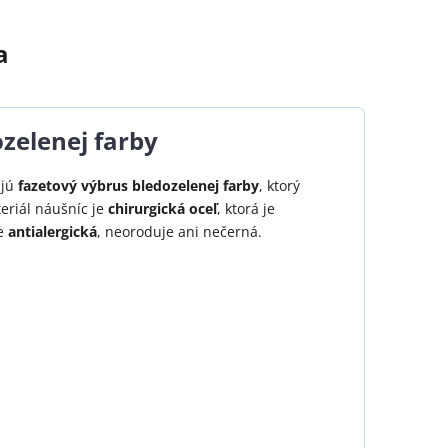
a
zelenej farby
ajú
fazetový výbrus bledozelenej farby
, ktorý
teriál náušníc je
chirurgická oceľ
, ktorá je
je
antialergická
, neoroduje ani nečerná.