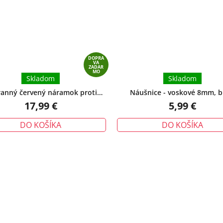
5
hviezdičiek.
DOPRA
VA
ZADAR
MO
Skladom
Skladom
anný červený náramok proti
Náušnice - voskové 8mm, b
tiu – tradičný talizman ochrany
17,99 €
5,99 €
DO KOŠÍKA
DO KOŠÍKA