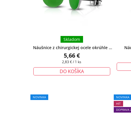
Skladom
Náušnice z chirurgickej ocele okrúhle -
Náu
zelené
+ darčeková krabička zadarmo
5,66 €
Jednotková
2,83 € / 1 ks
cena:
DO KOŠÍKA
NOVINKA
NOVINKA
HIT
DOPRAVA 