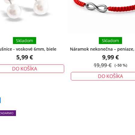
hviezdičiek.
Skladom
Skladom
šnice - voskové 6mm, biele
Náramok nekonečna – peniaze, 
ochrana - malý
5,99 €
9,99 €
19,99 €
(–50 %)
DO KOŠÍKA
DO KOŠÍKA
Priemerné
hodnotenie
produktu
ZADARMO
je
5,0
z