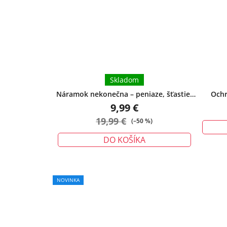
Skladom
Náramok nekonečna – peniaze, šťastie,
Ochr
ochrana - veľký
urieknu
9,99 €
19,99 €
(–50 %)
DO KOŠÍKA
NOVINKA