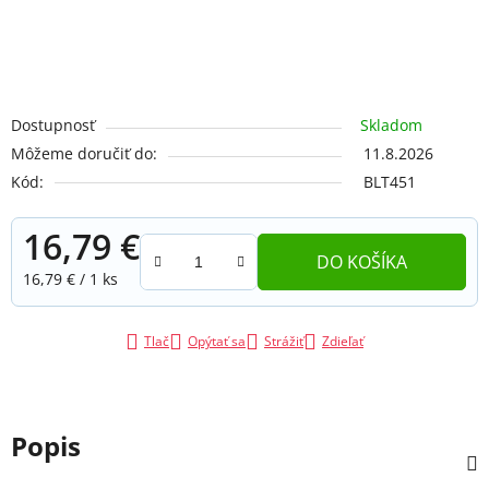
Dostupnosť
Skladom
Môžeme doručiť do:
11.8.2026
Kód:
BLT451
16,79 €
DO KOŠÍKA
Jednotková cena:
16,79 € / 1 ks
Tlač
Opýtať sa
Strážiť
Zdieľať
Popis