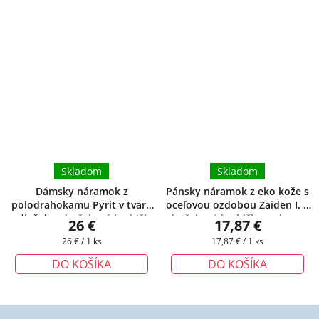
Skladom
Skladom
Dámsky náramok z
Pánsky náramok z eko kože s
polodrahokamu Pyrit v tvare
oceľovou ozdobou Zaiden I.
+
srdiečok
+ darčeková krabička
darčeková krabička zadarmo
26 €
17,87 €
zadarmo
Jednotková
Jednotková
26 € / 1 ks
17,87 € / 1 ks
cena:
cena:
DO KOŠÍKA
DO KOŠÍKA