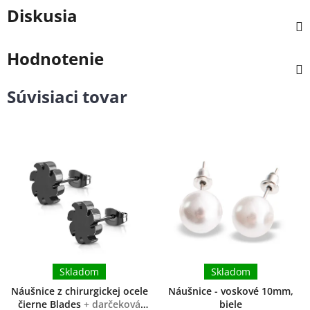
Diskusia
Hodnotenie
Súvisiaci tovar
Skladom
Skladom
Náušnice z chirurgickej ocele
Náušnice - voskové 10mm,
čierne Blades
+ darčeková
biele