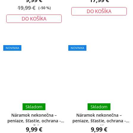
19,99 €
(–50 %)
DO KOŠÍKA
DO KOŠÍKA
Priemerné
NOVINKA
NOVINKA
hodnotenie
produktu
je
5,0
z
5
hviezdičiek.
Skladom
Skladom
Náramok nekonečna –
Náramok nekonečna –
peniaze, šťastie, ochrana -
peniaze, šťastie, ochrana -
veľký
malý
9,99 €
9,99 €