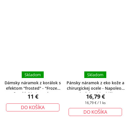
Skladom
Skladom
Dámsky náramok z korálok s
Pánsky náramok z eko kože a
efektom "frosted" - "Frozen
chirurgickej ocele - Napoleon
Sparkle" Lotosový
+
+ darčeková krabička
11 €
16,79 €
darčeková krabička zadarmo
zadarmo
Jednotková
16,79 € / 1 ks
DO KOŠÍKA
cena:
DO KOŠÍKA