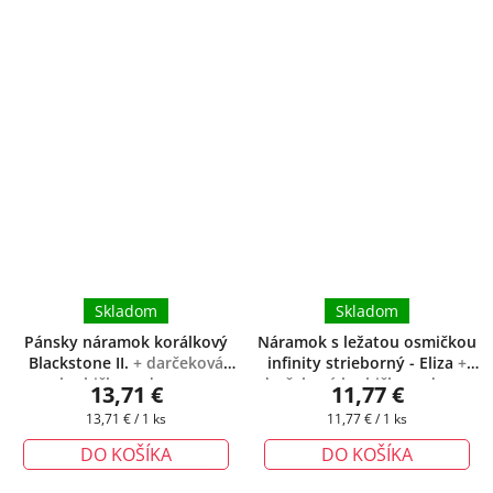
Skladom
Skladom
Pánsky náramok korálkový
Náramok s ležatou osmičkou
Blackstone II.
+ darčeková
infinity strieborný - Eliza
+
krabička zadarmo
darčeková krabička zadarmo
13,71 €
11,77 €
Jednotková
Jednotková
13,71 € / 1 ks
11,77 € / 1 ks
cena:
cena:
DO KOŠÍKA
DO KOŠÍKA