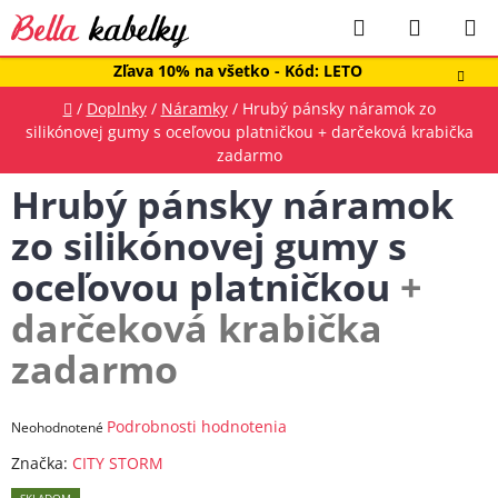
Prejsť
Hľadať
NÁKUP
na
obsah
KOŠÍK
Zľava 10% na všetko - Kód: LETO
Domov
/
Doplnky
/
Náramky
/
Hrubý pánsky náramok zo
silikónovej gumy s oceľovou platničkou
+ darčeková krabička
zadarmo
Hrubý pánsky náramok
zo silikónovej gumy s
oceľovou platničkou
+
darčeková krabička
zadarmo
Priemerné
Podrobnosti hodnotenia
Neohodnotené
hodnotenie
Značka:
CITY STORM
produktu