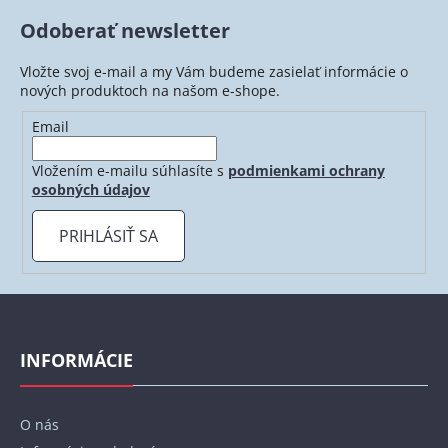
Odoberať newsletter
Vložte svoj e-mail a my Vám budeme zasielať informácie o
nových produktoch na našom e-shope.
Email
Vložením e-mailu súhlasíte s
podmienkami ochrany
osobných údajov
PRIHLÁSIŤ SA
Z
á
p
INFORMÁCIE
ä
t
O nás
i