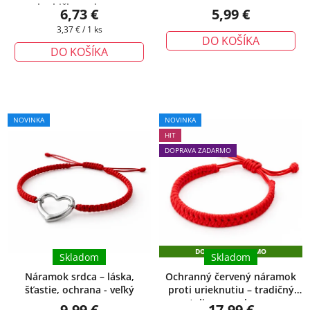
krabička zadarmo
6,73 €
5,99 €
Jednotková
3,37 € / 1 ks
DO KOŠÍKA
cena:
DO KOŠÍKA
Priemerné
NOVINKA
NOVINKA
hodnotenie
HIT
produktu
DOPRAVA ZADARMO
je
5,0
z
5
hviezdičiek.
DOPRAVA ZADARMO
Skladom
Skladom
Náramok srdca – láska,
Ochranný červený náramok
šťastie, ochrana - veľký
proti urieknutiu – tradičný
talizman ochrany
9,99 €
17,99 €