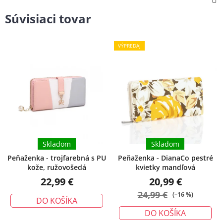
Súvisiaci tovar
VÝPREDAJ
Skladom
Skladom
Peňaženka - trojfarebná s PU
Peňaženka - DianaCo pestré
kože, ružovošedá
kvietky mandľová
22,99 €
20,99 €
24,99 €
(–16 %)
DO KOŠÍKA
DO KOŠÍKA