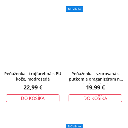
NOVINKA
Peňaženka - trojfarebná s PU
Peňaženka - vzorovaná s
kože, modrošedá
putkom a oraganizérom na
karty, ružová
22,99 €
19,99 €
DO KOŠÍKA
DO KOŠÍKA
NOVINKA