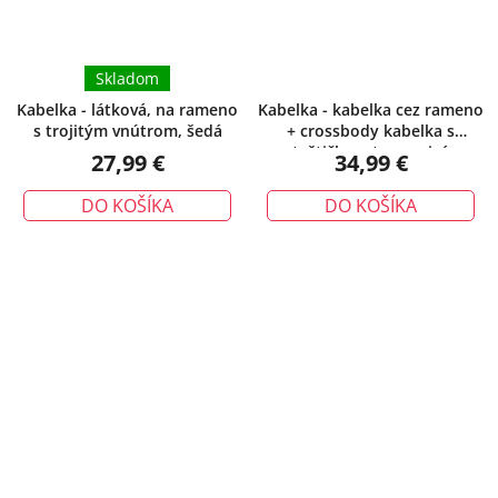
Skladom
Kabelka - látková, na rameno
Kabelka - kabelka cez rameno
s trojitým vnútrom, šedá
+ crossbody kabelka s
taštičkou, tmavosivá
27,99 €
34,99 €
DO KOŠÍKA
DO KOŠÍKA