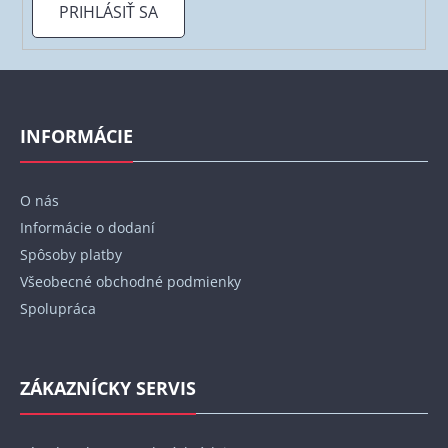
PRIHLÁSIŤ SA
Z
á
p
INFORMÁCIE
ä
t
O nás
i
Informácie o dodaní
e
Spôsoby platby
Všeobecné obchodné podmienky
Spolupráca
ZÁKAZNÍCKY SERVIS