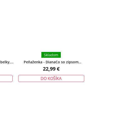
Skladom
belky,
Peňaženka - DianaCo so zipsom
elegantná žltá
22,99 €
DO KOŠÍKA