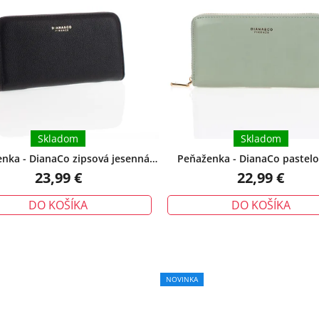
Skladom
Skladom
nka - DianaCo zipsová jesenná
Peňaženka - DianaCo pastelo
edícia čierna
zipsom zelená
23,99 €
22,99 €
DO KOŠÍKA
DO KOŠÍKA
NOVINKA