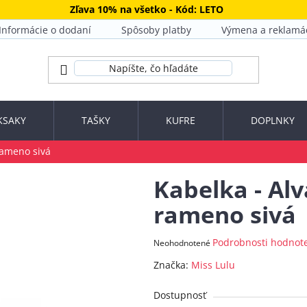
Zľava 10% na všetko - Kód: LETO
Informácie o dodaní
Spôsoby platby
Výmena a reklamá
KSAKY
TAŠKY
KUFRE
DOPLNKY
rameno sivá
Kabelka - Alv
rameno sivá
Priemerné
Podrobnosti hodnot
Neohodnotené
hodnotenie
Značka:
Miss Lulu
produktu
je
Dostupnosť
0,0