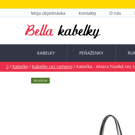
Prejsť
na
Moja objednávka
Kontakty
O nás
obsah
KABELKY
PEŇAŽENKY
RU
Domov
/
Kabelky
/
Kabelky cez rameno
/
Kabelka - Alvara hladká cez 
SKLADOM