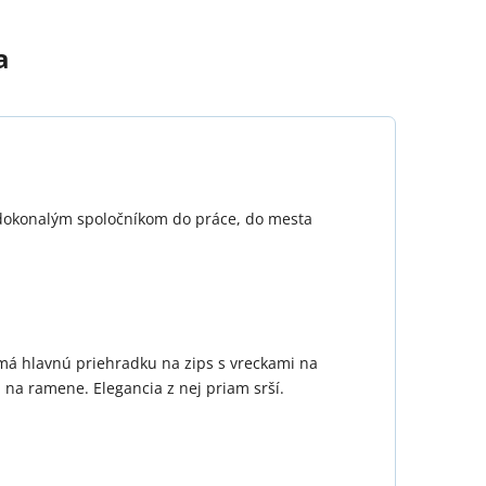
a
e dokonalým spoločníkom do práce, do mesta
 má hlavnú priehradku na zips s vreckami na
na ramene. Elegancia z nej priam srší.