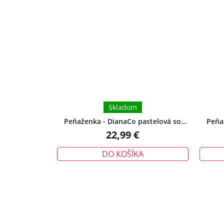
Skladom
Peňaženka - DianaCo pastelová so
Peňa
zipsom ružová
22,99 €
DO KOŠÍKA