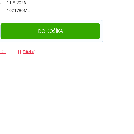
11.8.2026
1021780ML
DO KOŠÍKA
ážiť
Zdieľať