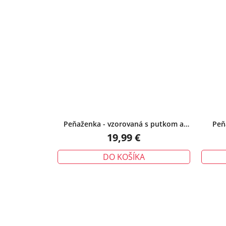
Peňaženka - vzorovaná s putkom a
Peň
oraganizérom na karty, čierna
19,99 €
DO KOŠÍKA