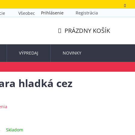
Prihlásenie
Registrácia
cie
Všeobecné obchodné podmienky
Zásady ochrany o
PRÁZDNY KOŠÍK
NÁKUPNÝ
KOŠÍK
VÝPREDAJ
NOVINKY
ara hladká cez
enia
Skladom