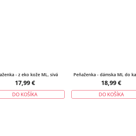
aženka - z eko kože ML, sivá
Peňaženka - dámska ML do ka
béžová
17,99 €
18,99 €
DO KOŠÍKA
DO KOŠÍKA