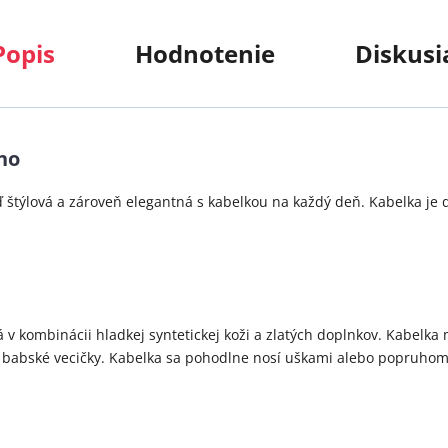
Popis
Hodnotenie
Diskusi
no
ď štýlová a zároveň elegantná s kabelkou na každý deň. Kabelka j
v kombinácii hladkej syntetickej koži a zlatých doplnkov. Kabelka
é babské vecičky. Kabelka sa pohodlne nosí uškami alebo popruhom 