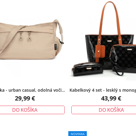
ka - urban casual, odolná voči
Kabelkový 4 set - lesklý s mon
vode, khaki
čierny
29,99 €
43,99 €
DO KOŠÍKA
DO KOŠÍKA
NOVINKA