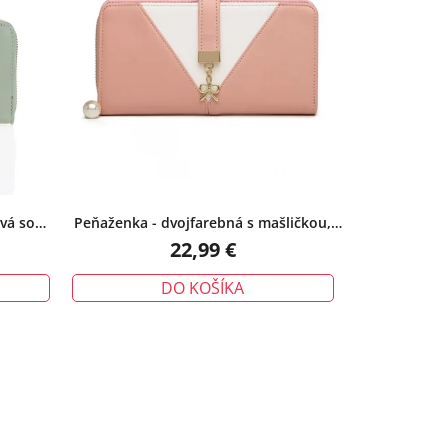
vá so
Peňaženka - dvojfarebná s mašličkou,
ružová
22,99 €
DO KOŠÍKA