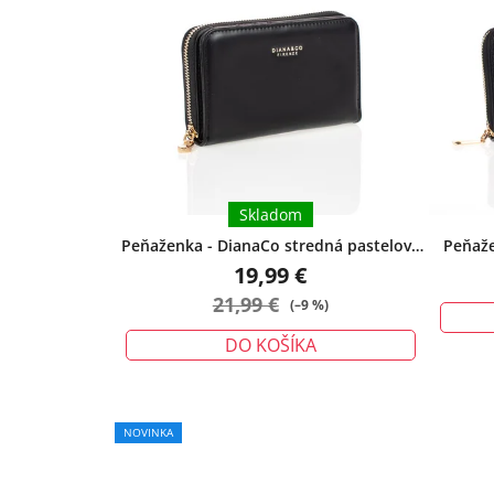
Skladom
Peňaženka - DianaCo stredná pastelová
Peňaže
letná čierna
19,99 €
21,99 €
(–9 %)
DO KOŠÍKA
NOVINKA