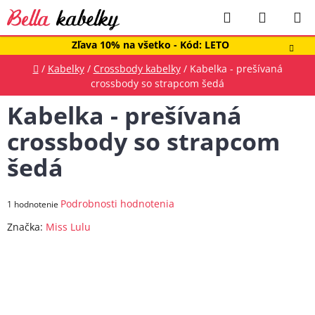
Prejsť
Hľadať
NÁKUP
na
obsah
KOŠÍK
Zľava 10% na všetko - Kód: LETO
Domov
/
Kabelky
/
Crossbody kabelky
/
Kabelka - prešívaná
crossbody so strapcom šedá
Kabelka - prešívaná
crossbody so strapcom
šedá
Priemerné
Podrobnosti hodnotenia
1 hodnotenie
hodnotenie
Značka:
Miss Lulu
produktu
je
5,0
z
5