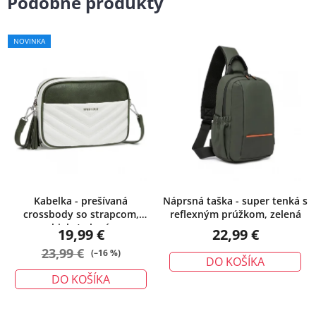
Podobné produkty
NOVINKA
Kabelka - prešívaná
Náprsná taška - super tenká s
crossbody so strapcom,
reflexným prúžkom, zelená
bielo/zelená
19,99 €
22,99 €
23,99 €
(–16 %)
DO KOŠÍKA
DO KOŠÍKA