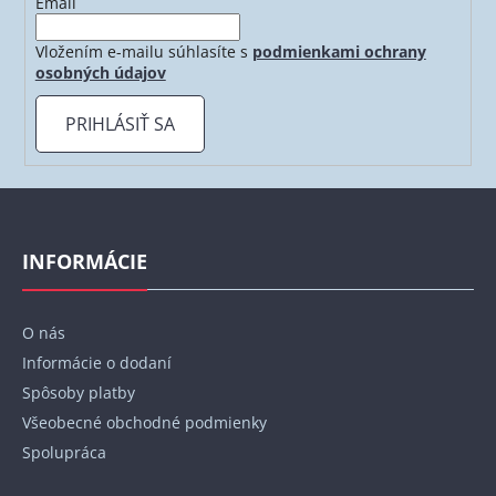
Email
Vložením e-mailu súhlasíte s
podmienkami ochrany
osobných údajov
PRIHLÁSIŤ SA
Z
á
p
INFORMÁCIE
ä
t
O nás
i
Informácie o dodaní
e
Spôsoby platby
Všeobecné obchodné podmienky
Spolupráca