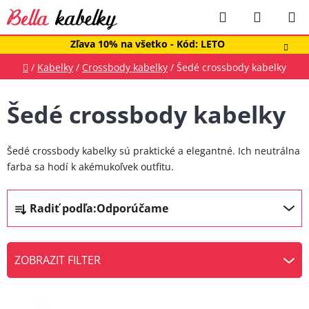
Prejsť
Hľadať
NÁKUP
na
obsah
KOŠÍK
Zľava 10% na všetko - Kód: LETO
Domov
/
Kabelky
/
Crossbody kabelky
/
Šedé crossbody kabelky
Šedé crossbody kabelky
Šedé crossbody kabelky sú praktické a elegantné. Ich neutrálna
farba sa hodí k akémukoľvek outfitu.
R
Radiť podľa:
Odporúčame
a
d
e
ZOBRAZIT FILTER
n
V
i
ý
e