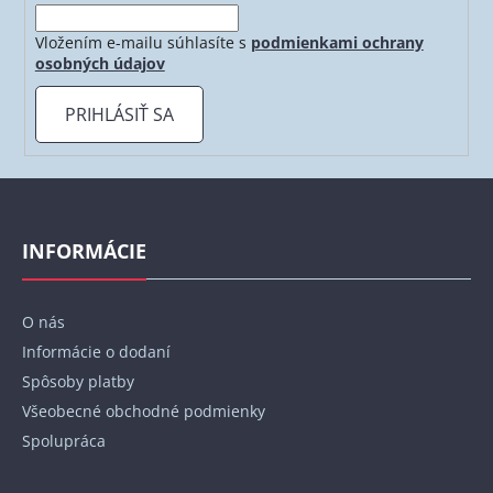
p
r
Vložením e-mailu súhlasíte s
podmienkami ochrany
v
osobných údajov
k
y
PRIHLÁSIŤ SA
v
ý
p
Z
i
á
s
p
INFORMÁCIE
u
ä
t
O nás
i
Informácie o dodaní
e
Spôsoby platby
Všeobecné obchodné podmienky
Spolupráca