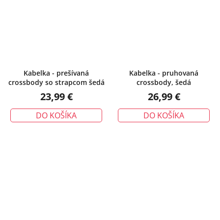
5,0
z
5
hviezdičiek.
Kabelka - prešívaná
Kabelka - pruhovaná
crossbody so strapcom šedá
crossbody, šedá
23,99 €
26,99 €
DO KOŠÍKA
DO KOŠÍKA