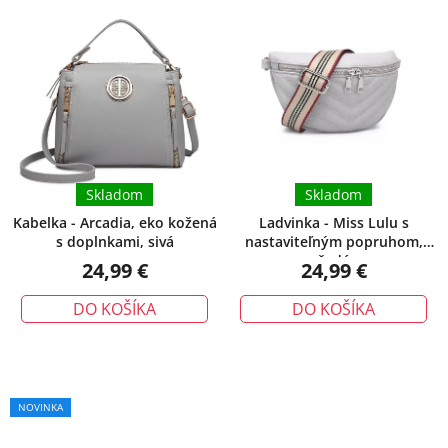
p
p
i
r
s
o
p
d
r
u
o
k
d
t
u
Skladom
Skladom
o
k
v
Kabelka - Arcadia, eko kožená
Ladvinka - Miss Lulu s
s doplnkami, sivá
nastaviteľným popruhom,
t
šedá
24,99 €
24,99 €
o
v
DO KOŠÍKA
DO KOŠÍKA
NOVINKA