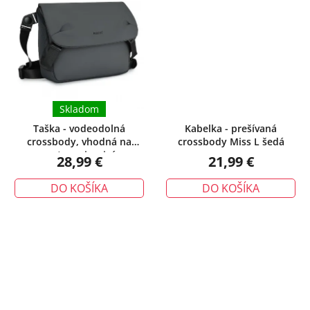
Skladom
Taška - vodeodolná
Kabelka - prešívaná
crossbody, vhodná na
crossbody Miss L šedá
cestovanie, sivá
28,99 €
21,99 €
DO KOŠÍKA
DO KOŠÍKA
Priemerné
hodnotenie
produktu
je