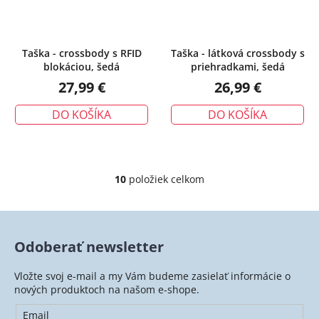
Taška - crossbody s RFID
Taška - látková crossbody s
blokáciou, šedá
priehradkami, šedá
27,99 €
26,99 €
DO KOŠÍKA
DO KOŠÍKA
10
položiek celkom
O
v
l
á
Odoberať newsletter
d
a
Vložte svoj e-mail a my Vám budeme zasielať informácie o
c
nových produktoch na našom e-shope.
i
e
Email