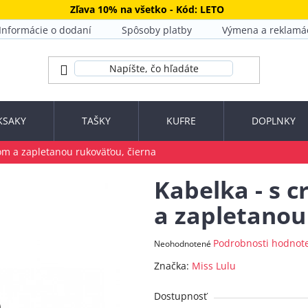
Zľava 10% na všetko - Kód: LETO
Informácie o dodaní
Spôsoby platby
Výmena a reklamá
KSAKY
TAŠKY
KUFRE
DOPLNKY
om a zapletanou rukoväťou, čierna
Kabelka - s 
a zapletanou
Priemerné
Podrobnosti hodnot
Neohodnotené
hodnotenie
Značka:
Miss Lulu
produktu
je
Dostupnosť
0,0