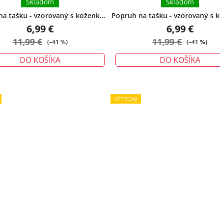
Skladom
Skladom
na tašku - vzorovaný s koženkou
Popruh na tašku - vzorovaný s 
hnedý
ružový
6,99 €
6,99 €
11,99 €
11,99 €
(–41 %)
(–41 %)
DO KOŠÍKA
DO KOŠÍKA
VÝPREDAJ