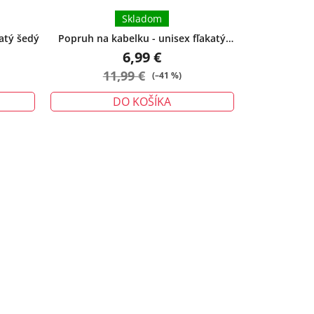
Skladom
atý šedý
Popruh na kabelku - unisex fľakatý
zelený
6,99 €
11,99 €
(–41 %)
DO KOŠÍKA