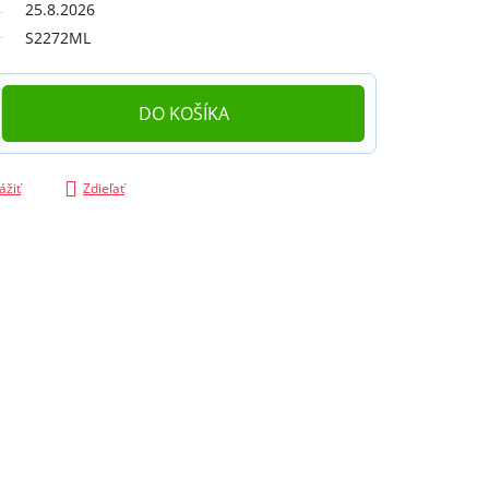
25.8.2026
S2272ML
DO KOŠÍKA
ážiť
Zdieľať