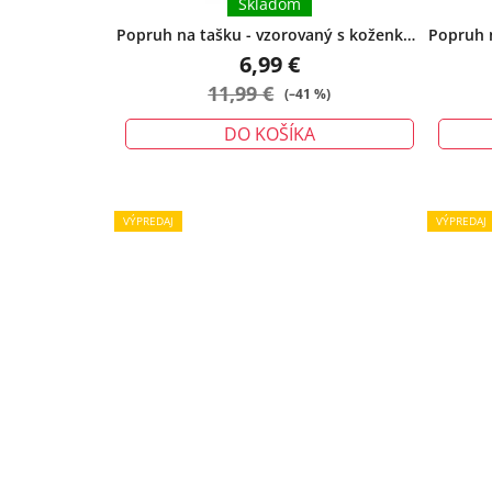
Skladom
Popruh na tašku - vzorovaný s koženkou
Popruh 
kávový
6,99 €
11,99 €
(–41 %)
DO KOŠÍKA
VÝPREDAJ
VÝPREDAJ