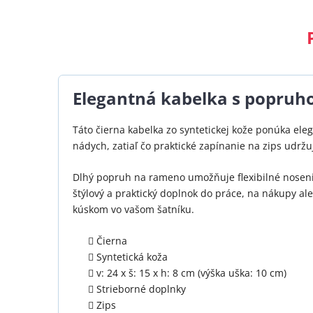
Elegantná kabelka s popru
Táto čierna kabelka zo syntetickej kože ponúka ele
nádych, zatiaľ čo praktické zapínanie na zips udrž
Dlhý popruh na rameno umožňuje flexibilné nosenie
štýlový a praktický doplnok do práce, na nákupy al
kúskom vo vašom šatníku.
Čierna
Syntetická koža
v: 24 x š: 15 x h: 8 cm (výška uška: 10 cm)
Strieborné doplnky
Zips