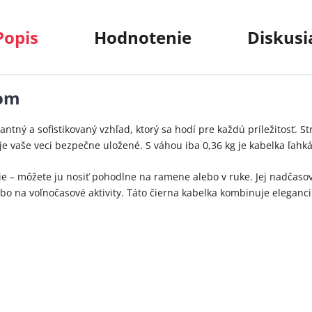
Popis
Hodnotenie
Diskusi
hom
gantný a sofistikovaný vzhľad, ktorý sa hodí pre každú príležitosť.
uje vaše veci bezpečne uložené. S váhou iba 0,36 kg je kabelka ľah
 – môžete ju nosiť pohodlne na ramene alebo v ruke. Jej nadčasový 
ebo na voľnočasové aktivity. Táto čierna kabelka kombinuje elegan