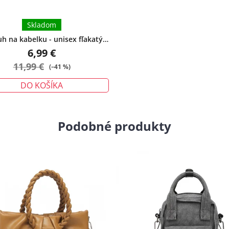
Skladom
h na kabelku - unisex fľakatý
čierny
6,99 €
11,99 €
(–41 %)
DO KOŠÍKA
Podobné produkty