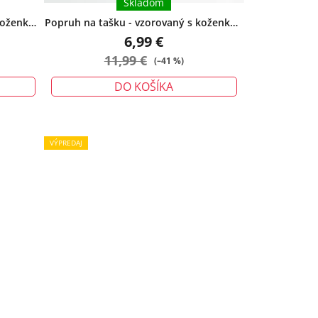
Skladom
koženkou
Popruh na tašku - vzorovaný s koženkou
bordový
6,99 €
11,99 €
(–41 %)
DO KOŠÍKA
VÝPREDAJ