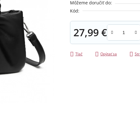
Môžeme doručiť do:
z
Kód:
5
hviezdičiek.
27,99 €
Jednotková cena:
Tlač
Opýtať sa
Str