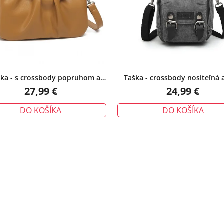
ka - s crossbody popruhom a
Taška - crossbody nositeľná 
pletanou rukoväťou, hnedá
batoh, čierna
27,99 €
24,99 €
DO KOŠÍKA
DO KOŠÍKA