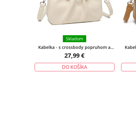
Skladom
Kabelka - s crossbody popruhom a
Kabel
zapletanou rukoväťou, béžová
za
27,99 €
DO KOŠÍKA