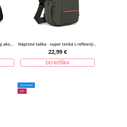
aj ako
Náprsná taška - super tenká s reflexným
prúžkom, zelená
22,99 €
DO KOŠÍKA
NOVINKA
HIT