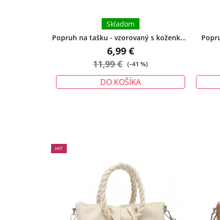
Skladom
Popruh na tašku - vzorovaný s koženkou
Popru
čierny
6,99 €
11,99 €
(–41 %)
DO KOŠÍKA
HIT