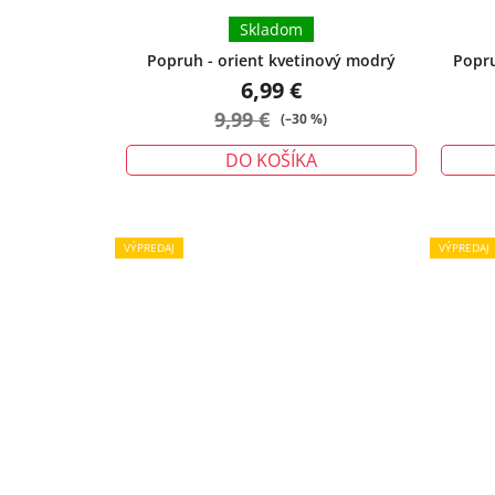
Skladom
Popruh - orient kvetinový modrý
Popru
6,99 €
9,99 €
(–30 %)
DO KOŠÍKA
VÝPREDAJ
VÝPREDAJ