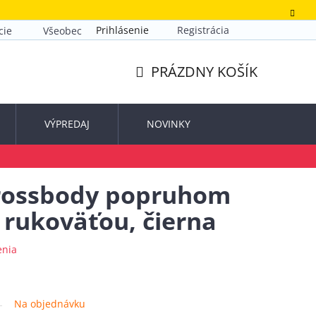
Prihlásenie
Registrácia
cie
Všeobecné obchodné podmienky
Zásady ochrany o
PRÁZDNY KOŠÍK
NÁKUPNÝ
KOŠÍK
VÝPREDAJ
NOVINKY
crossbody popruhom
 rukoväťou, čierna
enia
Na objednávku