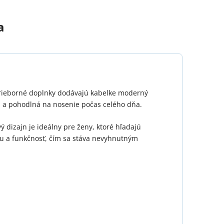
a
 Strieborné doplnky dodávajú kabelke moderný
ká a pohodlná na nosenie počas celého dňa.
dizajn je ideálny pre ženy, ktoré hľadajú
ciu a funkčnosť, čím sa stáva nevyhnutným