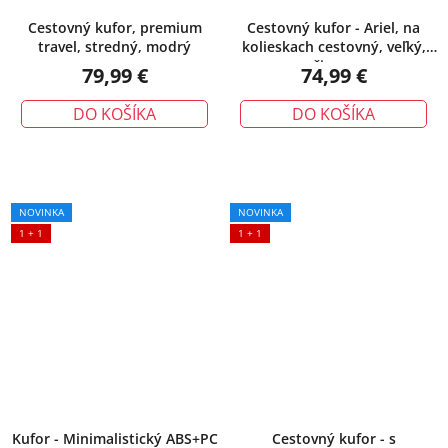
Cestovný kufor, premium
Cestovný kufor - Ariel, na
travel, stredný, modrý
kolieskach cestovný, veľký,
čierny
79,99 €
74,99 €
DO KOŠÍKA
DO KOŠÍKA
NOVINKA
NOVINKA
1 + 1
1 + 1
Kufor - Minimalistický ABS+PC
Cestovný kufor - s