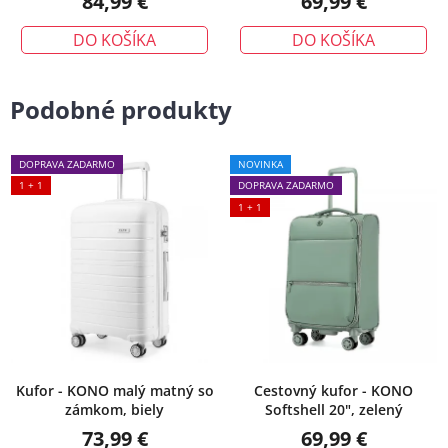
84,99 €
69,99 €
DO KOŠÍKA
DO KOŠÍKA
Podobné produkty
DOPRAVA ZADARMO
NOVINKA
1 + 1
DOPRAVA ZADARMO
1 + 1
Kufor - KONO malý matný so
Cestovný kufor - KONO
zámkom, biely
Softshell 20", zelený
73,99 €
69,99 €