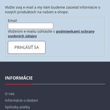
Vložte svoj e-mail a my Vám budeme zasielať informácie o
nových produktoch na našom e-shope.
Email
Vložením e-mailu súhlasíte s
podmienkami ochrany
osobných údajov
PRIHLÁSIŤ SA
Z
á
p
INFORMÁCIE
ä
t
O nás
i
Informácie o dodaní
e
Spôsoby platby