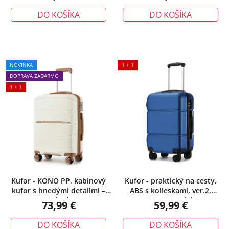
DO KOŠÍKA
DO KOŠÍKA
NOVINKA
1 + 1
DOPRAVA ZADARMO
1 + 1
Kufor - KONO PP, kabínový
Kufor - praktický na cesty,
kufor s hnedými detailmi –
ABS s kolieskami, ver.2,
telový
tmavomodrý
73,99 €
59,99 €
DO KOŠÍKA
DO KOŠÍKA