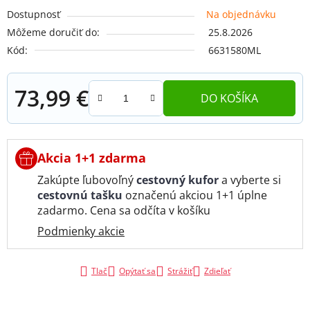
Dostupnosť
Na objednávku
Môžeme doručiť do:
25.8.2026
Kód:
6631580ML
73,99 €
DO KOŠÍKA
Jednotková cena:
Akcia 1+1 zdarma
Zakúpte ľubovoľný
cestovný kufor
a vyberte si
cestovnú tašku
označenú akciou 1+1 úplne
zadarmo. Cena sa odčíta v košíku
Podmienky akcie
Tlač
Opýtať sa
Strážiť
Zdieľať