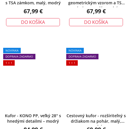
s TSA zámkom, malý, modrý
geometrickým vzorom a TSA
zámkom, malý, modrý
67,99 €
67,99 €
DO KOŠÍKA
DO KOŠÍKA
NOVINKA
NOVINKA
DOPRAVA ZADARMO
DOPRAVA ZADARMO
1 + 1
1 + 1
Kufor - KONO PP, veľký 28'' s
Cestovný kufor - rozšíriteľný s
hnedými detailmi – modrý
držiakom na pohár, malý,
modrý