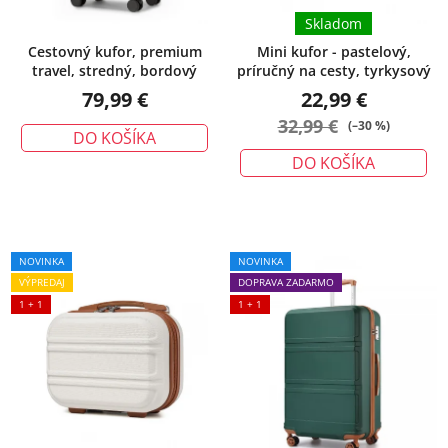
Skladom
Cestovný kufor, premium
Mini kufor - pastelový,
travel, stredný, bordový
príručný na cesty, tyrkysový
79,99 €
22,99 €
32,99 €
(–30 %)
DO KOŠÍKA
DO KOŠÍKA
NOVINKA
NOVINKA
VÝPREDAJ
DOPRAVA ZADARMO
1 + 1
1 + 1