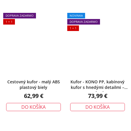
DOPRAVA ZADARMO
NOVINKA
1 + 1
DOPRAVA ZADARMO
1 + 1
Cestovný kufor - malý ABS
Kufor - KONO PP, kabínový
plastový biely
kufor s hnedými detailmi –
zelený
62,99 €
73,99 €
DO KOŠÍKA
DO KOŠÍKA