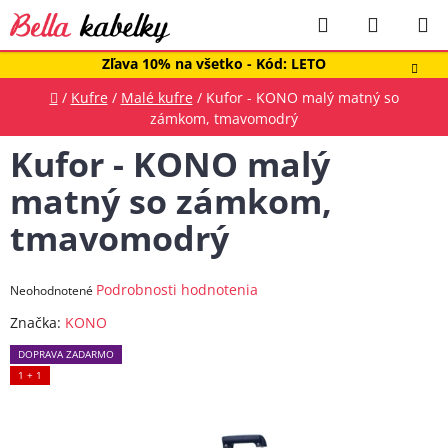
Prejsť
Hľadať
NÁKUP
na
obsah
KOŠÍK
Zľava 10% na všetko - Kód: LETO
Domov
/
Kufre
/
Malé kufre
/
Kufor - KONO malý matný so
zámkom, tmavomodrý
Kufor - KONO malý
matný so zámkom,
tmavomodrý
Priemerné
Podrobnosti hodnotenia
Neohodnotené
hodnotenie
Značka:
KONO
produktu
DOPRAVA ZADARMO
je
1 + 1
0,0
z
5