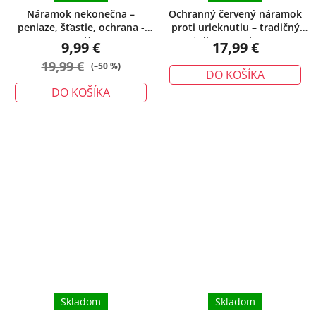
Náramok nekonečna –
Ochranný červený náramok
peniaze, šťastie, ochrana -
proti urieknutiu – tradičný
malý
talizman ochrany
9,99 €
17,99 €
19,99 €
(–50 %)
DO KOŠÍKA
DO KOŠÍKA
Skladom
Skladom