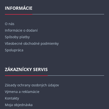
á
p
INFORMÁCIE
ä
t
O nás
i
Informácie o dodaní
e
Spôsoby platby
Všeobecné obchodné podmienky
Spolupráca
ZÁKAZNÍCKY SERVIS
Zásady ochrany osobných údajov
Výmena a reklamácie
Kontakty
Moja objednávka