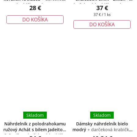
krabička zadarmo
darčeková krabička zadarmo
28 €
37 €
Jednotková
37 € / 1 ks
DO KOŠÍKA
cena:
DO KOŠÍKA
Skladom
Skladom
Náhrdelník z polodrahokamu
Dámsky náhrdelník bielo
ružový Achát s bilem Jadeitom
modrý
+ darčeková krabička
® Sonija
+ darčeková krabička
zadarmo