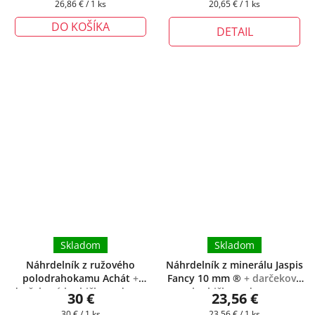
Jednotková
Jednotková
26,86 € / 1 ks
20,65 € / 1 ks
cena:
cena:
DO KOŠÍKA
DETAIL
Skladom
Skladom
Náhrdelník z ružového
Náhrdelník z minerálu Jaspis
polodrahokamu Achát
+
Fancy 10 mm ®
+ darčeková
darčeková krabička zadarmo
krabička zadarmo
30 €
23,56 €
Jednotková
Jednotková
30 € / 1 ks
23,56 € / 1 ks