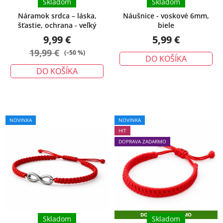
Skladom
Skladom
Náramok srdca – láska,
Náušnice - voskové 6mm,
šťastie, ochrana - veľký
biele
9,99 €
5,99 €
19,99 €
(–50 %)
DO KOŠÍKA
DO KOŠÍKA
Priemerné
Priemerné
NOVINKA
NOVINKA
hodnotenie
hodnotenie
HIT
produktu
produktu
DOPRAVA ZADARMO
je
je
5,0
5,0
z
z
5
5
hviezdičiek.
hviezdičiek.
DOPRAVA ZADARMO
Skladom
Skladom