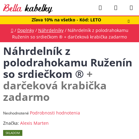
Prejsť
Hľadať
NÁKUP
na
obsah
KOŠÍK
Zľava 10% na všetko - Kód: LETO
Domov
/
Doplnky
/
Náhrdelníky
/
Náhrdelník z polodrahokamu
Ruženín so srdiečkom ®
+ darčeková krabička zadarmo
Náhrdelník z
polodrahokamu Ruženín
so srdiečkom ®
+
darčeková krabička
zadarmo
Priemerné
Podrobnosti hodnotenia
Neohodnotené
hodnotenie
Značka:
Alexis Marten
produktu
SKLADOM
je