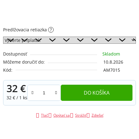
Predlžovacia retiazka
?
Dostupnosť
Skladom
Môžeme doručiť do:
10.8.2026
Kód:
AM7015
32 €
DO KOŠÍKA
Jednotková cena:
32 € / 1 ks
Tlač
Opýtať sa
Strážiť
Zdieľať