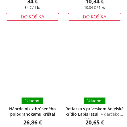
34 €
10,34 €
zadarmo
Jednotková
Jednotková
34 € / 1 ks
10,34 € / 1 ks
cena:
cena:
DO KOŠÍKA
DO KOŠÍKA
Skladom
Skladom
Náhrdelník z brúseného
Retiazka s príveskom Anjelské
polodrahokamu Krištáľ
krídlo Lapis lazuli
+ darčeková
krabička zadarmo
26,86 €
20,65 €