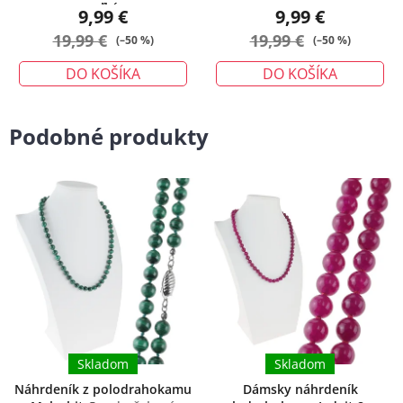
veľký
9,99 €
9,99 €
19,99 €
19,99 €
(–50 %)
(–50 %)
DO KOŠÍKA
DO KOŠÍKA
Podobné produkty
Skladom
Skladom
Náhrdeník z polodrahokamu
Dámsky náhrdeník