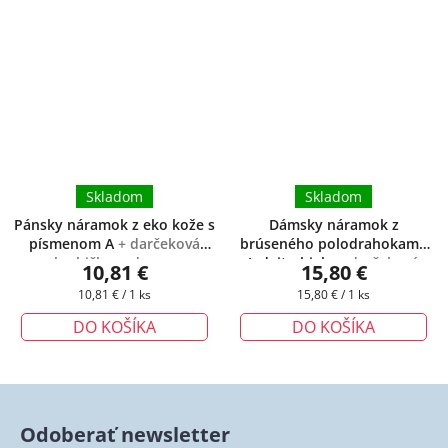
Skladom
Skladom
Pánsky náramok z eko kože s
Dámsky náramok z
písmenom A
+ darčeková
brúseného polodrahokamu
krabička zadarmo
Jadeit - biely
+ darčeková
10,81 €
15,80 €
krabička zadarmo
Jednotková
Jednotková
10,81 € / 1 ks
15,80 € / 1 ks
cena:
cena:
DO KOŠÍKA
DO KOŠÍKA
Odoberať newsletter