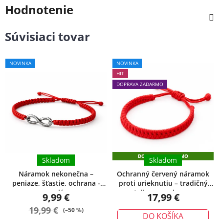
Hodnotenie
Súvisiaci tovar
Priemerné
Priemerné
NOVINKA
NOVINKA
hodnotenie
hodnotenie
HIT
produktu
produktu
DOPRAVA ZADARMO
je
je
5,0
5,0
z
z
5
5
hviezdičiek.
hviezdičiek.
DOPRAVA ZADARMO
Skladom
Skladom
Náramok nekonečna –
Ochranný červený náramok
peniaze, šťastie, ochrana -
proti urieknutiu – tradičný
malý
talizman ochrany
9,99 €
17,99 €
19,99 €
(–50 %)
DO KOŠÍKA