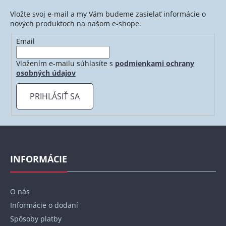
Vložte svoj e-mail a my Vám budeme zasielať informácie o
nových produktoch na našom e-shope.
Email
Vložením e-mailu súhlasíte s
podmienkami ochrany
osobných údajov
PRIHLÁSIŤ SA
Z
á
p
INFORMÁCIE
ä
t
O nás
i
Informácie o dodaní
e
Spôsoby platby