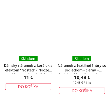
Skladom
Skladom
Dámsky náramok z korálok s
Náramok z textilnej šnúry so
efektom "frosted" - "Frozen
srdiečkom - čierny
+
Sparkle" Hnedý
+ darčeková
darčeková krabička zadarmo
11 €
10,48 €
krabička zadarmo
Jednotková
10,48 € / 1 ks
DO KOŠÍKA
cena:
DO KOŠÍKA