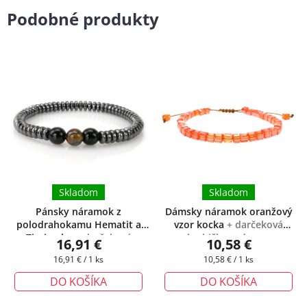
Podobné produkty
Skladom
Skladom
Pánsky náramok z
Dámsky náramok oranžový
polodrahokamu Hematit a
vzor kocka
+ darčeková
Tigrie oko
+ darčeková
krabička zadarmo
16,91 €
10,58 €
krabička zadarmo
Jednotková
Jednotková
16,91 € / 1 ks
10,58 € / 1 ks
cena:
cena:
DO KOŠÍKA
DO KOŠÍKA