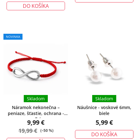
DO KOŠÍKA
NOVINKA
Skladom
Skladom
Náramok nekonečna –
Náušnice - voskové 6mm,
peniaze, šťastie, ochrana -
biele
veľký
9,99 €
5,99 €
19,99 €
(–50 %)
DO KOŠÍKA