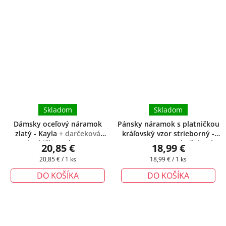
Skladom
Skladom
Dámsky oceľový náramok
Pánsky náramok s platničkou
zlatý - Kayla
+ darčeková
kráľovský vzor strieborný -
krabička zadarmo
Forest -22 cm
+ darčeková
20,85 €
18,99 €
krabička zadarmo
Jednotková
Jednotková
20,85 € / 1 ks
18,99 € / 1 ks
cena:
cena:
DO KOŠÍKA
DO KOŠÍKA