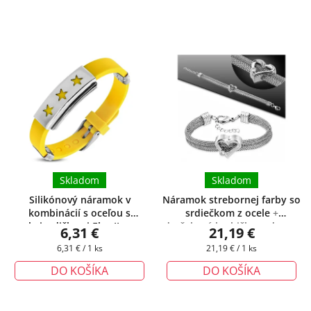
Skladom
Skladom
Silikónový náramok v
Náramok strebornej farby so
kombinácií s oceľou s
srdiečkom z ocele
+
hviezdičkami Elsa II.
+
darčeková krabička zadarmo
6,31 €
21,19 €
darčeková krabička zadarmo
Jednotková
Jednotková
6,31 € / 1 ks
21,19 € / 1 ks
cena:
cena:
DO KOŠÍKA
DO KOŠÍKA