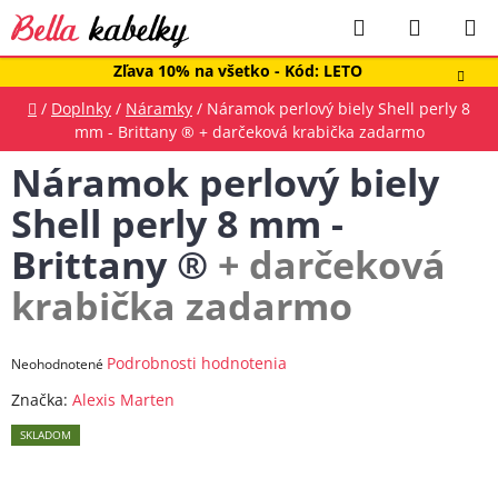
Prejsť
Hľadať
NÁKUP
na
obsah
KOŠÍK
Zľava 10% na všetko - Kód: LETO
Domov
/
Doplnky
/
Náramky
/
Náramok perlový biely Shell perly 8
mm - Brittany ®
+ darčeková krabička zadarmo
Náramok perlový biely
Shell perly 8 mm -
Brittany ®
+ darčeková
krabička zadarmo
Priemerné
Podrobnosti hodnotenia
Neohodnotené
hodnotenie
Značka:
Alexis Marten
produktu
SKLADOM
je
0,0
z