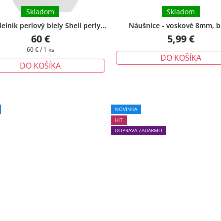
Skladom
Skladom
elník perlový biely Shell perly
Náušnice - voskové 8mm, b
d
+ darčeková krabička zadarmo
60 €
5,99 €
Jednotková
60 € / 1 ks
DO KOŠÍKA
cena:
DO KOŠÍKA
Priemerné
Priemerné
NOVINKA
hodnotenie
hodnotenie
HIT
produktu
produktu
DOPRAVA ZADARMO
je
je
5,0
5,0
z
z
5
5
hviezdičiek.
hviezdičiek.