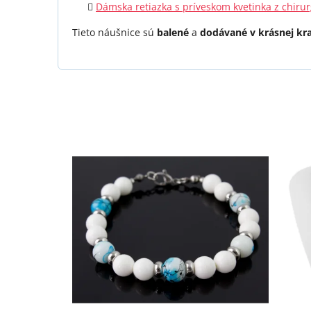
Dámska retiazka s príveskom kvetinka z chirur
Tieto náušnice sú
balené
a
dodávané v krásnej kr