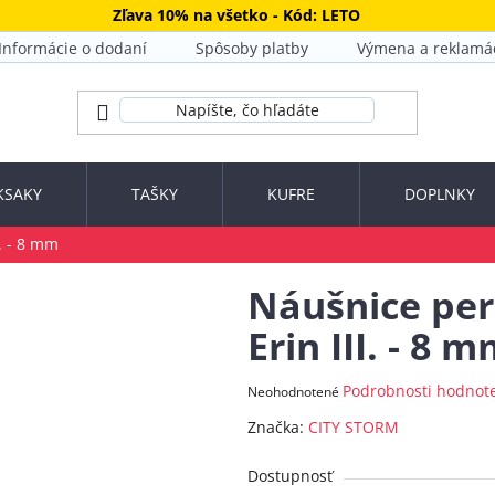
Zľava 10% na všetko - Kód: LETO
Informácie o dodaní
Spôsoby platby
Výmena a reklamá
KSAKY
TAŠKY
KUFRE
DOPLNKY
I. - 8 mm
Náušnice perl
Erin III. - 8 
Priemerné
Podrobnosti hodnot
Neohodnotené
hodnotenie
Značka:
CITY STORM
produktu
je
Dostupnosť
0,0