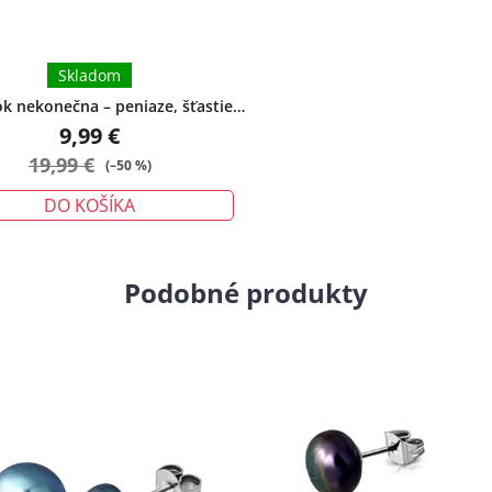
Skladom
 nekonečna – peniaze, šťastie,
ochrana - veľký
9,99 €
19,99 €
(–50 %)
DO KOŠÍKA
Podobné produkty