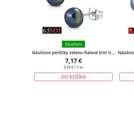
Skladom
Náušnice perličky zeleno-fialové Erin II. -
Náušnice
6,5 mm
7,17 €
Jednotková
3,59 € / 1 ks
cena:
DO KOŠÍKA