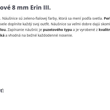
ové 8 mm Erin III.
e. Náušnice sú zeleno-fialovej farby, ktorá sa mení podľa svetla.
Per
vele doplníte každý svoj outfit. Náušnice sa veľmi dobre dajú skom
lou.
Zapínanie náušníc je
puzetového typu
a je vyrobené z
kvalitn
cká
a vhodná na bežné každodenné nosenie.
ť
: