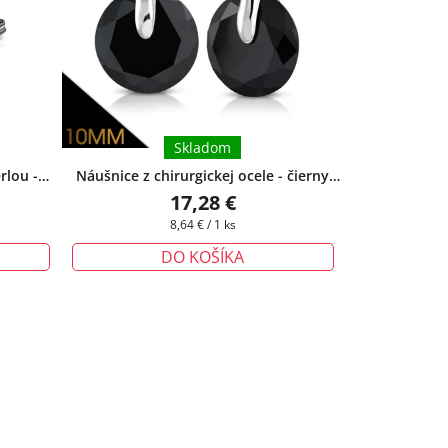
Skladom
rlou -
Náušnice z chirurgickej ocele - čierny
bička
zirkón
+ darčeková krabička zadarmo
17,28 €
Jednotková
8,64 € / 1 ks
cena:
DO KOŠÍKA