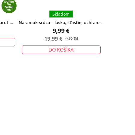
DOPRA
VA
ZADAR
MO
Skladom
proti
Náramok srdca – láska, šťastie, ochrana -
 ochrany
veľký
9,99 €
19,99 €
(–50 %)
DO KOŠÍKA