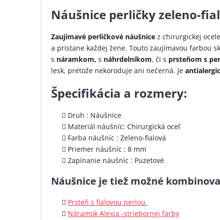
Náušnice perličky zeleno-fial
Zaujímavé perličkové náušnice
z chirurgickej ocel
a pristane každej žene. Touto zaujímavou farbou sk
s
náramkom,
s
náhrdelníkom
, či s
prsteňom s per
lesk, pretože nekoroduje ani nečerná. Je
antialergi
Špecifikácia a rozmery:
Druh : Náušnice
Materiál náušníc: Chirurgická oceľ
Farba náušníc : Zeleno-fialová
Priemer náušníc : 8 mm
Zapínanie náušníc : Puzetové
Náušnice je tiež možné kombinova
Prsteň s fialovou perlou
Náramok Alexia -striebornej farby