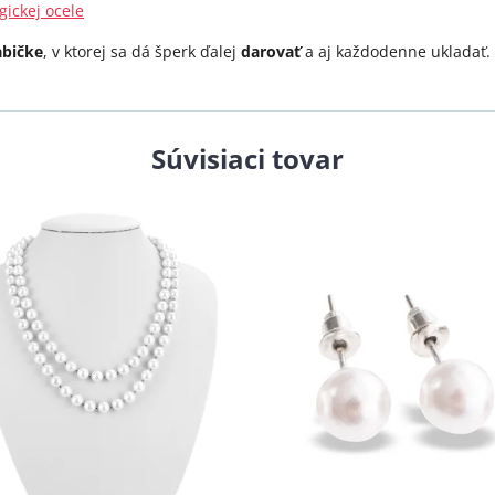
gickej ocele
abičke
, v ktorej sa dá šperk ďalej
darovať
a aj každodenne ukladať.
Súvisiaci tovar