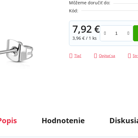
Môžeme doručiť do:
z
Kód:
5
hviezdičiek.
7,92 €
Jednotková cena:
3,96 € / 1 ks
Tlač
Opýtať sa
Str
Popis
Hodnotenie
Diskusi