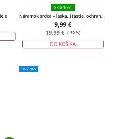
Skladom
iele
Náramok srdca – láska, šťastie, ochrana -
malý
9,99 €
19,99 €
(–50 %)
DO KOŠÍKA
NOVINKA