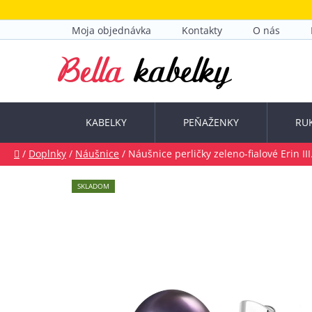
Prejsť
na
Moja objednávka
Kontakty
O nás
obsah
KABELKY
PEŇAŽENKY
RU
Domov
/
Doplnky
/
Náušnice
/
Náušnice perličky zeleno-fialové Erin II
SKLADOM