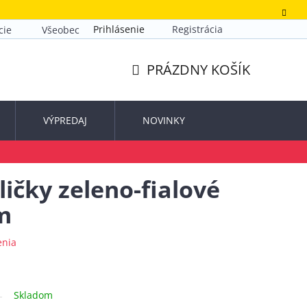
Prihlásenie
Registrácia
cie
Všeobecné obchodné podmienky
Zásady ochrany o
PRÁZDNY KOŠÍK
NÁKUPNÝ
KOŠÍK
VÝPREDAJ
NOVINKY
ičky zeleno-fialové
mm
enia
Skladom