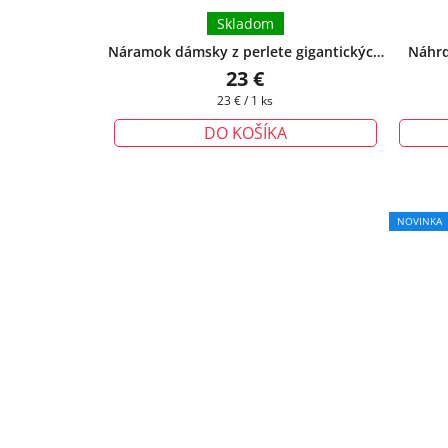
Skladom
Náramok dámsky z perlete gigantických
Náhrd
mušlí - modro-biely
+ darčeková krabička
dvojra
23 €
zadarmo
Jednotková
23 € / 1 ks
cena:
DO KOŠÍKA
NOVINKA