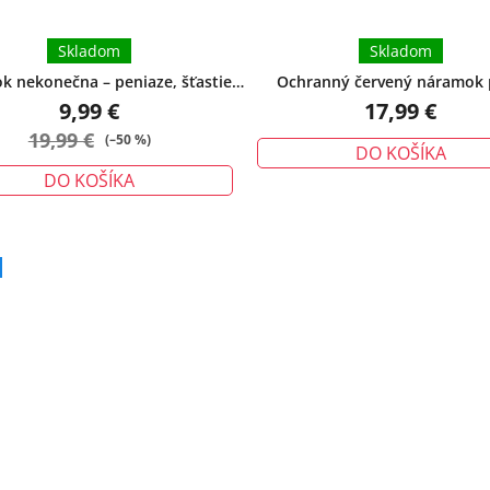
Skladom
Skladom
 nekonečna – peniaze, šťastie,
Ochranný červený náramok 
ochrana - malý
urieknutiu – tradičný talizman
9,99 €
17,99 €
19,99 €
(–50 %)
DO KOŠÍKA
DO KOŠÍKA