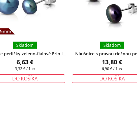
Skladom
Skladom
 perličky zeleno-fialové Erin I. -
Náušnice s pravou riečnou pe
5,5 mm
fialové 7 mm
+ darčeková kra
6,63 €
13,80 €
zadarmo
Jednotková
Jednotková
3,32 € / 1 ks
6,90 € / 1 ks
cena:
cena:
DO KOŠÍKA
DO KOŠÍKA