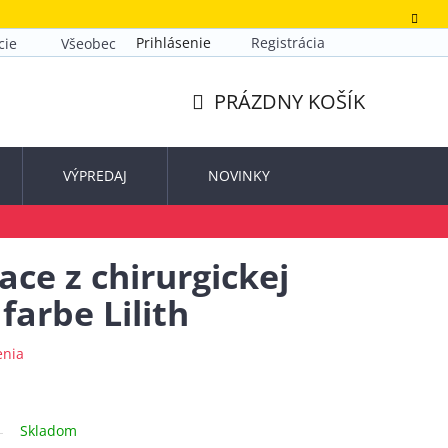
Prihlásenie
Registrácia
cie
Všeobecné obchodné podmienky
Zásady ochrany o
PRÁZDNY KOŠÍK
NÁKUPNÝ
KOŠÍK
VÝPREDAJ
NOVINKY
ace z chirurgickej
 farbe Lilith
enia
Skladom