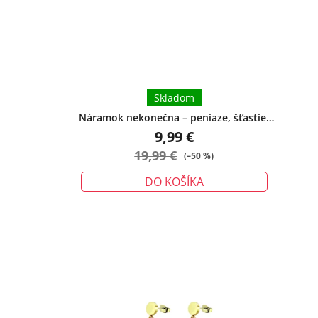
hviezdičiek.
Skladom
Náramok nekonečna – peniaze, šťastie,
ochrana - malý
9,99 €
19,99 €
(–50 %)
DO KOŠÍKA