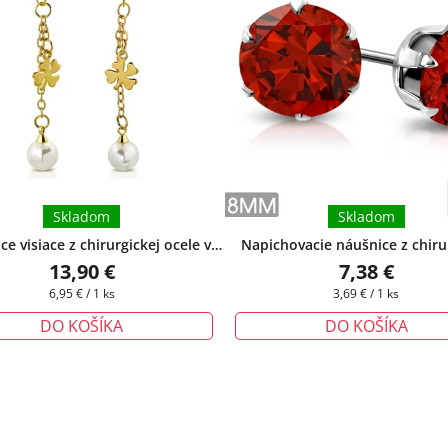
Skladom
Skladom
e visiace z chirurgickej ocele v
Napichovacie náušnice z chiru
rbe Lilith II.
+ darčeková krabička
ocele s červeným očkom 
13,90 €
7,38 €
zadarmo
darčeková krabička zada
Jednotková
Jednotková
6,95 € / 1 ks
3,69 € / 1 ks
cena:
cena:
DO KOŠÍKA
DO KOŠÍKA