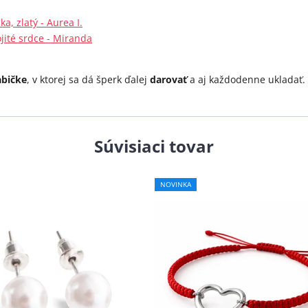
, zlatý - Aurea I.
jité srdce - Miranda
abičke
, v ktorej sa dá šperk ďalej
darovať
a aj každodenne ukladať.
Súvisiaci tovar
NOVINKA