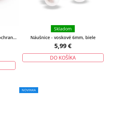
Skladom
ochrana -
Náušnice - voskové 6mm, biele
5,99 €
DO KOŠÍKA
NOVINKA