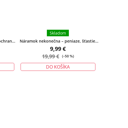
Skladom
ochrana -
Náramok nekonečna – peniaze, šťastie,
ochrana - veľký
9,99 €
19,99 €
(–50 %)
DO KOŠÍKA