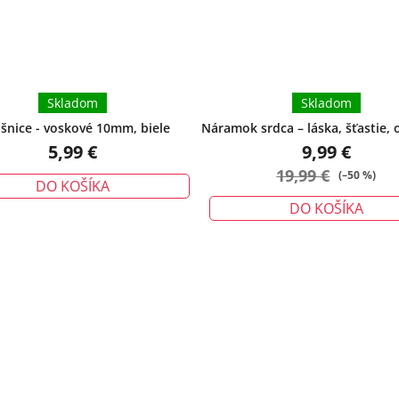
Skladom
Skladom
šnice - voskové 10mm, biele
Náramok srdca – láska, šťastie, 
malý
5,99 €
9,99 €
19,99 €
(–50 %)
DO KOŠÍKA
DO KOŠÍKA