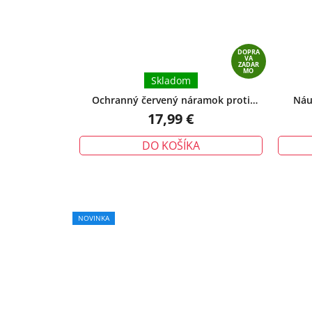
DOPRA
VA
ZADAR
MO
Skladom
Ochranný červený náramok proti
Náu
urieknutiu – tradičný talizman ochrany
17,99 €
DO KOŠÍKA
Priemerné
NOVINKA
hodnotenie
produktu
je
5,0
z
5