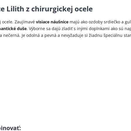
e Lilith z chirurgickej ocele
j ocele. Zaujímavé
visiace náušnice
majú ako ozdoby srdiečko a gulič
antické duše
. Výborne sa dajú zladiť s inými doplnkami ako sú na
 a nečerná. Je odolná a pevná a nevyžaduje si žiadnu špeciálnu star
binovať
: