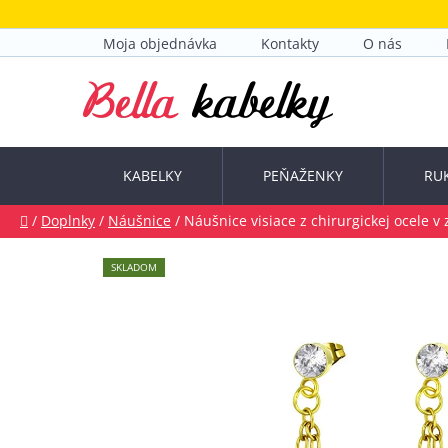
Prejsť
na
Moja objednávka
Kontakty
O nás
obsah
KABELKY
PEŇAŽENKY
RU
Domov
/
Doplnky
/
Náušnice
/
Náušnice visiace z chirurgickej ocele v z
SKLADOM