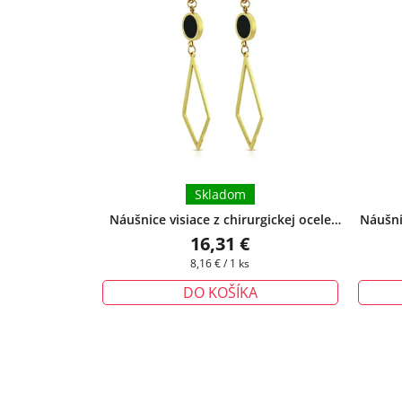
Skladom
Náušnice visiace z chirurgickej ocele
Náušnic
Francis
zlatej fa
16,31 €
Jednotková
8,16 € / 1 ks
cena:
DO KOŠÍKA