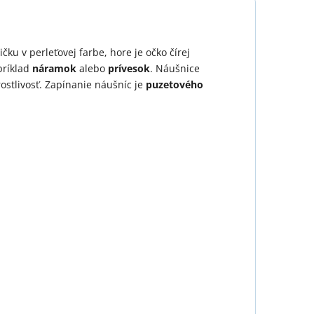
ku v perleťovej farbe, hore je očko čírej
príklad
náramok
alebo
prívesok
. Náušnice
ostlivosť. Zapínanie náušníc je
puzetového