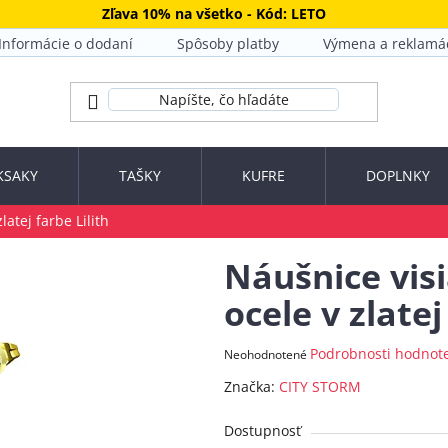
Zľava 10% na všetko - Kód: LETO
Informácie o dodaní
Spôsoby platby
Výmena a reklamá
KSAKY
TAŠKY
KUFRE
DOPLNKY
latej farbe Lilith
Náušnice visi
ocele v zlatej
Priemerné
Podrobnosti hodnot
Neohodnotené
hodnotenie
Značka:
CITY STORM
produktu
je
Dostupnosť
0,0