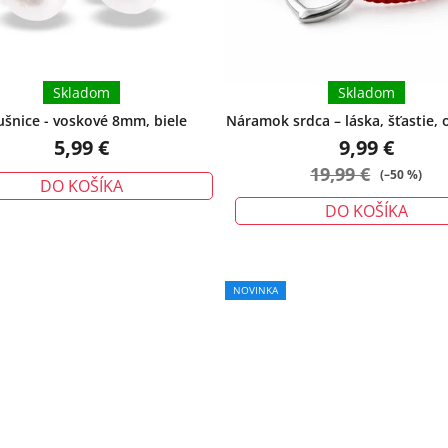
Skladom
Skladom
šnice - voskové 8mm, biele
Náramok srdca – láska, šťastie, 
veľký
5,99 €
9,99 €
19,99 €
(–50 %)
DO KOŠÍKA
DO KOŠÍKA
NOVINKA