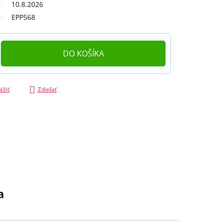
10.8.2026
EPP568
DO KOŠÍKA
ážiť
Zdieľať
a