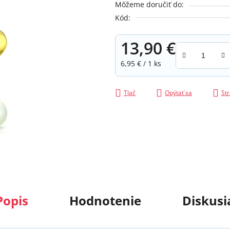
Môžeme doručiť do:
z
Kód:
5
hviezdičiek.
13,90 €
Jednotková cena:
6,95 € / 1 ks
Tlač
Opýtať sa
Str
Popis
Hodnotenie
Diskusi