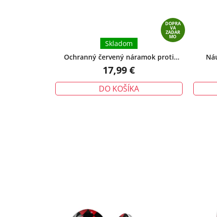
DOPRA
VA
ZADAR
MO
Skladom
Ochranný červený náramok proti
Náu
urieknutiu – tradičný talizman ochrany
17,99 €
DO KOŠÍKA