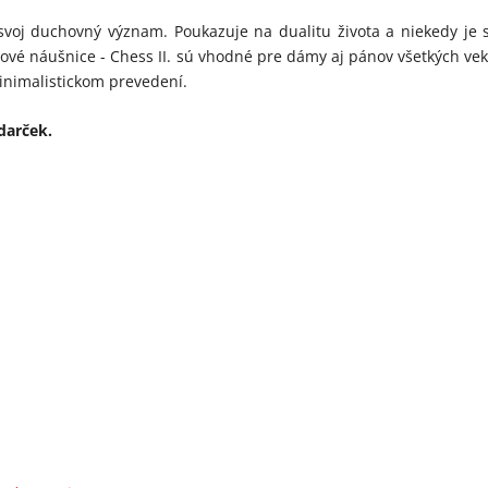
voj duchovný význam. Poukazuje na dualitu života a niekedy je 
ýlové náušnice - Chess II. sú vhodné pre dámy aj pánov všetkých ve
inimalistickom prevedení.
darček.