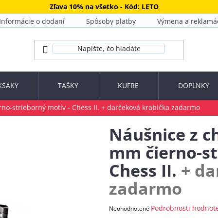
Zľava 10% na všetko - Kód: LETO
Informácie o dodaní
Spôsoby platby
Výmena a reklamá
KSAKY
TAŠKY
KUFRE
DOPLNKY
no-strieborný motív - Chess II.
+ darčeková krabička zadarmo
Náušnice z ch
mm čierno-st
Chess II.
+ da
zadarmo
Priemerné
Podrobnosti hodnot
Neohodnotené