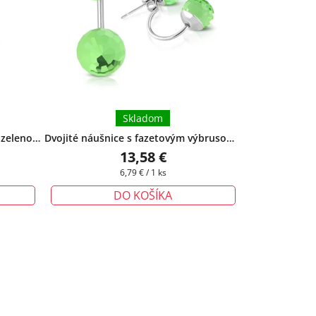
Skladom
 zeleno-
Dvojité náušnice s fazetovým výbrusom -
zadarmo
bledozelené
13,58 €
Jednotková
6,79 € / 1 ks
cena:
DO KOŠÍKA