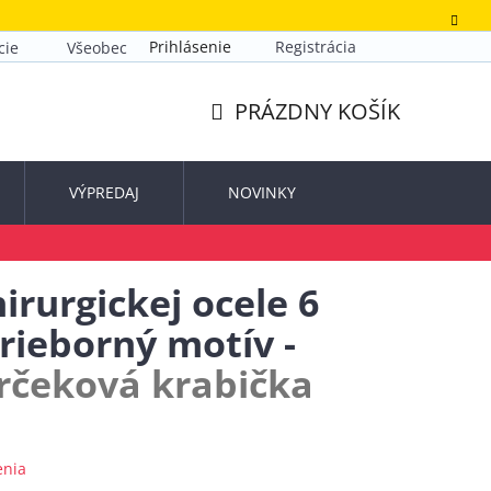
Prihlásenie
Registrácia
cie
Všeobecné obchodné podmienky
Zásady ochrany o
PRÁZDNY KOŠÍK
NÁKUPNÝ
KOŠÍK
VÝPREDAJ
NOVINKY
irurgickej ocele 6
rieborný motív -
rčeková krabička
enia