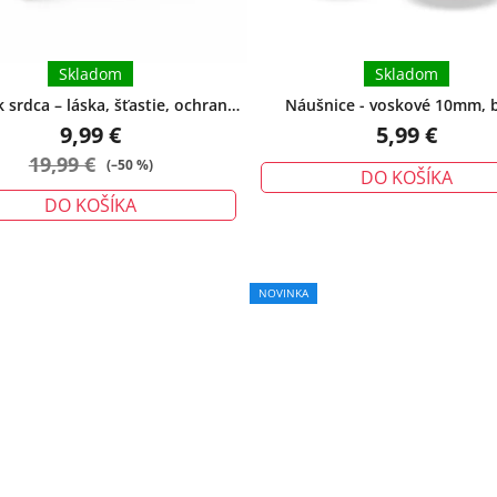
Skladom
Skladom
srdca – láska, šťastie, ochrana -
Náušnice - voskové 10mm, b
veľký
9,99 €
5,99 €
19,99 €
(–50 %)
DO KOŠÍKA
DO KOŠÍKA
Priemerné
NOVINKA
hodnotenie
produktu
je
5,0
z
5
hviezdičiek.