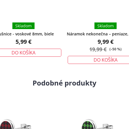
Skladom
Skladom
šnice - voskové 8mm, biele
Náramok nekonečna – peniaze, 
ochrana - malý
5,99 €
9,99 €
19,99 €
(–50 %)
DO KOŠÍKA
DO KOŠÍKA
Podobné produkty