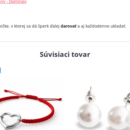
vaný - Domingo
čke, v ktorej sa dá šperk ďalej
darovať
a aj každodenne ukladať.
Súvisiaci tovar