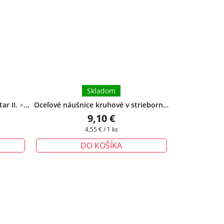
Skladom
ar II.
+
Oceľové náušnice kruhové v striebornej
rmo
farbe - Sonia
+ darčeková krabička
9,10 €
zadarmo
Jednotková
4,55 € / 1 ks
cena:
DO KOŠÍKA