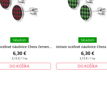
Skladom
Skladom
oceľové náušnice Chess červeno-
Unisex oceľové náušnice Chess
e
+ darčeková krabička zadarmo
čierne
+ darčeková krabička 
6,30 €
6,30 €
Jednotková
Jednotková
3,15 € / 1 ks
3,15 € / 1 ks
cena:
cena:
DO KOŠÍKA
DO KOŠÍKA