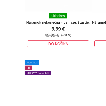
Skladom
Náramok nekonečna – peniaze, šťastie,
Náramok 
ochrana - veľký
9,99 €
19,99 €
(–50 %)
DO KOŠÍKA
Priemerné
NOVINKA
hodnotenie
HIT
produktu
DOPRAVA ZADARMO
je
5,0
z
5
hviezdičiek.