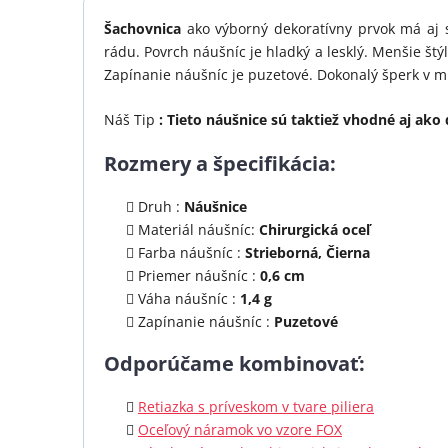
Šachovnica
ako výborný dekoratívny prvok má aj s
rádu. Povrch náušníc je hladký a lesklý. Menšie št
Zapínanie náušníc je puzetové. Dokonalý šperk v m
Náš Tip
: Tieto náušnice sú taktiež vhodné aj ako 
Rozmery a špecifikácia:
Druh :
Náušnice
Materiál náušníc:
Chirurgická oceľ
Farba náušníc :
Strieborná, Čierna
Priemer náušníc :
0,6 cm
Váha náušníc :
1,4 g
Zapínanie náušníc :
Puzetové
Odporúčame kombinovať:
Retiazka s príveskom v tvare piliera
Oceľový náramok vo vzore FOX