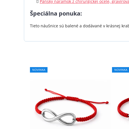
Pánsky náramok z chirurgickej ocele, gravíro
Špeciálna ponuka:
Tieto náušnice sú balené a dodávané v krásnej krabi
NOVINKA
NOVINKA