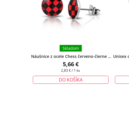
Skladom
Náušnice z ocele Chess červeno-čierne
+
Unisex 
darčeková krabička zadarmo
čiern
5,66 €
Jednotková
2,83 € / 1 ks
cena:
DO KOŠÍKA