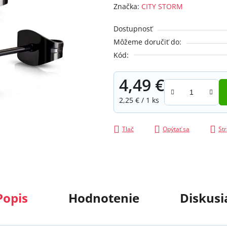
hodnotenie
Značka:
CITY STORM
produktu
je
Dostupnosť
0,0
Môžeme doručiť do:
z
Kód:
5
hviezdičiek.
4,49 €
Jednotková cena:
2,25 € / 1 ks
Tlač
Opýtať sa
Str
Popis
Hodnotenie
Diskusi