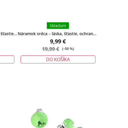
Skladom
šťastie,
Náramok srdca – láska, šťastie, ochrana -
malý
9,99 €
19,99 €
(–50 %)
DO KOŠÍKA