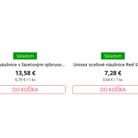
Skladom
Skladom
náušnice s fazetovým výbrusom -
Unisex oceľové náušnice Red St
 darčeková krabička zadarmo
darčeková krabička zada
13,58 €
7,28 €
Jednotková
Jednotková
6,79 € / 1 ks
3,64 € / 1 ks
cena:
cena:
DO KOŠÍKA
DO KOŠÍKA