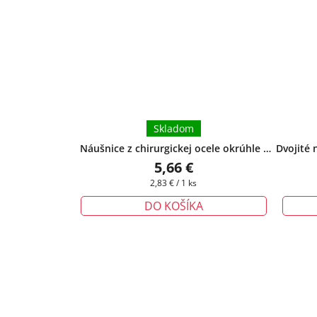
Skladom
Náušnice z chirurgickej ocele okrúhle -
Dvojité 
žlté
+ darčeková krabička zadarmo
žlté
+
5,66 €
Jednotková
2,83 € / 1 ks
cena:
DO KOŠÍKA