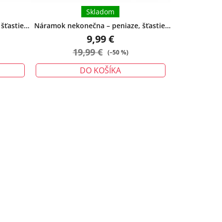
Skladom
šťastie,
Náramok nekonečna – peniaze, šťastie,
ochrana - veľký
9,99 €
19,99 €
(–50 %)
DO KOŠÍKA