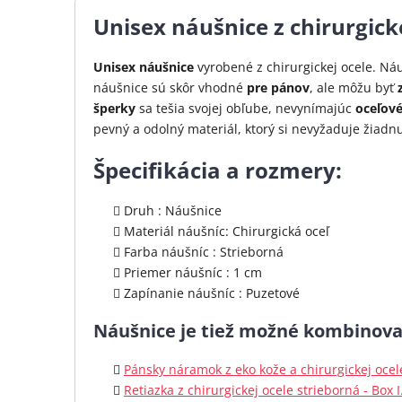
Unisex náušnice z chirurgick
Unisex náušnice
vyrobené z chirurgickej ocele. Ná
náušnice sú skôr vhodné
pre pánov
, ale môžu byť
šperky
sa tešia svojej obľube, nevynímajúc
oceľové
pevný a odolný materiál, ktorý si nevyžaduje žiadnu
Špecifikácia a rozmery:
Druh : Náušnice
Materiál náušníc: Chirurgická oceľ
Farba náušníc : Strieborná
Priemer náušníc : 1 cm
Zapínanie náušníc : Puzetové
Náušnice je tiež možné kombinova
Pánsky náramok z eko kože a chirurgickej ocel
Retiazka z chirurgickej ocele strieborná - Box I