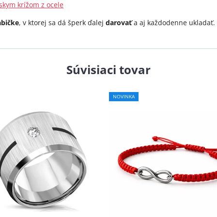
skym krížom z ocele
abičke
, v ktorej sa dá šperk ďalej
darovať
a aj každodenne ukladať.
Súvisiaci tovar
Priemerné
NOVINKA
hodnotenie
produktu
je
5,0
z
5
hviezdičiek.