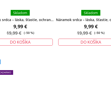
Skladom
Skladom
srdca – láska, šťastie, ochrana -
Náramok srdca – láska, šťastie, 
veľký
malý
9,99 €
9,99 €
19,99 €
19,99 €
(–50 %)
(–50 %)
DO KOŠÍKA
DO KOŠÍKA
Priemerné
hodnotenie
produktu
ZADARMO
je
5,0
z
5
hviezdičiek.