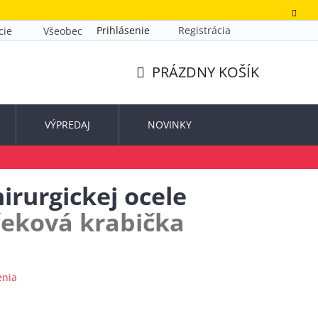
Prihlásenie
Registrácia
cie
Všeobecné obchodné podmienky
Zásady ochrany o
PRÁZDNY KOŠÍK
NÁKUPNÝ
KOŠÍK
VÝPREDAJ
NOVINKY
irurgickej ocele
čeková krabička
enia