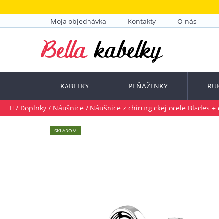
Prejsť
na
Moja objednávka
Kontakty
O nás
obsah
KABELKY
PEŇAŽENKY
RU
Domov
/
Doplnky
/
Náušnice
/
Náušnice z chirurgickej ocele Blades
+ 
SKLADOM