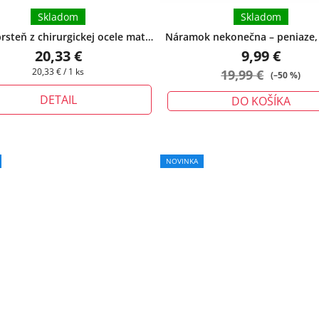
Skladom
Skladom
rsteň z chirurgickej ocele matný
Náramok nekonečna – peniaze, 
m
+ darčeková krabička zadarmo
ochrana - malý
20,33 €
9,99 €
Jednotková
20,33 € / 1 ks
19,99 €
(–50 %)
cena:
DETAIL
DO KOŠÍKA
NOVINKA