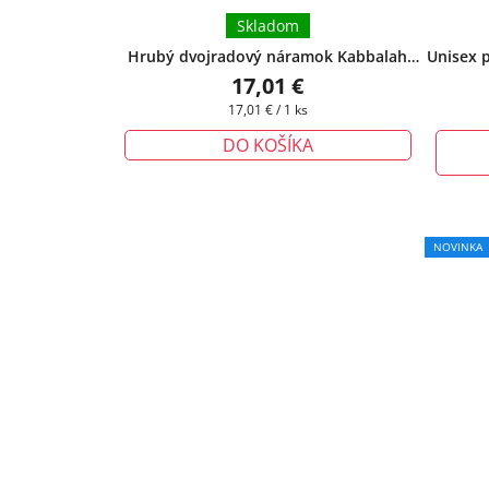
Skladom
Hrubý dvojradový náramok Kabbalah
Unisex p
biely
+ darčeková krabička zadarmo
s očko
17,01 €
Jednotková
17,01 € / 1 ks
cena:
DO KOŠÍKA
NOVINKA