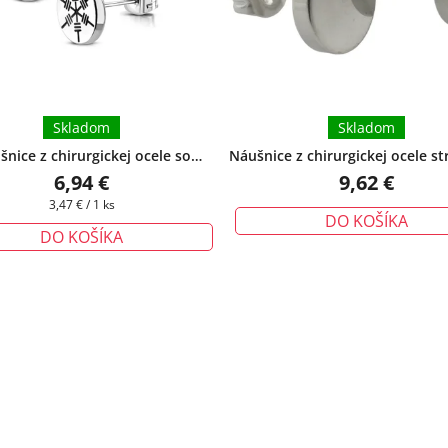
Skladom
Skladom
nice z chirurgickej ocele so
Náušnice z chirurgickej ocele s
ou vločkou
+ darčeková krabička
- Vicente II.-10 mm
+ darčeková 
6,94 €
9,62 €
zadarmo
zadarmo
Jednotková
3,47 € / 1 ks
DO KOŠÍKA
cena:
DO KOŠÍKA