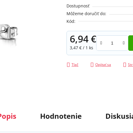
je
Dostupnosť
0,0
Môžeme doručiť do:
z
Kód:
5
hviezdičiek.
6,94 €
Jednotková cena:
3,47 € / 1 ks
Tlač
Opýtať sa
Str
Popis
Hodnotenie
Diskusi