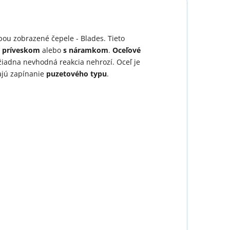
ou zobrazené čepele - Blades. Tieto
s príveskom
alebo
s náramkom
.
Oceľové
žiadna nevhodná reakcia nehrozí. Oceľ je
majú zapínanie
puzetového typu
.