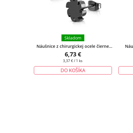
Skladom
Náušnice z chirurgickej ocele čierne
Náuš
Blades
+ darčeková krabička zadarmo
snehov
6,73 €
Jednotková
3,37 € / 1 ks
cena:
DO KOŠÍKA