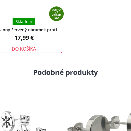
DOPRA
VA
ZADAR
MO
Skladom
anný červený náramok proti
tiu – tradičný talizman ochrany
17,99 €
DO KOŠÍKA
Podobné produkty