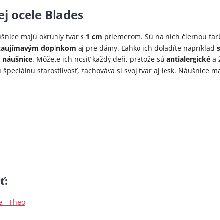
ej ocele Blades
ušnice majú okrúhly tvar s
1 cm
priemerom. Sú na nich čiernou farb
zaujímavým doplnkom
aj pre dámy. Ľahko ich doladíte napríklad
 náušnice
. Môžete ich nosiť každý deň, pretože sú
antialergické
a 
 špeciálnu starostlivosť, zachováva si svoj tvar aj lesk. Náušnice 
ť
:
e - Theo
.