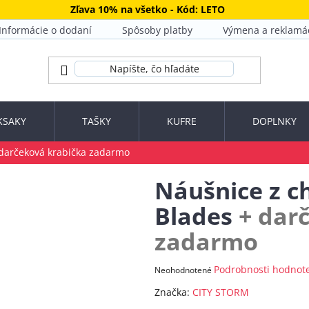
Zľava 10% na všetko - Kód: LETO
Informácie o dodaní
Spôsoby platby
Výmena a reklamá
KSAKY
TAŠKY
KUFRE
DOPLNKY
darčeková krabička zadarmo
Náušnice z ch
Blades
+ dar
zadarmo
Priemerné
Podrobnosti hodnot
Neohodnotené
hodnotenie
Značka:
CITY STORM
produktu