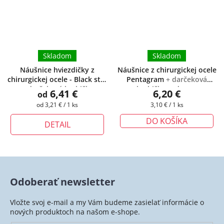
Skladom
Skladom
Náušnice hviezdičky z
Náušnice z chirurgickej ocele
chirurgickej ocele - Black star
Pentagram
+ darčeková
+ darčeková krabička
krabička zadarmo
6,41 €
6,20 €
od
zadarmo
Jednotková
Jednotková
od 3,21 € / 1 ks
3,10 € / 1 ks
cena:
cena:
DO KOŠÍKA
DETAIL
Odoberať newsletter
Vložte svoj e-mail a my Vám budeme zasielať informácie o
nových produktoch na našom e-shope.