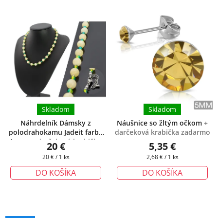
Skladom
Skladom
Náhrdelník Dámsky z
Náušnice so žltým očkom
+
polodrahokamu Jadeit farba
darčeková krabička zadarmo
topas
+ darčeková krabička
20 €
5,35 €
zadarmo
Jednotková
Jednotková
20 € / 1 ks
2,68 € / 1 ks
cena:
cena:
DO KOŠÍKA
DO KOŠÍKA