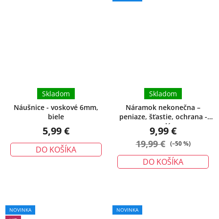
hodnotenie
produktu
je
5,0
z
5
hviezdičiek.
Skladom
Skladom
Náušnice - voskové 6mm,
Náramok nekonečna –
biele
peniaze, šťastie, ochrana -
malý
5,99 €
9,99 €
19,99 €
(–50 %)
DO KOŠÍKA
DO KOŠÍKA
Priemerné
NOVINKA
NOVINKA
hodnotenie