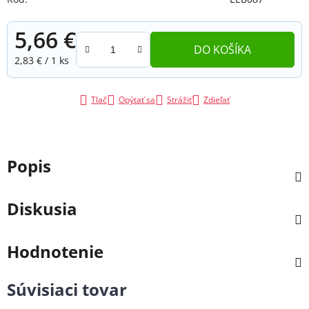
5,66 €
DO KOŠÍKA
Jednotková cena:
2,83 € / 1 ks
Tlač
Opýtať sa
Strážiť
Zdieľať
Popis
Diskusia
Hodnotenie
Súvisiaci tovar