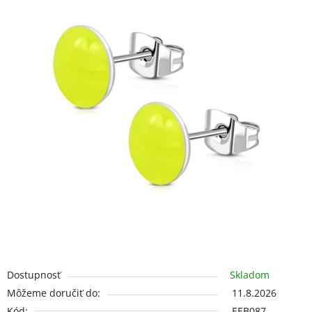
5
hviezdičiek.
Dostupnosť
Skladom
Môžeme doručiť do:
11.8.2026
Kód:
EEB087