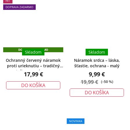
HIT
produktu
DOPRAVA ZADARMO
je
5,0
z
5
hviezdičiek.
DOPRAVA ZADARMO
Skladom
Skladom
Ochranný červený náramok
Náramok srdca – láska,
proti urieknutiu – tradičný
šťastie, ochrana - malý
talizman ochrany
17,99 €
9,99 €
19,99 €
(–50 %)
DO KOŠÍKA
DO KOŠÍKA
NOVINKA