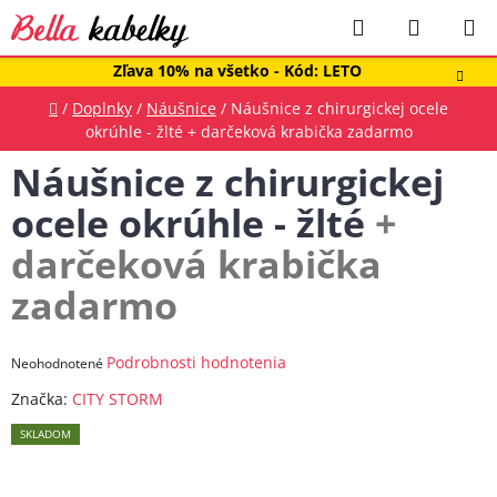
Prejsť
Hľadať
NÁKUP
na
obsah
KOŠÍK
Zľava 10% na všetko - Kód: LETO
Domov
/
Doplnky
/
Náušnice
/
Náušnice z chirurgickej ocele
okrúhle - žlté
+ darčeková krabička zadarmo
Náušnice z chirurgickej
ocele okrúhle - žlté
+
darčeková krabička
zadarmo
Priemerné
Podrobnosti hodnotenia
Neohodnotené
hodnotenie
Značka:
CITY STORM
produktu
SKLADOM
je
0,0
z