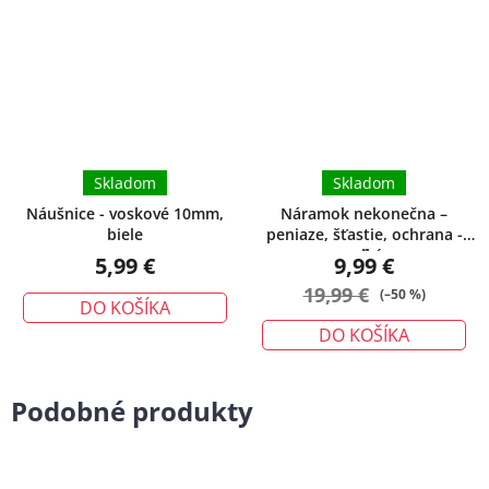
Skladom
Skladom
Náušnice - voskové 10mm,
Náramok nekonečna –
biele
peniaze, šťastie, ochrana -
veľký
5,99 €
9,99 €
19,99 €
(–50 %)
DO KOŠÍKA
DO KOŠÍKA
Podobné produkty