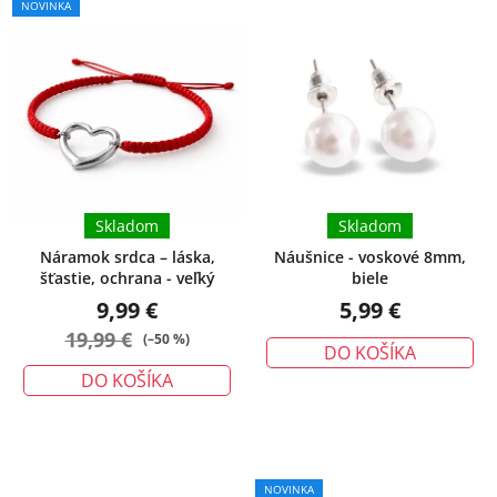
NOVINKA
Skladom
Skladom
Náramok srdca – láska,
Náušnice - voskové 8mm,
šťastie, ochrana - veľký
biele
9,99 €
5,99 €
19,99 €
(–50 %)
DO KOŠÍKA
DO KOŠÍKA
Priemerné
NOVINKA