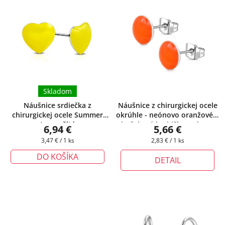
Skladom
Náušnice srdiečka z
Náušnice z chirurgickej ocele
chirurgickej ocele Summer
okrúhle - neónovo oranžové
+
Love - žlté
darčeková krabička zadarmo
6,94 €
5,66 €
Jednotková
Jednotková
3,47 € / 1 ks
2,83 € / 1 ks
cena:
cena:
DO KOŠÍKA
DETAIL