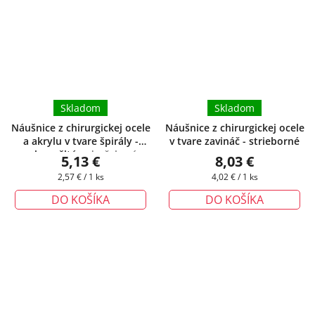
Skladom
Skladom
Náušnice z chirurgickej ocele
Náušnice z chirurgickej ocele
a akrylu v tvare špirály -
v tvare zavináč - strieborné
zeleno-žlté
+ darčeková
5,13 €
8,03 €
krabička zadarmo
Jednotková
Jednotková
2,57 € / 1 ks
4,02 € / 1 ks
cena:
cena:
DO KOŠÍKA
DO KOŠÍKA