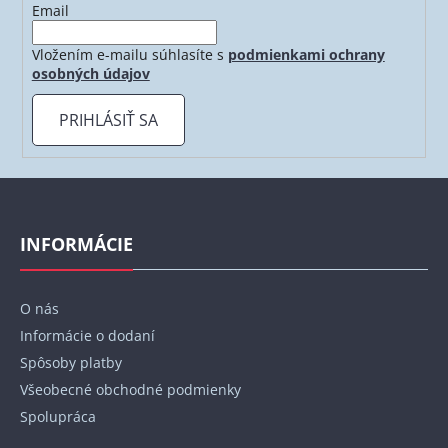
Email
Vložením e-mailu súhlasíte s
podmienkami ochrany
osobných údajov
PRIHLÁSIŤ SA
Z
á
p
INFORMÁCIE
ä
t
O nás
i
Informácie o dodaní
e
Spôsoby platby
Všeobecné obchodné podmienky
Spolupráca