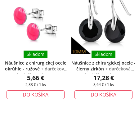
Skladom
Skladom
Náušnice z chirurgickej ocele
Náušnice z chirurgickej ocele -
okrúhle - ružové
+ darčeková
čierny zirkón
+ darčeková
krabička zadarmo
krabička zadarmo
5,66 €
17,28 €
Jednotková
Jednotková
2,83 € / 1 ks
8,64 € / 1 ks
cena:
cena:
DO KOŠÍKA
DO KOŠÍKA