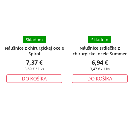
Skladom
Skladom
Náušnice z chirurgickej ocele
Náušnice srdiečka z
Spiral
chirurgickej ocele Summer
Love - zelené
7,37 €
6,94 €
Jednotková
Jednotková
3,69 € / 1 ks
3,47 € / 1 ks
cena:
cena:
DO KOŠÍKA
DO KOŠÍKA