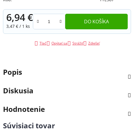
6,94 €
DO KOŠÍKA
Jednotková cena:
3,47 € / 1 ks
Tlač
Opýtať sa
Strážiť
Zdieľať
Popis
Diskusia
Hodnotenie
Súvisiaci tovar