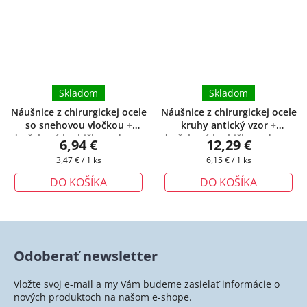
Skladom
Skladom
Náušnice z chirurgickej ocele
Náušnice z chirurgickej ocele
so snehovou vločkou
+
kruhy antický vzor
+
darčeková krabička zadarmo
darčeková krabička zadarmo
6,94 €
12,29 €
Jednotková
Jednotková
3,47 € / 1 ks
6,15 € / 1 ks
cena:
cena:
DO KOŠÍKA
DO KOŠÍKA
Odoberať newsletter
Vložte svoj e-mail a my Vám budeme zasielať informácie o
nových produktoch na našom e-shope.