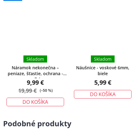
Skladom
Skladom
Náramok nekonečna –
Náušnice - voskové 6mm,
peniaze, šťastie, ochrana -
biele
veľký
9,99 €
5,99 €
19,99 €
(–50 %)
DO KOŠÍKA
DO KOŠÍKA
Podobné produkty