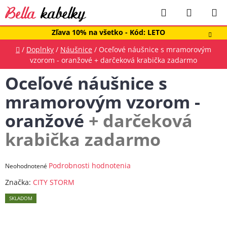
Prejsť
Hľadať
NÁKUP
na
obsah
KOŠÍK
Zľava 10% na všetko - Kód: LETO
Domov
/
Doplnky
/
Náušnice
/
Oceľové náušnice s mramorovým
vzorom - oranžové
+ darčeková krabička zadarmo
Oceľové náušnice s
mramorovým vzorom -
oranžové
+ darčeková
krabička zadarmo
Priemerné
Podrobnosti hodnotenia
Neohodnotené
hodnotenie
Značka:
CITY STORM
produktu
SKLADOM
je
0,0
z