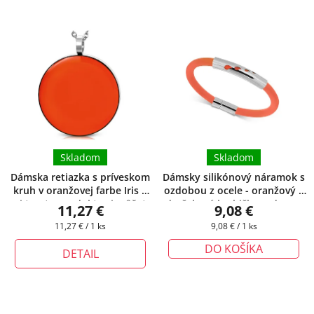
Skladom
Skladom
Dámska retiazka s príveskom
Dámsky silikónový náramok s
kruh v oranžovej farbe Iris
+
ozdobou z ocele - oranžový
+
pri tomto produkte si môžete
darčeková krabička zadarmo
11,27 €
9,08 €
zvoliť dĺžku retiazky
Jednotková
Jednotková
11,27 € / 1 ks
9,08 € / 1 ks
cena:
cena:
DO KOŠÍKA
DETAIL