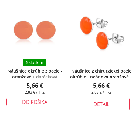
Skladom
Náušnice okrúhle z ocele -
Náušnice z chirurgickej ocele
oranžové
+ darčeková
okrúhle - neónovo oranžové
+
krabička zadarmo
darčeková krabička zadarmo
5,66 €
5,66 €
Jednotková
Jednotková
2,83 € / 1 ks
2,83 € / 1 ks
cena:
cena:
DO KOŠÍKA
DETAIL