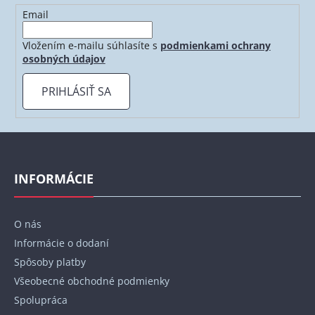
Email
Vložením e-mailu súhlasíte s
podmienkami ochrany
osobných údajov
PRIHLÁSIŤ SA
Z
á
p
INFORMÁCIE
ä
t
O nás
i
Informácie o dodaní
e
Spôsoby platby
Všeobecné obchodné podmienky
Spolupráca