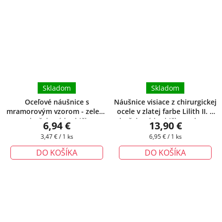
Skladom
Skladom
Oceľové náušnice s
Náušnice visiace z chirurgickej
mramorovým vzorom - zelené
ocele v zlatej farbe Lilith II.
+
+ darčeková krabička
darčeková krabička zadarmo
6,94 €
13,90 €
zadarmo
Jednotková
Jednotková
3,47 € / 1 ks
6,95 € / 1 ks
cena:
cena:
DO KOŠÍKA
DO KOŠÍKA