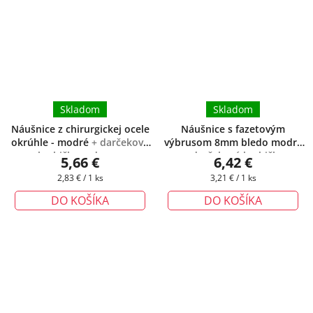
Skladom
Skladom
Náušnice z chirurgickej ocele
Náušnice s fazetovým
okrúhle - modré
+ darčeková
výbrusom 8mm bledo modré
krabička zadarmo
+ darčeková krabička
5,66 €
6,42 €
zadarmo
Jednotková
Jednotková
2,83 € / 1 ks
3,21 € / 1 ks
cena:
cena:
DO KOŠÍKA
DO KOŠÍKA