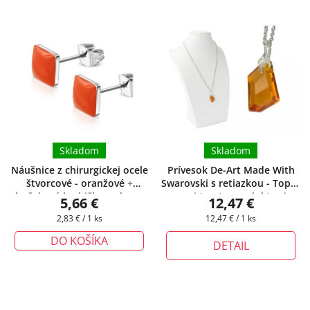
Skladom
Skladom
Náušnice z chirurgickej ocele
Prívesok De-Art Made With
štvorcové - oranžové
+
Swarovski s retiazkou - Topaz
darčeková krabička zadarmo
+ pri tomto produkte si
5,66 €
12,47 €
môžete zvoliť dĺžku retiazky
Jednotková
Jednotková
2,83 € / 1 ks
12,47 € / 1 ks
cena:
cena:
DO KOŠÍKA
DETAIL