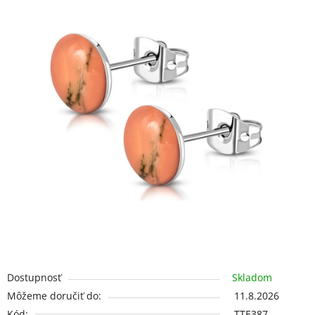
5
hviezdičiek.
Dostupnosť
Skladom
Môžeme doručiť do:
11.8.2026
Kód:
TTE387