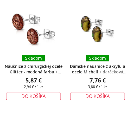
Skladom
Skladom
Náušnice z chirurgickej ocele
Dámske náušnice z akrylu a
Glitter - medená farba
+
ocele Michell
+ darčeková
darčeková krabička zadarmo
krabička zadarmo
5,87 €
7,76 €
Jednotková
Jednotková
2,94 € / 1 ks
3,88 € / 1 ks
cena:
cena:
DO KOŠÍKA
DO KOŠÍKA