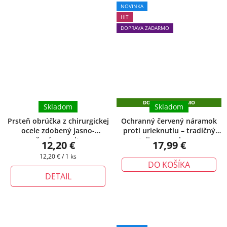
Priemerné
NOVINKA
hodnotenie
HIT
produktu
DOPRAVA ZADARMO
je
5,0
z
5
hviezdičiek.
DOPRAVA ZADARMO
Skladom
Skladom
Prsteň obrúčka z chirurgickej
Ochranný červený náramok
ocele zdobený jasno-
proti urieknutiu – tradičný
oranžovým smaltom
+
talizman ochrany
12,20 €
17,99 €
darčeková krabička zadarmo
Jednotková
12,20 € / 1 ks
DO KOŠÍKA
cena:
DETAIL