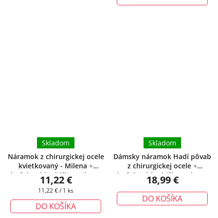
Skladom
Skladom
Náramok z chirurgickej ocele
Dámsky náramok Hadí pôvab
kvietkovaný - Milena
+
z chirurgickej ocele
+
darčeková krabička zadarmo
darčeková krabička zadarmo
11,22 €
18,99 €
Jednotková
11,22 € / 1 ks
DO KOŠÍKA
cena:
DO KOŠÍKA