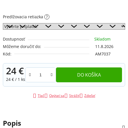
Predlžovacia retiazka
?
Dostupnosť
Skladom
Môžeme doručiť do:
11.8.2026
Kód:
AM7037
24 €
DO KOŠÍKA
Jednotková cena:
24 € / 1 ks
Tlač
Opýtať sa
Strážiť
Zdieľať
Popis