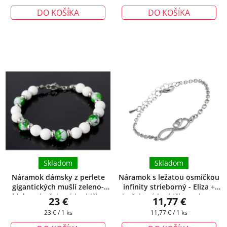
cena:
cena:
DO KOŠÍKA
DO KOŠÍKA
Skladom
Skladom
Náramok dámsky z perlete
Náramok s ležatou osmičkou
gigantických mušlí zeleno-
infinity strieborný - Eliza
+
biely
+ darčeková krabička
darčeková krabička zadarmo
23 €
11,77 €
zadarmo
Jednotková
Jednotková
23 € / 1 ks
11,77 € / 1 ks
cena:
cena: