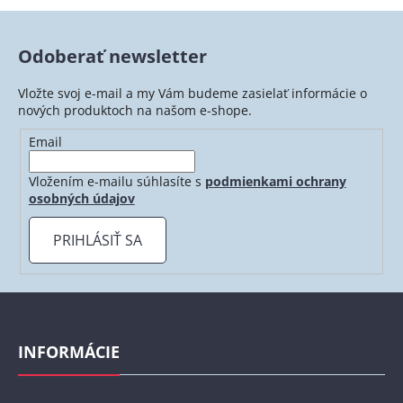
Odoberať newsletter
Vložte svoj e-mail a my Vám budeme zasielať informácie o
nových produktoch na našom e-shope.
Email
Vložením e-mailu súhlasíte s
podmienkami ochrany
osobných údajov
PRIHLÁSIŤ SA
Z
á
p
INFORMÁCIE
ä
t