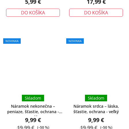
5,99 €
17,99 €
DO KOŠÍKA
DO KOŠÍKA
Priemerné
NOVINKA
NOVINKA
hodnotenie
produktu
je
5,0
z
5
hviezdičiek.
Skladom
Skladom
Náramok nekonečna –
Náramok srdca – láska,
peniaze, šťastie, ochrana -
šťastie, ochrana - veľký
malý
9,99 €
9,99 €
19,99 €
19,99 €
(–50 %)
(–50 %)