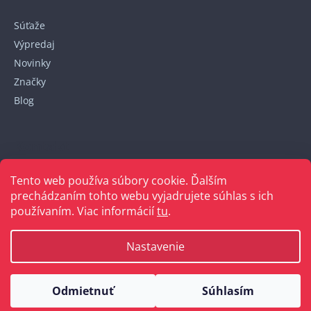
Súťaže
Výpredaj
Novinky
Značky
Blog
Kontakt
Tento web používa súbory cookie. Ďalším
+421 948 152 820
prechádzaním tohto webu vyjadrujete súhlas s ich
používaním. Viac informácií
tu
.
Nastavenie
Vytvoril Shoptet
Odmietnuť
Súhlasím
Copyright 2026
Bellakabelky.sk
. Všetky práva vyhradené.
Upraviť nastavenie cookies