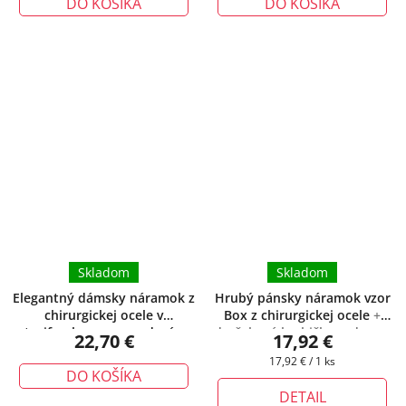
DO KOŠÍKA
DO KOŠÍKA
Skladom
Skladom
Elegantný dámsky náramok z
Hrubý pánsky náramok vzor
chirurgickej ocele v
Box z chirurgickej ocele
+
trojfarebnom prevedení
+
darčeková krabička zadarmo
22,70 €
17,92 €
darčeková krabička zadarmo
Jednotková
17,92 € / 1 ks
DO KOŠÍKA
cena:
DETAIL