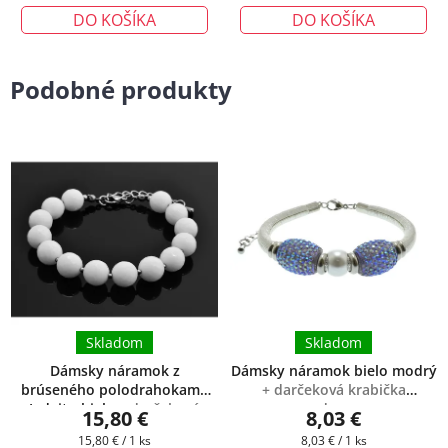
DO KOŠÍKA
DO KOŠÍKA
Podobné produkty
Skladom
Skladom
Dámsky náramok z
Dámsky náramok bielo modrý
brúseného polodrahokamu
+ darčeková krabička
Jadeit - biely
+ darčeková
zadarmo
15,80 €
8,03 €
krabička zadarmo
Jednotková
Jednotková
15,80 € / 1 ks
8,03 € / 1 ks