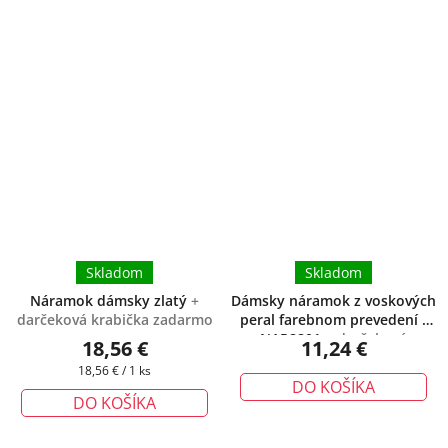
Skladom
Skladom
Náramok dámsky zlatý
+
Dámsky náramok z voskových
darčeková krabička zadarmo
peral farebnom prevedení -
NAR8801
+ darčeková
18,56 €
11,24 €
krabička zadarmo
Jednotková
18,56 € / 1 ks
DO KOŠÍKA
cena:
DO KOŠÍKA