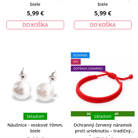
biele
biele
5,99 €
5,99 €
DO KOŠÍKA
DO KOŠÍKA
Priemerné
NOVINKA
hodnotenie
HIT
produktu
DOPRAVA ZADARMO
je
5,0
z
5
hviezdičiek.
DOPRAVA ZADARMO
Skladom
Skladom
Náušnice - voskové 10mm,
Ochranný červený náramok
biele
proti urieknutiu – tradičný
talizman ochrany