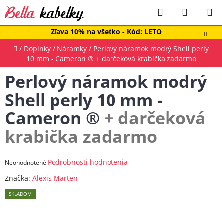
Prejsť
Hľadať
NÁKUP
na
obsah
KOŠÍK
Zľava 10% na všetko - Kód: LETO
Domov
/
Doplnky
/
Náramky
/
Perlový náramok modrý Shell perly
10 mm - Cameron ®
+ darčeková krabička zadarmo
Perlový náramok modrý
Shell perly 10 mm -
Cameron ®
+ darčeková
krabička zadarmo
Priemerné
Podrobnosti hodnotenia
Neohodnotené
hodnotenie
Značka:
Alexis Marten
produktu
SKLADOM
je
0,0
z