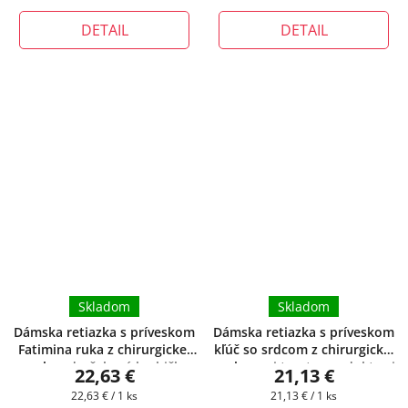
cena:
cena:
DETAIL
DETAIL
Skladom
Skladom
Dámska retiazka s príveskom
Dámska retiazka s príveskom
Fatimina ruka z chirurgickej
kľúč so srdcom z chirurgickej
ocele
+ darčeková krabička
ocele
+ pri tomto produkte si
22,63 €
21,13 €
zadarmo
môžete zvoliť dĺžku retiazky
Jednotková
Jednotková
22,63 € / 1 ks
21,13 € / 1 ks