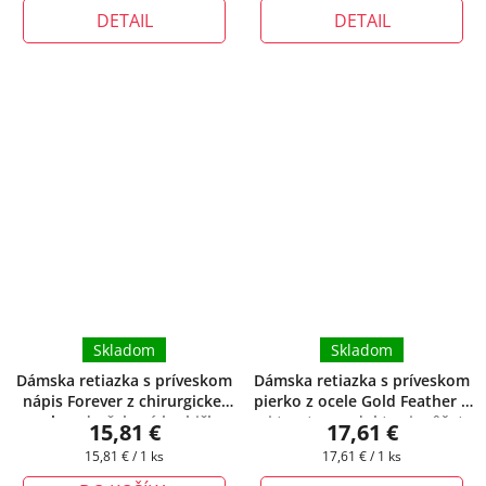
DETAIL
DETAIL
Skladom
Skladom
Dámska retiazka s príveskom
Dámska retiazka s príveskom
nápis Forever z chirurgickej
pierko z ocele Gold Feather
+
ocele
+ darčeková krabička
pri tomto produkte si môžete
15,81 €
17,61 €
zadarmo
zvoliť dĺžku retiazky
Jednotková
Jednotková
15,81 € / 1 ks
17,61 € / 1 ks
cena:
cena: