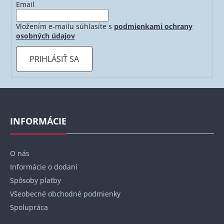
Email
k
y
Vložením e-mailu súhlasíte s
podmienkami ochrany
v
osobných údajov
ý
p
PRIHLÁSIŤ SA
i
s
u
Z
á
p
INFORMÁCIE
ä
t
O nás
i
Informácie o dodaní
e
Spôsoby platby
Všeobecné obchodné podmienky
Spolupráca