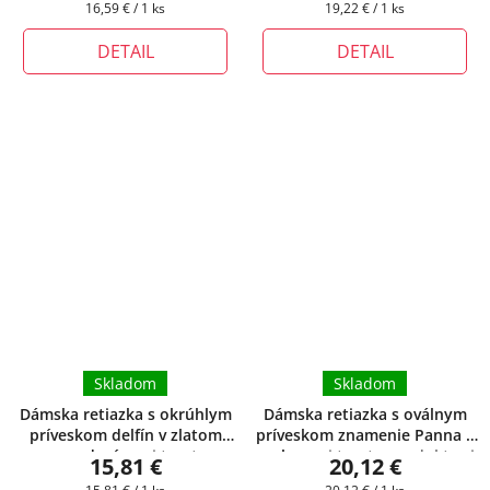
Jednotková
Jednotková
16,59 € / 1 ks
19,22 € / 1 ks
dĺžku retiazky
cena:
cena:
DETAIL
DETAIL
Skladom
Skladom
Dámska retiazka s okrúhlym
Dámska retiazka s oválnym
príveskom delfín v zlatom
príveskom znamenie Panna z
prevedení
+ pri tomto
ocele
+ pri tomto produkte si
15,81 €
20,12 €
produkte si môžete zvoliť
môžete zvoliť dĺžku retiazky
Jednotková
Jednotková