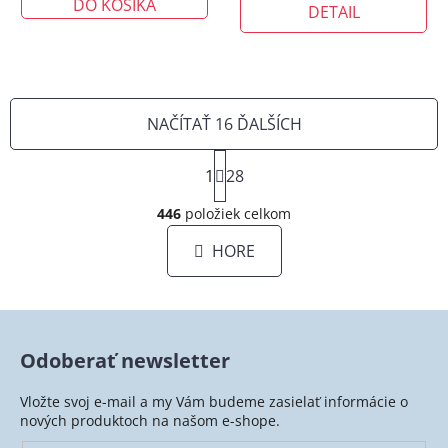
DO KOŠÍKA
DETAIL
NAČÍTAŤ 16 ĎALŠÍCH
S
1
t
28
O
r
á
446
položiek celkom
v
n
l
HORE
k
á
o
d
v
a
a
c
n
i
i
Odoberať newsletter
e
e
p
Vložte svoj e-mail a my Vám budeme zasielať informácie o
r
nových produktoch na našom e-shope.
v