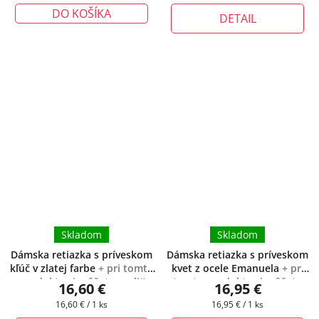
cena:
cena:
DO KOŠÍKA
DETAIL
Skladom
Skladom
Dámska retiazka s príveskom
Dámska retiazka s príveskom
kľúč v zlatej farbe
+ pri tomto
kvet z ocele Emanuela
+ pri
produkte si môžete zvoliť
tomto produkte si môžete
16,60 €
16,95 €
dĺžku retiazky
zvoliť dĺžku retiazky
Jednotková
Jednotková
16,60 € / 1 ks
16,95 € / 1 ks
cena:
cena: