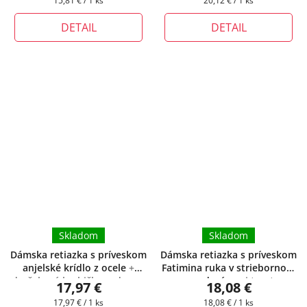
15,81 € / 1 ks
20,12 € / 1 ks
dĺžku retiazky
cena:
cena:
DETAIL
DETAIL
Skladom
Skladom
Dámska retiazka s príveskom
Dámska retiazka s príveskom
anjelské krídlo z ocele
+
Fatimina ruka v striebornom
darčeková krabička zadarmo
prevedení
+ pri tomto
17,97 €
18,08 €
produkte si môžete zvoliť
Jednotková
Jednotková
17,97 € / 1 ks
18,08 € / 1 ks
dĺžku retiazky