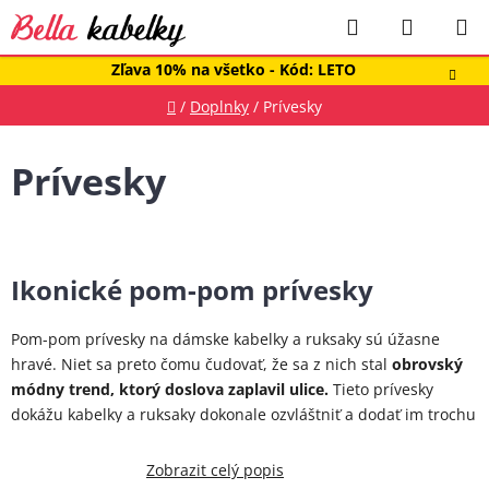
Prejsť
Hľadať
NÁKUP
na
obsah
KOŠÍK
Zľava 10% na všetko - Kód: LETO
Domov
/
Doplnky
/
Prívesky
Prívesky
Ikonické pom-pom prívesky
Pom-pom prívesky na dámske kabelky a ruksaky sú úžasne
hravé. Niet sa preto čomu čudovať, že sa z nich stal
obrovský
módny trend, ktorý doslova zaplavil ulice.
Tieto prívesky
dokážu kabelky a ruksaky dokonale ozvláštniť a dodať im trochu
rozmarného štýlu. Ak chcete trošku
pozmeniť
výzor vašej
kabelky
, postačí vám prívesok a kabelka či ruksak hneď získa
Zobrazit celý popis