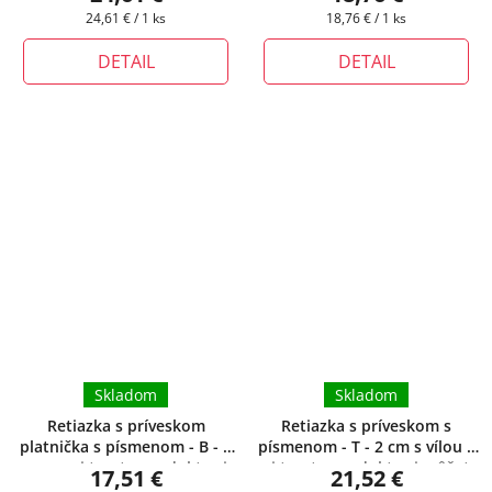
zadarmo
krabička zadarmo
Jednotková
Jednotková
24,61 € / 1 ks
18,76 € / 1 ks
cena:
cena:
DETAIL
DETAIL
Skladom
Skladom
Retiazka s príveskom
Retiazka s príveskom s
platnička s písmenom - B - 3
písmenom - T - 2 cm s vílou
+
cm
+ pri tomto produkte si
pri tomto produkte si môžete
17,51 €
21,52 €
môžete zvoliť dĺžku retiazky
zvoliť dĺžku retiazky