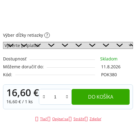
Výber dĺžky retiazky
?
Dostupnosť
Skladom
Môžeme doručiť do:
11.8.2026
Kód:
POK380
16,60 €
DO KOŠÍKA
Jednotková cena:
16,60 € / 1 ks
Tlač
Opýtať sa
Strážiť
Zdieľať