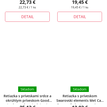
22,73 €
19,45 €
zvoliť dĺžku retiazky
Jednotková
Jednotková
22,73 € / 1 ks
19,45 € / 1 ks
cena:
cena:
DETAIL
DETAIL
Skladom
Skladom
Retiazka s príveskami srdce a
Retiazka s príveskom
okrúhlym príveskom Good
Swarovski elements Met Cap
Luck z ocele
+ darčeková
Pear vo farbe Aquamarine
+