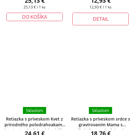
25,13 €
12,93 €
krabička zadarmo
darčeková krabička zadarmo
Jednotková
Jednotková
25,13 € / 1 ks
12,93 € / 1 ks
cena:
cena:
DO KOŠÍKA
DETAIL
Skladom
Skladom
Retiazka s príveskom Kvet z
Retiazka s príveskom srdce s
prírodného polodrahoakamu
gravírovaním Mama s
Ametyst
+ darčeková krabička
dieťatkom
+ darčeková
24,61 €
18,76 €