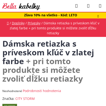
Prejsť
Hľadať
NÁKUP
na
obsah
KOŠÍK
Zľava 10% na všetko - Kód: LETO
Domov
/
Doplnky
/
Prívesky
/
Dámska retiazka s príveskom kľúč v
zlatej farbe
+ pri tomto produkte si môžete zvoliť dĺžku
retiazky
Dámska retiazka s
príveskom kľúč v zlatej
farbe
+ pri tomto
produkte si môžete
zvoliť dĺžku retiazky
Priemerné
Podrobnosti hodnotenia
Neohodnotené
hodnotenie
Značka:
CITY STORM
produktu