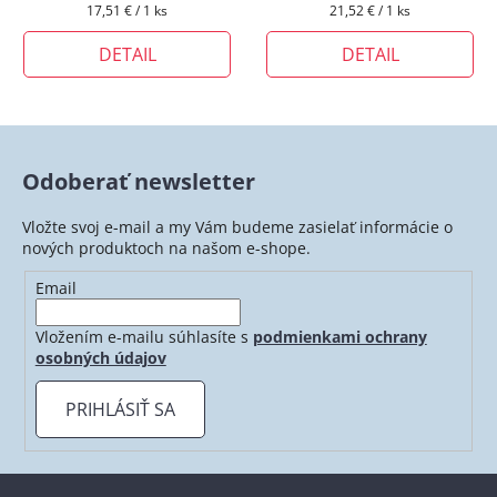
Jednotková
Jednotková
17,51 € / 1 ks
21,52 € / 1 ks
cena:
cena:
DETAIL
DETAIL
Odoberať newsletter
Vložte svoj e-mail a my Vám budeme zasielať informácie o
nových produktoch na našom e-shope.
Email
Vložením e-mailu súhlasíte s
podmienkami ochrany
osobných údajov
PRIHLÁSIŤ SA
Z