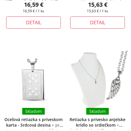
Hillary
+ darčeková krabička
+ pri tomto produkte si
16,59 €
15,63 €
zadarmo
môžete zvoliť dĺžku retiazky
Jednotková
Jednotková
16,59 € / 1 ks
15,63 € / 1 ks
cena:
cena:
DETAIL
DETAIL
Skladom
Skladom
Oceľová retiazka s príveskom
Retiazka s prívesko anjelske
karta - Srdcová desina
+ pri
krídlo so srdiečkom
+
tomto produkte si môžete
darčeková krabička zadarmo