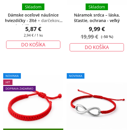
Skladom
Skladom
Dámske oceľové náušnice
Náramok srdca – láska,
hviezdičky - žlté
+ darčeková
šťastie, ochrana - veľký
krabička zadarmo
5,87 €
9,99 €
Jednotková
2,94 € / 1 ks
19,99 €
(–50 %)
cena:
DO KOŠÍKA
DO KOŠÍKA
Priemerné
NOVINKA
NOVINKA
hodnotenie
HIT
produktu
DOPRAVA ZADARMO
je
5,0
z
5
hviezdičiek.