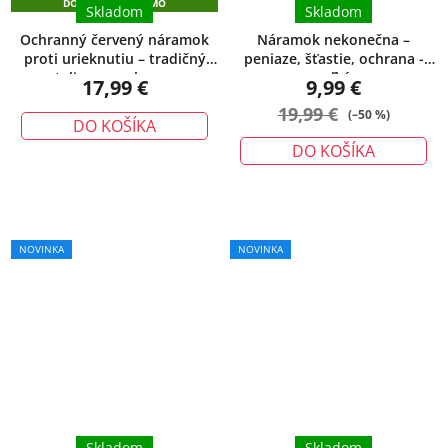
DOPRAVA ZADARMO
Skladom
Skladom
Ochranný červený náramok
Náramok nekonečna –
proti urieknutiu – tradičný
peniaze, šťastie, ochrana -
talizman ochrany
veľký
17,99 €
9,99 €
19,99 €
(–50 %)
DO KOŠÍKA
DO KOŠÍKA
Priemerné
NOVINKA
NOVINKA
hodnotenie
produktu
je
5,0
z
5
hviezdičiek.
Skladom
Skladom