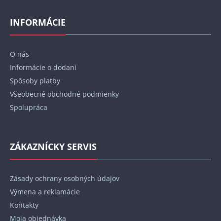
á
p
INFORMÁCIE
ä
t
O nás
i
Informácie o dodaní
e
Spôsoby platby
Všeobecné obchodné podmienky
Spolupráca
ZÁKAZNÍCKY SERVIS
Zásady ochrany osobných údajov
Výmena a reklamácie
Kontakty
Moja objednávka