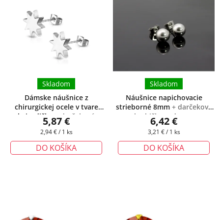
Skladom
Skladom
Dámske náušnice z
Náušnice napichovacie
chirurgickej ocele v tvare
strieborné 8mm
+ darčeková
hviezdičky
+ darčeková
krabička zadarmo
5,87 €
6,42 €
krabička zadarmo
Jednotková
Jednotková
2,94 € / 1 ks
3,21 € / 1 ks
cena:
cena:
DO KOŠÍKA
DO KOŠÍKA