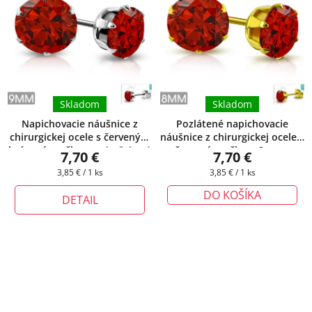
Skladom
Skladom
Napichovacie náušnice z
Pozlátené napichovacie
chirurgickej ocele s červeným
náušnice z chirurgickej ocele s
brúseným očkom
+ darčeková
červeným očkom 8mm
+
7,70 €
7,70 €
krabička zadarmo
darčeková krabička zadarmo
Jednotková
Jednotková
3,85 € / 1 ks
3,85 € / 1 ks
cena:
cena:
DO KOŠÍKA
DETAIL