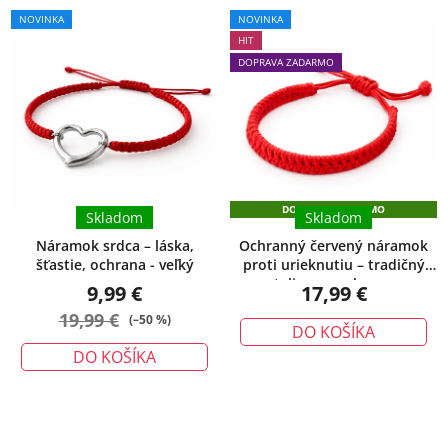
Priemerné
NOVINKA
NOVINKA
hodnotenie
HIT
produktu
DOPRAVA ZADARMO
je
5,0
z
5
hviezdičiek.
DOPRAVA ZADARMO
Skladom
Skladom
Náramok srdca – láska,
Ochranný červený náramok
šťastie, ochrana - veľký
proti urieknutiu – tradičný
talizman ochrany
9,99 €
17,99 €
19,99 €
(–50 %)
DO KOŠÍKA
DO KOŠÍKA