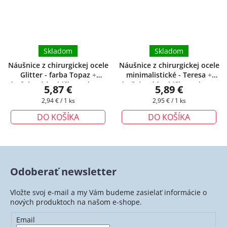
Skladom
Skladom
Náušnice z chirurgickej ocele
Náušnice z chirurgickej ocele
Glitter - farba Topaz
+
minimalistické - Teresa
+
darčeková krabička zadarmo
darčeková krabička zadarmo
5,87 €
5,89 €
Jednotková
Jednotková
2,94 € / 1 ks
2,95 € / 1 ks
cena:
cena:
DO KOŠÍKA
DO KOŠÍKA
Odoberať newsletter
Vložte svoj e-mail a my Vám budeme zasielať informácie o
nových produktoch na našom e-shope.
Email