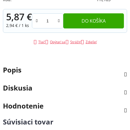
5,87 €
DO KOŠÍKA
Jednotková cena:
2,94 € / 1 ks
Tlač
Opýtať sa
Strážiť
Zdieľať
Popis
Diskusia
Hodnotenie
Súvisiaci tovar