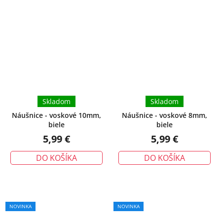
Skladom
Skladom
Náušnice - voskové 10mm,
Náušnice - voskové 8mm,
biele
biele
5,99 €
5,99 €
DO KOŠÍKA
DO KOŠÍKA
Priemerné
NOVINKA
NOVINKA
hodnotenie