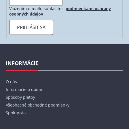
Vložením e-mailu súhlasíte s
podmienkami ochrany
osobných údajov
PRIHLÁSIŤ SA
Z
á
p
INFORMÁCIE
ä
t
O nás
i
Informácie o dodaní
e
Spôsoby platby
Všeobecné obchodné podmienky
Spolupráca