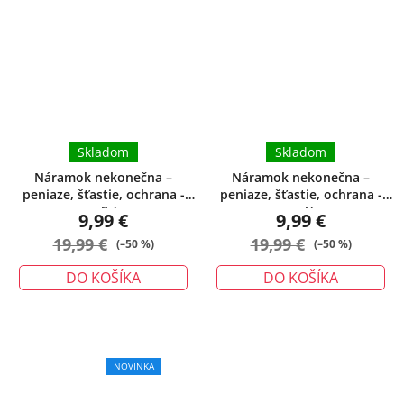
produktu
je
5,0
z
5
hviezdičiek.
Skladom
Skladom
Náramok nekonečna –
Náramok nekonečna –
peniaze, šťastie, ochrana -
peniaze, šťastie, ochrana -
veľký
malý
9,99 €
9,99 €
19,99 €
19,99 €
(–50 %)
(–50 %)
DO KOŠÍKA
DO KOŠÍKA
NOVINKA