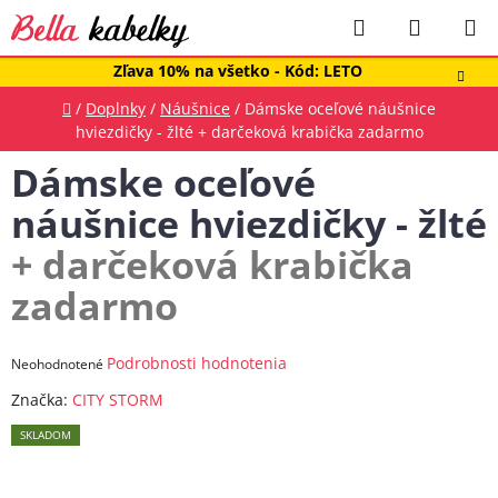
Prejsť
Hľadať
NÁKUP
na
obsah
KOŠÍK
Zľava 10% na všetko - Kód: LETO
Domov
/
Doplnky
/
Náušnice
/
Dámske oceľové náušnice
hviezdičky - žlté
+ darčeková krabička zadarmo
Dámske oceľové
náušnice hviezdičky - žlté
+ darčeková krabička
zadarmo
Priemerné
Podrobnosti hodnotenia
Neohodnotené
hodnotenie
Značka:
CITY STORM
produktu
SKLADOM
je
0,0
z