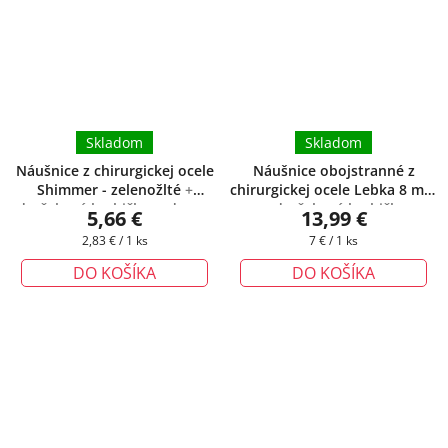
Skladom
Skladom
Náušnice z chirurgickej ocele
Náušnice obojstranné z
Shimmer - zelenožlté
+
chirurgickej ocele Lebka 8 mm
darčeková krabička zadarmo
+ darčeková krabička
5,66 €
13,99 €
zadarmo
Jednotková
Jednotková
2,83 € / 1 ks
7 € / 1 ks
cena:
cena:
DO KOŠÍKA
DO KOŠÍKA