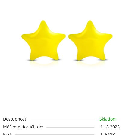
5
hviezdičiek.
Dostupnosť
Skladom
Môžeme doručiť do:
11.8.2026
Kód:
TTE183