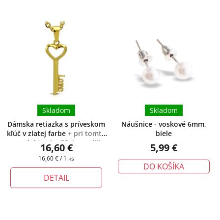
Skladom
Skladom
Dámska retiazka s príveskom
Náušnice - voskové 6mm,
kľúč v zlatej farbe
+ pri tomto
biele
produkte si môžete zvoliť
16,60 €
5,99 €
dĺžku retiazky
Jednotková
16,60 € / 1 ks
DO KOŠÍKA
cena:
DETAIL