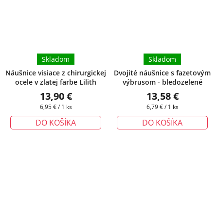
Skladom
Skladom
Náušnice visiace z chirurgickej
Dvojité náušnice s fazetovým
ocele v zlatej farbe Lilith
výbrusom - bledozelené
13,90 €
13,58 €
Jednotková
Jednotková
6,95 € / 1 ks
6,79 € / 1 ks
cena:
cena:
DO KOŠÍKA
DO KOŠÍKA